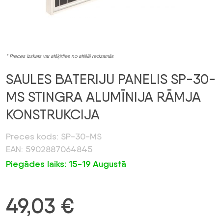
* Preces izskats var atšķirties no attēlā redzamās
SAULES BATERIJU PANELIS SP-30-
MS STINGRA ALUMĪNIJA RĀMJA
KONSTRUKCIJA
Preces kods: SP-30-MS
EAN: 5902887064845
Piegādes laiks: 15-19 Augustā
49,03
€