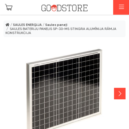
Skip to main content
I
/
SAULES ENERĢIJA
/
Saules paneļi
/ SAULES BATERIJU PANELIS SP-30-MS STINGRA ALUMĪNIJA RĀMJA
KONSTRUKCIJA