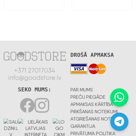
DROŠĀ APMAKSA
+371 27017034
info@goodstore.lv
SEKO MUMS:
PAR MUMS
PREČU PIEGĀDE
APMAKSAS KĀRTĪBA
PIRKŠANAS NOTEIKUMI
ATGRIEŠANAS NOTEIKUMI
GARANTIJA
PRIVĀTUMA POLITIKA