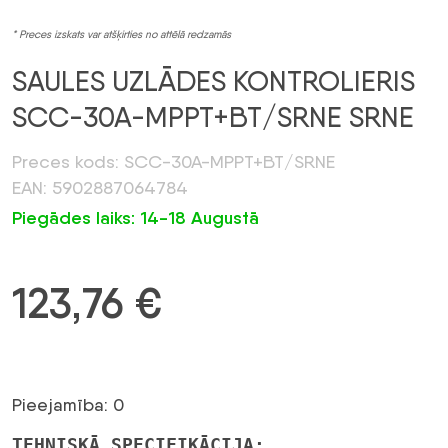
* Preces izskats var atšķirties no attēlā redzamās
SAULES UZLĀDES KONTROLIERIS
SCC-30A-MPPT+BT/SRNE SRNE
Preces kods: SCC-30A-MPPT+BT/SRNE
EAN: 5902887064784
Piegādes laiks: 14-18 Augustā
123,76
€
Pieejamība: 0
TEHNISKĀ SPECIFIKĀCIJA: