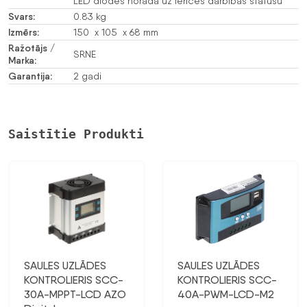
LED diodes norāda uz ierīces darbības statusu
Svars:
0.83 kg
Izmērs:
150 x 105 x 68 mm
Ražotājs /
SRNE
Marka:
Garantija:
2 gadi
Saistītie Produkti
SAULES UZLĀDES
SAULES UZLĀDES
KONTROLIERIS SCC-
KONTROLIERIS SCC-
30A-MPPT-LCD AZO
40A-PWM-LCD-M2