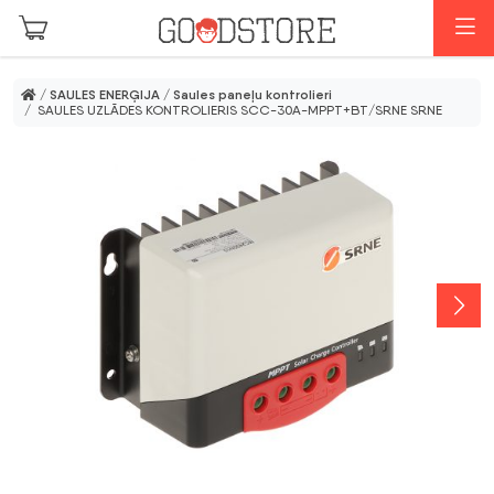
Skip to main content
I
/
SAULES ENERĢIJA
/
Saules paneļu kontrolieri
/ SAULES UZLĀDES KONTROLIERIS SCC-30A-MPPT+BT/SRNE SRNE