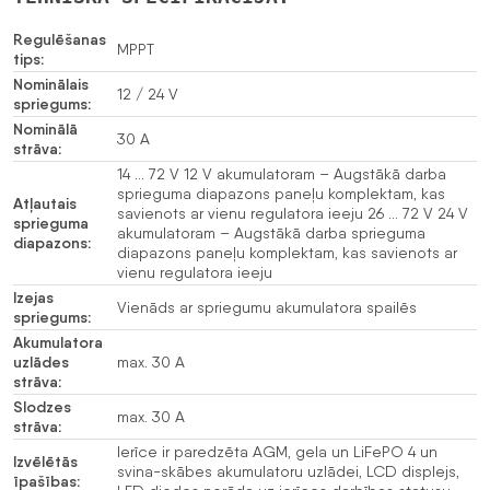
Regulēšanas
MPPT
tips:
Nominālais
12 / 24 V
spriegums:
Nominālā
30 A
strāva:
14 … 72 V 12 V akumulatoram – Augstākā darba
sprieguma diapazons paneļu komplektam, kas
Atļautais
savienots ar vienu regulatora ieeju 26 … 72 V 24 V
sprieguma
akumulatoram – Augstākā darba sprieguma
diapazons:
diapazons paneļu komplektam, kas savienots ar
vienu regulatora ieeju
Izejas
Vienāds ar spriegumu akumulatora spailēs
spriegums:
Akumulatora
uzlādes
max. 30 A
strāva:
Slodzes
max. 30 A
strāva:
Ierīce ir paredzēta AGM, gela un LiFePO 4 un
Izvēlētās
svina-skābes akumulatoru uzlādei, LCD displejs,
īpašības: