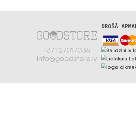
DROŠĀ APMA
+371 27017034
info@goodstore.lv