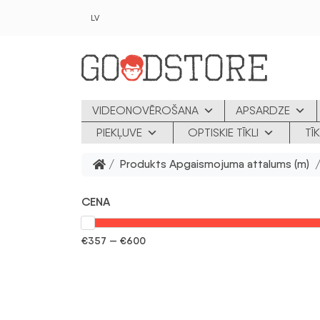
Skip to main content
LV
VIDEONOVĒROŠANA
APSARDZE
PIEKĻUVE
OPTISKIE TĪKLI
TĪ
/ Produkts Apgaismojuma attalums (m) 
CENA
€357 — €600