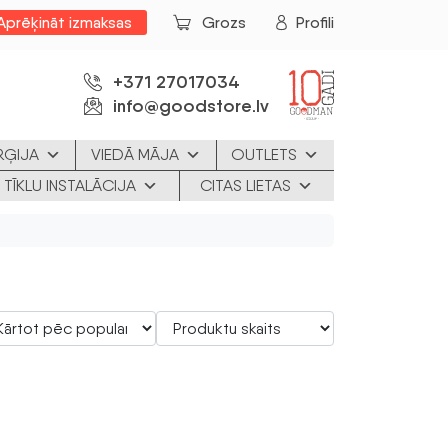
Aprēķināt izmaksas
Grozs
Profili
+371 27017034
info@goodstore.lv
RĢIJA
VIEDĀ MĀJA
OUTLETS
 TĪKLU INSTALĀCIJA
CITAS LIETAS