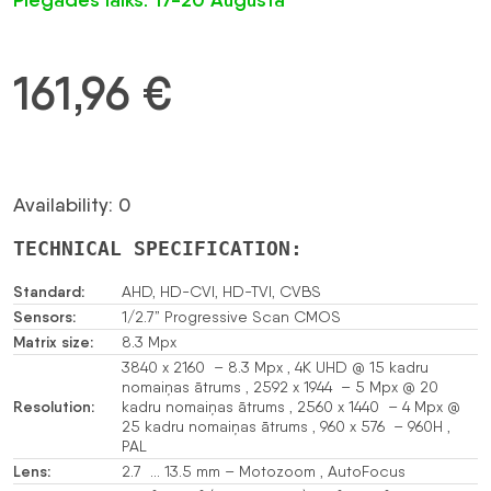
Piegādes laiks: 17-20 Augustā
161,96
€
Availability: 0
TECHNICAL SPECIFICATION:
Standard:
AHD, HD-CVI, HD-TVI, CVBS
Sensors:
1/2.7” Progressive Scan CMOS
Matrix size:
8.3 Mpx
3840 x 2160 – 8.3 Mpx , 4K UHD @ 15 kadru
nomaiņas ātrums , 2592 x 1944 – 5 Mpx @ 20
Resolution:
kadru nomaiņas ātrums , 2560 x 1440 – 4 Mpx @
25 kadru nomaiņas ātrums , 960 x 576 – 960H ,
PAL
Lens:
2.7 … 13.5 mm – Motozoom , AutoFocus