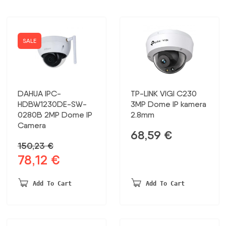
SALE
DAHUA IPC-
TP-LINK VIGI C230
HDBW1230DE-SW-
3MP Dome IP kamera
0280B 2MP Dome IP
2.8mm
Camera
68,59
€
150,23
€
78,12
€
Original
Current
price
price
was:
is:
Add To Cart
Add To Cart
150,23 €.
78,12 €.