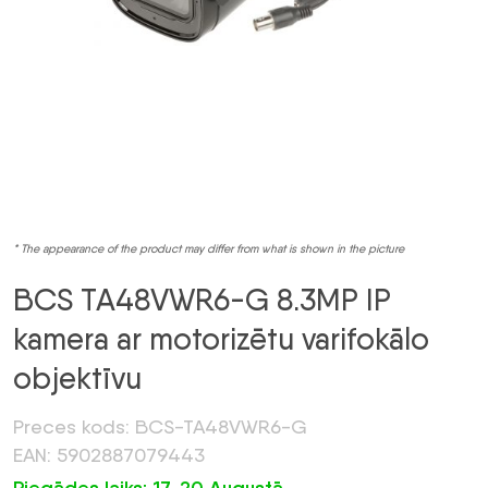
* The appearance of the product may differ from what is shown in the picture
BCS TA48VWR6-G 8.3MP IP
kamera ar motorizētu varifokālo
objektīvu
Preces kods: BCS-TA48VWR6-G
EAN: 5902887079443