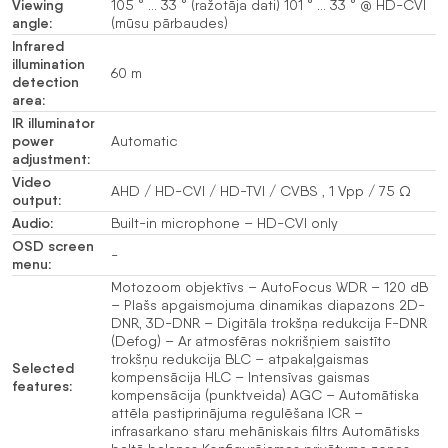
Viewing
105 ° … 33 ° (ražotāja dati) 101 ° … 33 ° @ HD-CVI
angle:
(mūsu pārbaudes)
Infrared
illumination
60 m
detection
area:
IR illuminator
power
Automatic
adjustment:
Video
AHD / HD-CVI / HD-TVI / CVBS , 1 Vpp / 75 Ω
output:
Audio:
Built-in microphone – HD-CVI only
OSD screen
-
menu:
Motozoom objektīvs – AutoFocus WDR – 120 dB
– Plašs apgaismojuma dinamikas diapazons 2D-
DNR, 3D-DNR – Digitāla trokšņa redukcija F-DNR
(Defog) – Ar atmosfēras nokrišņiem saistīto
trokšņu redukcija BLC – atpakaļgaismas
Selected
kompensācija HLC – Intensīvas gaismas
features:
kompensācija (punktveida) AGC – Automātiska
attēla pastiprinājuma regulēšana ICR –
infrasarkano staru mehāniskais filtrs Automātisks