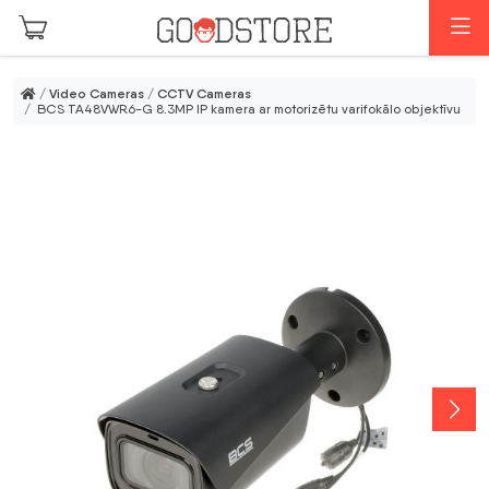
Skip to main content
M
/
Video Cameras
/
CCTV Cameras
/ BCS TA48VWR6-G 8.3MP IP kamera ar motorizētu varifokālo objektīvu