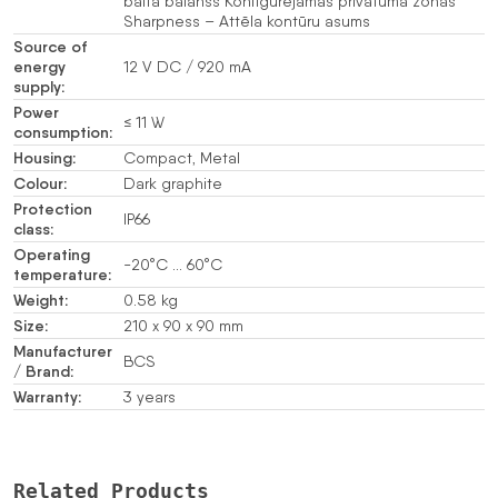
baltā balanss Konfigurējamas privātuma zonas
Sharpness – Attēla kontūru asums
Source of
energy
12 V DC / 920 mA
supply:
Power
≤ 11 W
consumption:
Housing:
Compact, Metal
Colour:
Dark graphite
Protection
IP66
class:
Operating
-20°C … 60°C
temperature:
Weight:
0.58 kg
Size:
210 x 90 x 90 mm
Manufacturer
BCS
/ Brand:
Warranty:
3 years
Related Products