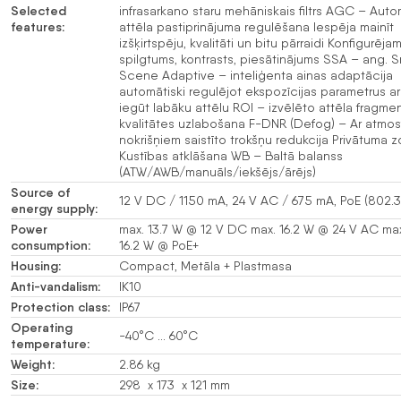
Selected
infrasarkano staru mehāniskais filtrs AGC – Auto
features:
attēla pastiprinājuma regulēšana Iespēja mainīt
izšķirtspēju, kvalitāti un bitu pārraidi Konfigurējam
spilgtums, kontrasts, piesātinājums SSA – ang. S
Scene Adaptive – inteliģenta ainas adaptācija
automātiski regulējot ekspozīcijas parametrus ar
iegūt labāku attēlu ROI – izvēlēto attēla fragme
kvalitātes uzlabošana F-DNR (Defog) – Ar atmos
nokrišņiem saistīto trokšņu redukcija Privātuma 
Kustības atklāšana WB – Baltā balanss
(ATW/AWB/manuāls/iekšējs/ārējs)
Source of
12 V DC / 1150 mA, 24 V AC / 675 mA, PoE (802.3
energy supply:
Power
max. 13.7 W @ 12 V DC max. 16.2 W @ 24 V AC ma
consumption:
16.2 W @ PoE+
Housing:
Compact, Metāla + Plastmasa
Anti-vandalism:
IK10
Protection class:
IP67
Operating
-40°C … 60°C
temperature:
Weight:
2.86 kg
Size:
298 x 173 x 121 mm