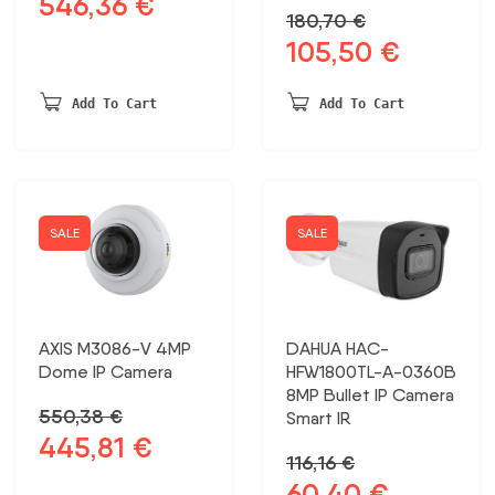
546,36
€
Original
Current
180,70
€
price
price
105,50
€
Original
Current
was:
is:
price
price
674,53 €.
546,36 €.
was:
is:
Add To Cart
Add To Cart
180,70 €.
105,50 €.
SALE
SALE
AXIS M3086-V 4MP
DAHUA HAC-
Dome IP Camera
HFW1800TL-A-0360B
8MP Bullet IP Camera
550,38
€
Smart IR
445,81
€
Original
Current
116,16
€
price
price
60,40
€
Original
Current