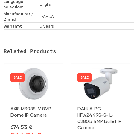
Language
English
selection:
Manufacturer /
DAHUA
Brand:
Warranty:
3 years
Related Products
SALE
SALE
AXIS M3088-V 8MP
DAHUA IPC-
Dome IP Camera
HFW2449S-S-IL-
0280B 4MP Bullet IP
674,53
€
Camera