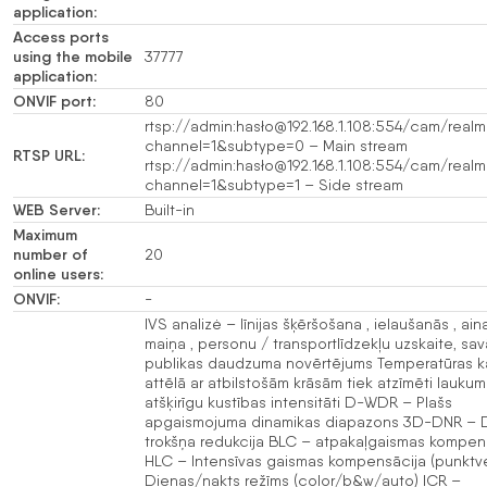
application:
Access ports
using the mobile
37777
application:
ONVIF port:
80
rtsp://admin:hasło@192.168.1.108:554/cam/realm
channel=1&subtype=0 – Main stream
RTSP URL:
rtsp://admin:hasło@192.168.1.108:554/cam/realm
channel=1&subtype=1 – Side stream
WEB Server:
Built-in
Maximum
number of
20
online users:
ONVIF:
-
IVS analizė – līnijas šķēršošana , ielaušanās , ain
maiņa , personu / transportlīdzekļu uzskaite, sa
publikas daudzuma novērtējums Temperatūras k
attēlā ar atbilstošām krāsām tiek atzīmēti laukumi
atšķirīgu kustības intensitāti D-WDR – Plašs
apgaismojuma dinamikas diapazons 3D-DNR – D
trokšņa redukcija BLC – atpakaļgaismas kompen
HLC – Intensīvas gaismas kompensācija (punktv
Dienas/nakts režīms (color/b&w/auto) ICR –