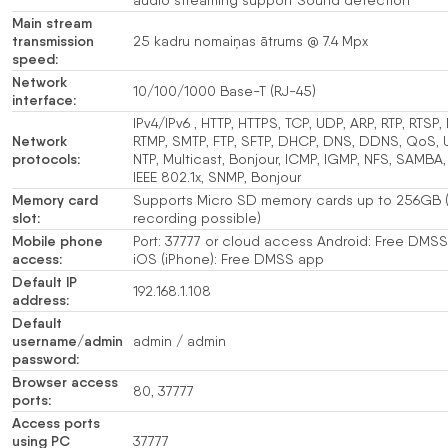
Main stream
transmission
25 kadru nomaiņas ātrums @ 7.4 Mpx
speed:
Network
10/100/1000 Base-T (RJ-45)
interface:
IPv4/IPv6 , HTTP, HTTPS, TCP, UDP, ARP, RTP, RTSP,
Network
RTMP, SMTP, FTP, SFTP, DHCP, DNS, DDNS, QoS, 
protocols:
NTP, Multicast, Bonjour, ICMP, IGMP, NFS, SAMBA,
IEEE 802.1x, SNMP, Bonjour
Memory card
Supports Micro SD memory cards up to 256GB (
slot:
recording possible)
Mobile phone
Port: 37777 or cloud access Android: Free DMS
access:
iOS (iPhone): Free DMSS app
Default IP
192.168.1.108
address:
Default
username/admin
admin / admin
password:
Browser access
80, 37777
ports:
Access ports
using PC
37777