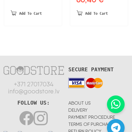
was:
is:
price
price
550,38 €.
445,81 €.
was:
is:
Add To Cart
Add To Cart
116,16 €.
60,40 €.
SECURE PAYMENT
+371 27017034
info@goodstore.lv
FOLLOW US:
ABOUT US
DELIVERY
PAYMENT PROCEDURE
TERMS OF PURCHASE
RETURN POLICY