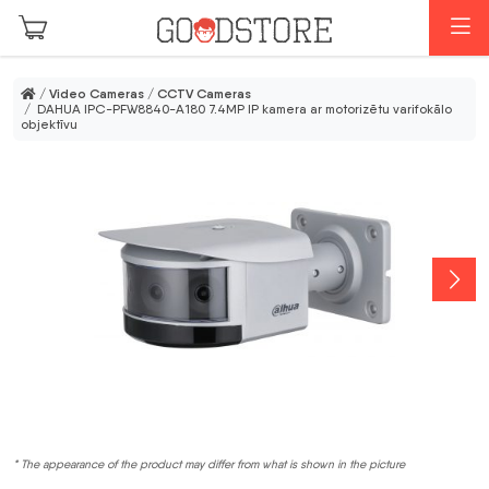
Skip to main content
M
/
Video Cameras
/
CCTV Cameras
/ DAHUA IPC-PFW8840-A180 7.4MP IP kamera ar motorizētu varifokālo
objektīvu
* The appearance of the product may differ from what is shown in the picture