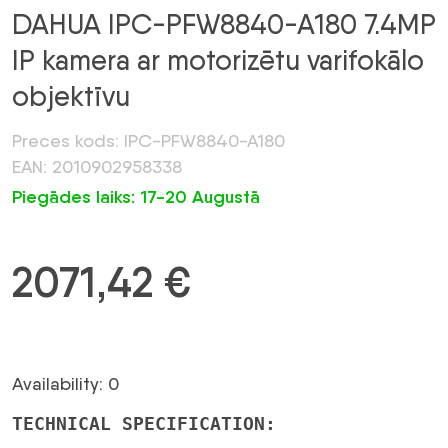
DAHUA IPC-PFW8840-A180 7.4MP
IP kamera ar motorizētu varifokālo
objektīvu
Preces kods: IPC-PFW8840-A180
EAN: 2010902958338
Piegādes laiks: 17-20 Augustā
2071,42
€
Availability: 0
TECHNICAL SPECIFICATION: