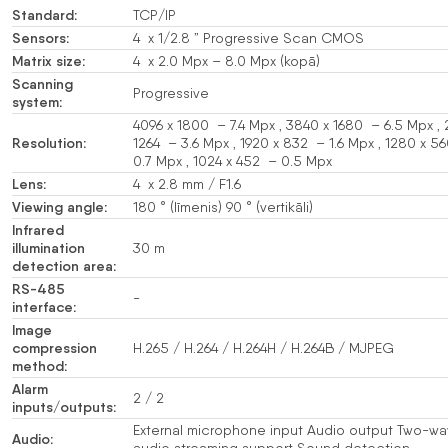
Standard:
TCP/IP
Sensors:
4 x 1/2.8 ” Progressive Scan CMOS
Matrix size:
4 x 2.0 Mpx – 8.0 Mpx (kopā)
Scanning
Progressive
system:
4096 x 1800 – 7.4 Mpx , 3840 x 1680 – 6.5 Mpx ,
Resolution:
1264 – 3.6 Mpx , 1920 x 832 – 1.6 Mpx , 1280 x 5
0.7 Mpx , 1024 x 452 – 0.5 Mpx
Lens:
4 x 2.8 mm / F1.6
Viewing angle:
180 ° (līmenis) 90 ° (vertikāli)
Infrared
illumination
30 m
detection area:
RS-485
-
interface:
Image
compression
H.265 / H.264 / H.264H / H.264B / MJPEG
method:
Alarm
2 / 2
inputs/outputs:
External microphone input Audio output Two-wa
Audio:
audio streaming support Sound detection