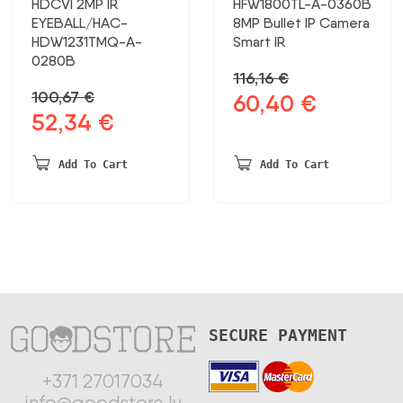
HDCVI 2MP IR
HFW1800TL-A-0360B
EYEBALL/HAC-
8MP Bullet IP Camera
HDW1231TMQ-A-
Smart IR
0280B
116,16
€
100,67
€
60,40
€
Original
Current
52,34
€
Original
Current
price
price
price
price
was:
is:
was:
is:
116,16 €.
60,40 €.
Add To Cart
Add To Cart
100,67 €.
52,34 €.
SECURE PAYMENT
+371 27017034
info@goodstore.lv