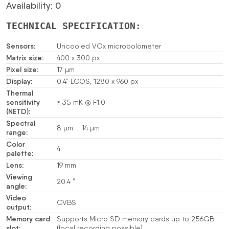
Availability: 0
TECHNICAL SPECIFICATION:
Sensors:
Uncooled VOx microbolometer
Matrix size:
400 x 300 px
Pixel size:
17 µm
Display:
0.4” LCOS, 1280 x 960 px
Thermal
sensitivity
≤ 35 mK @ F1.0
(NETD):
Spectral
8 µm … 14 µm
range:
Color
4
palette:
Lens:
19 mm
Viewing
20.4 °
angle:
Video
CVBS
output:
Memory card
Supports Micro SD memory cards up to 256GB
slot:
(local recording possible)