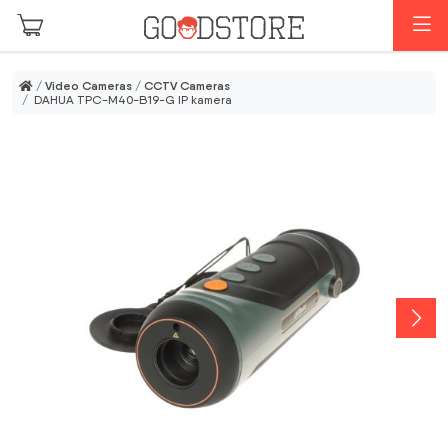
Skip to main content
M
/
Video Cameras
/
CCTV Cameras
/ DAHUA TPC-M40-B19-G IP kamera