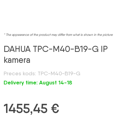
* The appearance of the product may differ from what is shown in the picture
DAHUA TPC-M40-B19-G IP
kamera
Preces kods: TPC-M40-B19-G
Delivery time: August 14-18
1455,45
€