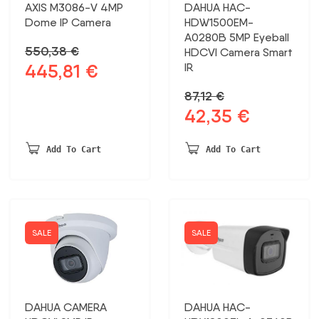
AXIS M3086-V 4MP
DAHUA HAC-
Dome IP Camera
HDW1500EM-
A0280B 5MP Eyeball
550,38
€
HDCVI Camera Smart
445,81
€
IR
Original
Current
price
price
87,12
€
was:
is:
42,35
€
Original
Current
550,38 €.
445,81 €.
price
price
was:
is:
Add To Cart
Add To Cart
87,12 €.
42,35 €.
SALE
SALE
DAHUA CAMERA
DAHUA HAC-