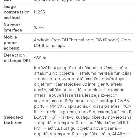
Image
compression
H.265
method:
Network
Wi-Fi
interface:
Mobile
Android: Free DH Thermal app iOS (iPhone): Free
phone
DH Thermal app
access:
Detection
650 m
distance DRI:
Iebūvēts ugunsgrēka atklāšanas režīms, Izmēra
attālumu no objekta – attāluma mērītāja funkcijas
– nosakot aptuveno attālumu līdz novērotajam
objektam, pamatojoties uz inteliģentu attēla
analīzi, Siltāko un aukstāko punktu izsekošana
attēlā, Iebūvēti lāzerstari, Iespēja izveidot
savienojumu ar ārēju monitoru, izmantojot CVBS
portu – MMCX-J spraudnis, 4 krāsu paletes: IRON
RED – režīms ilgtermiņa novērojumiem, īpaši naktī;
Selected
BLACK HOT – aktīvu, kustīgu objektu novērošanai
features:
– augstāka temperatūra – tumšāka krāsa; WHITE
HOT – aktīvu, kustīgu objektu novērošanai –
augstāka temperatūra – gaišāka krāsa; ALARM –