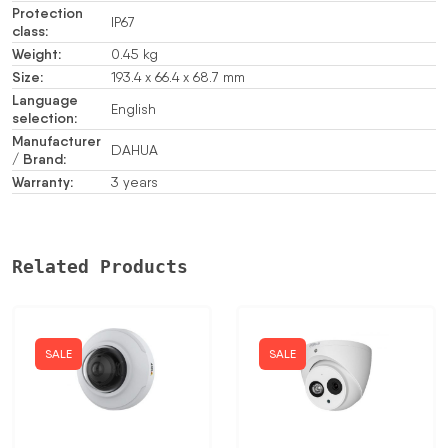
Protection
IP67
class:
Weight:
0.45 kg
Size:
193.4 x 66.4 x 68.7 mm
Language
English
selection:
Manufacturer
DAHUA
/ Brand:
Warranty:
3 years
Related Products
SALE
SALE