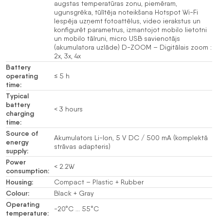
augstas temperatūras zonu, piemēram,
ugunsgrēka, tūlītēja noteikšana Hotspot Wi-Fi
Iespēja uzņemt fotoattēlus, video ierakstus un
konfigurēt parametrus, izmantojot mobilo lietotni
un mobilo tālruni, micro USB savienotājs
(akumulatora uzlāde) D-ZOOM – Digitālais zoom :
2x, 3x, 4x
Battery
operating
≤ 5 h
time:
Typical
battery
< 3 hours
charging
time:
Source of
Akumulators Li-Ion, 5 V DC / 500 mA (komplektā
energy
strāvas adapteris)
supply:
Power
< 2.2W
consumption:
Housing:
Compact – Plastic + Rubber
Colour:
Black + Gray
Operating
-20°C … 55°C
temperature: