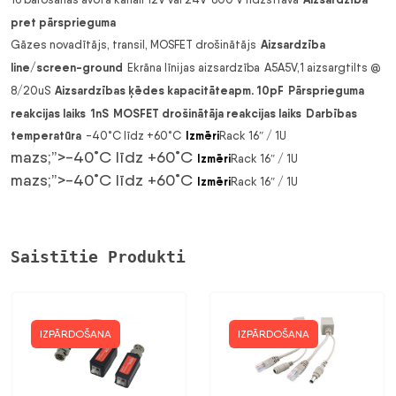
pret pārsprieguma
Aizsardzība
Gāzes novadītājs, transil, MOSFET drošinātājs
line/screen-ground
Ekrāna līnijas aizsardzība
A5A5V,1 aizsargtilts @
Aizsardzības ķēdes kapacitāte
apm. 10pF
Pārsprieguma
8/20uS
reakcijas laiks
1nS
MOSFET drošinātāja reakcijas laiks
Darbības
temperatūra
Izmēri
-40˚C līdz +60˚C
Rack 16″ / 1U
mazs;”>-40˚C līdz +60˚C
Izmēri
Rack 16″ / 1U
mazs;”>-40˚C līdz +60˚C
Izmēri
Rack 16″ / 1U
Saistītie Produkti
IZPĀRDOŠANA
IZPĀRDOŠANA