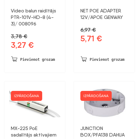
Video balun raidītājs
NET POE ADAPTER
PTR-101V-HD-8 (4-
12V/APOE GENWAY
3)/ 008096
6,97
€
3,78
€
5,71
€
Sākotnējā
Pašreizējā
3,27
€
Sākotnējā
Pašreizējā
cena
cena
cena
cena
bija:
ir:
bija:
ir:
6,97 €.
5,71 €.
Pievienot grozam
Pievienot grozam
3,78 €.
3,27 €.
IZPĀRDOŠANA
IZPĀRDOŠANA
MX-225 PoE
JUNCTION
sadalītājs aktīvajiem
BOX/PFA138 DAHUA