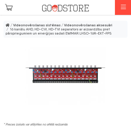
Skip to main content
I
/
Videonovērošanas sistēmas
/
Videonovērošanas aksesuāri
/ 16 kanālu AHD, HD-CVI, HD-TVI separators ar aizsardzību pret
pārspriegumiem un enerģijas sadali EWIMAR LHSO-16R-EXT-FPS
* Preces izskats var atšķirties no attēlā redzamās