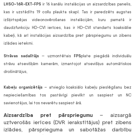
LHSO-16R-EXT-FPS
ir 16 kanālu instalācijas un aizsardzības panelis,
kas ir uzstādīts 19 collu plaukta skapī. Tas ir paredzēts augstas
izšķirtspējas videonovērošanas instalācijām, kuru pamatā ir
daudzfunkciju HD-CVI ierīces, kas ir HD-CVI standarts koaksiālie
kabeļi, kā arī instalācijas aizsardzība pret pārspriegumu un zibens
izlādes ietekmi.
Strāvas sadalītājs
FPS
— uzmontētais
plate piegādā individuālu
strāvu atsevišķām kamerām, izmantojot atsevišķus automātiskos
drošinātājus,
Kabeļu organizētājs
– atvieglo koaksiālo kabeļu pieslēgšanu bez
nepieciešamības tos pastāvīgi pievilkt un saspiest un NC
savienotājus, lai tos nevarētu saspiest ārā.
Aizsardzība pret pārspriegumu
– aizsargā
uztverošās ierīces (DVR ierakstītājus) pret zibens
izlādes, pārsprieguma un sabotāžas darbību