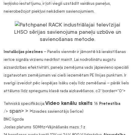
leņķisko iestatījumu, ir ļoti viegli uzstādīt vairākus paneļus,
neierobežojot piekļuvi nekādiem savienojumiem.
LHSO sērijas savienojuma paneļu uzbūve un
savienošanas metode.
Instalācijas piezīmes
– Panelis vienmēr ir jāmontē kā ierakstīšanas
ierīce signāla virzienu nedrīkst mainīt.
Lai nodrošinātu augstu
aizsardzības efektivitāti, paneļa zemējuma vads jāpievieno speciāli
izgatavotam zemējumam vai cieši iezemētam PE līnijas punktam. Ir
svarīgi izveidot pēc iespējas īsāku ceļu līdz zemēšanai – pārāk liels
attālums līdz
spriegumu klasē rada aizkavēšanos. c3″ border=”0″>
Video kanālu skaits
Pretestība
Tehniskā specifikācija
:
16
span> > >
/>
Izvades savienotājs (ierīce)
BNC ligzda
Joslas platums
50MHz>
Vājināšanās
mazs.:1 z
Aizsardzība
16 barošanas avota kanāli 12V vai 24V
800 V līdzstrāva