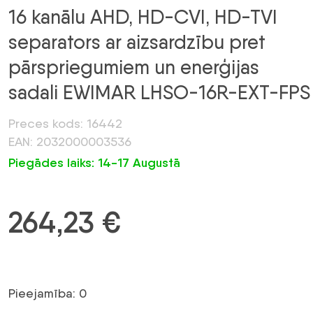
16 kanālu AHD, HD-CVI, HD-TVI
separators ar aizsardzību pret
pārspriegumiem un enerģijas
sadali EWIMAR LHSO-16R-EXT-FPS
Preces kods: 16442
EAN: 2032000003536
Piegādes laiks: 14-17 Augustā
264,23
€
Pieejamība: 0