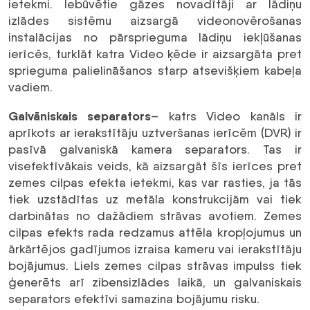
ietekmi. Iebūvētie gāzes novadītāji ar lādiņu
izlādes sistēmu aizsargā videonovērošanas
instalācijas no pārsprieguma lādiņu iekļūšanas
ierīcēs, turklāt katra Video ķēde ir aizsargāta pret
sprieguma palielināšanos starp atsevišķiem kabeļa
vadiem.
Galvāniskais separators
– katrs Video kanāls ir
aprīkots ar ierakstītāju uztveršanas ierīcēm (DVR) ir
pasīvā galvaniskā kamera separators. Tas ir
visefektīvākais veids, kā aizsargāt šīs ierīces pret
zemes cilpas efekta ietekmi, kas var rasties, ja tās
tiek uzstādītas uz metāla konstrukcijām vai tiek
darbinātas no dažādiem strāvas avotiem. Zemes
cilpas efekts rada redzamus attēla kropļojumus un
ārkārtējos gadījumos izraisa kameru vai ierakstītāju
bojājumus. Liels zemes cilpas strāvas impulss tiek
ģenerēts arī zibensizlādes laikā, un galvaniskais
separators efektīvi samazina bojājumu risku.