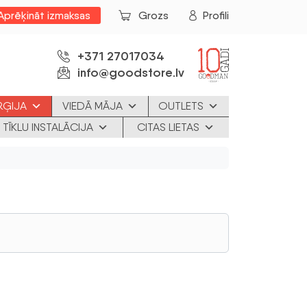
Aprēķināt izmaksas
Grozs
Profili
+371 27017034
info@goodstore.lv
RĢIJA
VIEDĀ MĀJA
OUTLETS
 TĪKLU INSTALĀCIJA
CITAS LIETAS