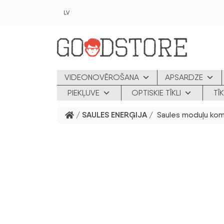
Skip to main content
LV
VIDEONOVĒROŠANA
APSARDZE
PIEKĻUVE
OPTISKIE TĪKLI
TĪ
/
SAULES ENERĢIJA
/ Saules moduļu kom