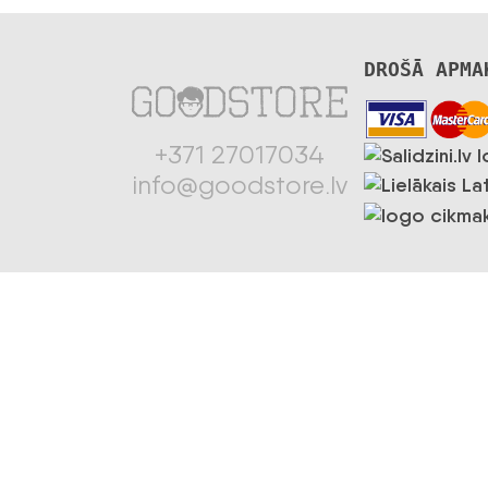
DROŠĀ APMA
+371 27017034
info@goodstore.lv