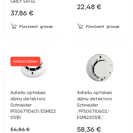
GREY SATEL
22,48
€
37,86
€
Pievienot grozam
Pievienot grozam
IZPĀRDOŠANA
Adrešu optiskais
Adrešu optiskais
dūmu detektors
dūmu detektors
Schneider
Schneider
FFS067110601/ESMI22
/FFS06710602/
051EI
ESMI22051E/
58,36
€
54,86
€