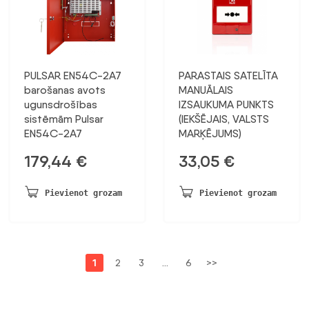
PULSAR EN54C-2A7
PARASTAIS SATELĪTA
barošanas avots
MANUĀLAIS
ugunsdrošības
IZSAUKUMA PUNKTS
sistēmām Pulsar
(IEKŠĒJAIS, VALSTS
EN54C-2A7
MARĶĒJUMS)
179,44
€
33,05
€
Pievienot grozam
Pievienot grozam
1
2
3
…
6
>>