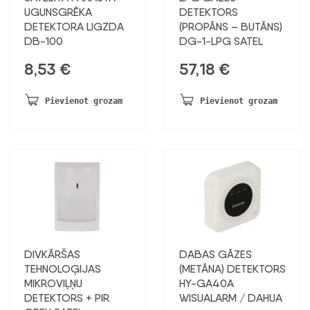
UGUNSGRĒKA
DETEKTORS
DETEKTORA LIGZDA
(PROPĀNS – BUTĀNS)
DB-100
DG-1-LPG SATEL
8,53
€
57,18
€
Pievienot grozam
Pievienot grozam
DIVKĀRŠAS
DABAS GĀZES
TEHNOLOĢIJAS
(METĀNA) DETEKTORS
MIKROVIĻŅU
HY-GA40A
DETEKTORS + PIR
WISUALARM / DAHUA