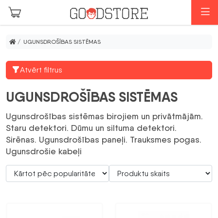
Skip to main content
I
/ UGUNSDROŠĪBAS SISTĒMAS
Atvērt filtrus
UGUNSDROŠĪBAS SISTĒMAS
Ugunsdrošības sistēmas birojiem un privātmājām.
Staru detektori. Dūmu un siltuma detektori.
Sirēnas. Ugunsdrošības paneļi. Trauksmes pogas.
Ugunsdrošie kabeļi