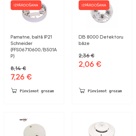
IZPĀRDOŠANA
IZPĀRDOŠANA
Pamatne, baltā IP21
DB 8000 Detektoru
Schneider
bāze
(FFS06710600/B501A
2,36
€
P)
2,06
€
Sākotnējā
Pašreizējā
8,14
€
cena
cena
7,26
€
Sākotnējā
Pašreizējā
bija:
ir:
cena
cena
2,36 €.
2,06 €.
bija:
ir:
Pievienot grozam
Pievienot grozam
8,14 €.
7,26 €.