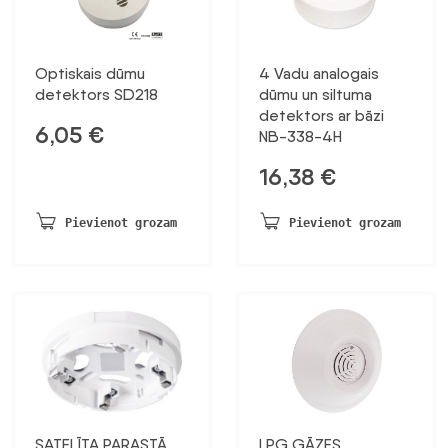
Optiskais dūmu
4 Vadu analogais
detektors SD218
dūmu un siltuma
detektors ar bāzi
6,05
€
NB-338-4H
16,38
€
Pievienot grozam
Pievienot grozam
SATELĪTA PARASTĀ
LPG GĀZES