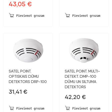
43,05
€
Sākotnējā
Pašreizējā
cena
cena
bija:
ir:
Pievienot grozam
Pievienot grozam
54,86 €.
43,05 €.
SATEL POINT.
SATEL POINT. MULTI-
OPTISKAIS DŪMU
DETEKT. DMP-100
DETEKTORS DRP-100
DŪMU UN SILTUMA
DETEKTORS
31,41
€
42,20
€
Pievienot grozam
Pievienot grozam