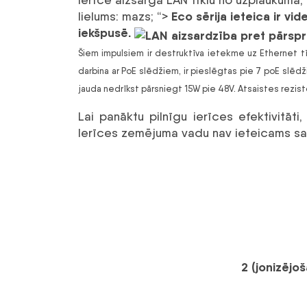
Eco sērija ieteica ir vi
lielums: mazs; “>
iekšpusē.
Šiem impulsiem ir destruktīva ietekme uz Ethernet tīkl
darbina ar PoE slēdžiem, ir pieslēgtas pie 7 poE slēdž
jauda nedrīkst pārsniegt 15W pie 48V. Atsaistes rezis
Lai panāktu pilnīgu ierīces efektivitāti
Ierīces zemējuma vadu nav ieteicams sav
2 (jonizējoš