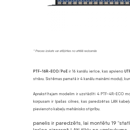
* Preces izskats var atšķirties no attēlā redzamās
PTF-16R-ECO/PoE
UTP
ir
16 kanālu
ierīce, kas apvieno
strāvu. Sistēmas pamatā ir 4 kanālu maināmi moduļi, kurus
Aprakstītajam modelim ir uzstādīti 4 PTF-4R-ECO modu
korpusam ir īpašas cilnes, kas paredzētas LAN kabeļu 
pievienoto kabeļu mehānisko stiprību.
panelis ir paredzēts, lai montētu 19 “sta
Ierīce aizsargā LAN tīklu no uzplaukuma,