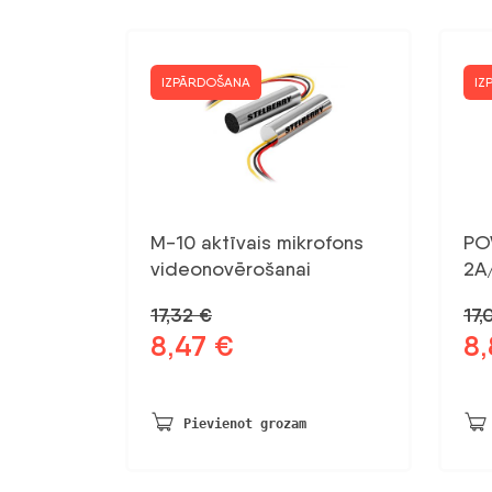
IZPĀRDOŠANA
IZ
M-10 aktīvais mikrofons
PO
videonovērošanai
2A
17,32
€
17
8,47
€
8
Sākotnējā
Pašreizējā
Sāk
cena
cena
ce
bija:
ir:
bij
17,32 €.
8,47 €.
17,
Pievienot grozam