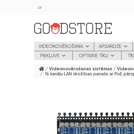
Skip to main content
LV
VIDEONOVĒROŠANA
APSARDZE
PIEKĻUVE
OPTISKIE TĪKLI
TĪ
/
Videonovērošanas sistēmas
/
Videon
/ 16 kanālu LAN drošības panelis ar PoE p