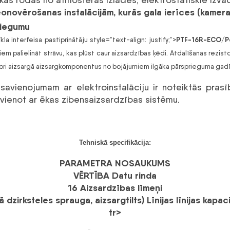
ECO/PoE
deonovērošanas instalācijām, kurās gala ierīces (kameras
daudzums
PTF-16R-ECO/P
a interfeisa pastiprinātāju style=”text-align: justify;”>
iem palielināt strāvu, kas plūst caur aizsardzības ķēdi. Atdalīšanas rezi
tori aizsargā aizsargkomponentus no bojājumiem ilgāka pārsprieguma gadī
, savienojumam ar elektroinstalāciju ir noteiktās pras
ienot ar ēkas zibensaizsardzības sistēmu.
Tehniskā specifikācija:
PARAMETRA NOSAUKUMS
VĒRTĪBA
Datu rinda
16
Aizsardzības līmeņi
ā dzirksteles sprauga, aizsargtilts)
Līnijas līnijas kapa
tr>