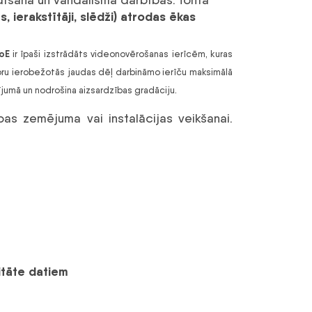
, ierakstītāji, slēdži) atrodas ēkas
oE
ir īpaši izstrādāts videonovērošanas ierīcēm, kuras
storu ierobežotās jaudas dēļ darbināmo ierīču maksimālā
jumā un nodrošina aizsardzības gradāciju.
ības zemējuma vai instalācijas veikšanai.
citāte datiem