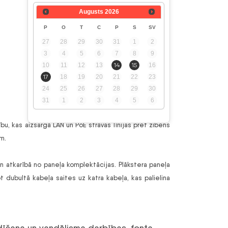
Augusts
2026
P
O
T
C
P
S
SV
27
28
29
30
31
1
2
3
4
5
6
7
8
9
10
11
12
13
14
15
16
17
18
19
20
21
22
23
24
25
26
27
28
29
30
31
1
2
3
4
5
6
u, kas aizsargā LAN un PoE strāvas līnijas pret zibens
ām.
n atkarībā no paneļa komplektācijas. Plākstera paneļa
t dubultā kabeļa saites uz katra kabeļa, kas palielina
adīšana un vandālisma darbības. fonta