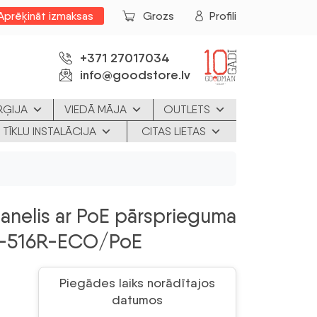
Aprēķināt izmaksas
Grozs
Profili
+371 27017034
info@goodstore.lv
RĢIJA
VIEDĀ MĀJA
OUTLETS
 TĪKLU INSTALĀCIJA
CITAS LIETAS
panelis ar PoE pārsprieguma
F-516R-ECO/PoE
Piegādes laiks norādītajos
datumos