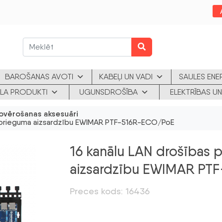
BAROŠANAS AVOTI
KABEĻI UN VADI
SAULES ENE
KLA PRODUKTI
UGUNSDROŠĪBA
ELEKTRĪBAS UN
ovērošanas aksesuāri
ārsprieguma aizsardzību EWIMAR PTF-516R-ECO/PoE
16 kanālu LAN drošības 
aizsardzību EWIMAR PT
Preces kods: 16436