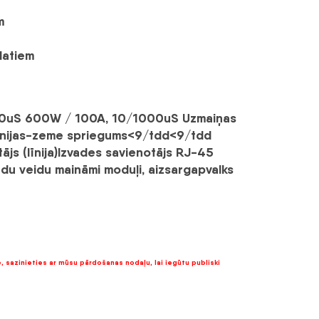
m
datiem
00uS
600W / 100A, 10/1000uS
Uzmaiņas
īnijas-zeme spriegums
<9/tdd
<9/tdd
js (līnija)
Izvades savienotājs
RJ-45
u veidu maināmi moduļi, aizsargapvalks
ē, sazinieties ar mūsu pārdošanas nodaļu, lai iegūtu publiski