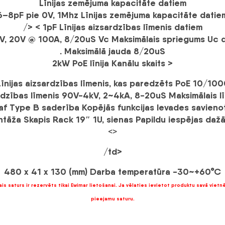
Līnijas zemējuma kapacitāte datiem
6–8pF pie 0V, 1Mhz
Līnijas zemējuma kapacitāte datie
/>
< 1pF
Līnijas aizsardzības līmenis datiem
V, 20V @ 100A, 8/20uS Vc
Maksimālais spriegums Uc 
. Maksimālā jauda 8/20uS
2kW
PoE līnija
Kanālu skaits
>
Līnijas aizsardzības līmenis, kas paredzēts PoE 10/10
rdzības līmenis
90V-4kV, 2~4kA, 8-20uS
Maksimālais l
af Type B saderība Kopējās funkcijas
Ievades savienotā
ntāža
Skapis Rack 19″ 1U, sienas
Papildu iespējas
dažād
<>
/td>
480 x 41 x 130 (mm)
Darba temperatūra
-30~+60°C
is saturs ir rezervēts tikai Ewimar lietošanai. Ja vēlaties ievietot produktu savā vietn
pieejamu saturu.