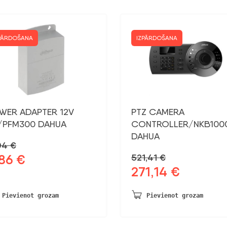
PĀRDOŠANA
IZPĀRDOŠANA
WER ADAPTER 12V
PTZ CAMERA
/PFM300 DAHUA
CONTROLLER/NKB100
DAHUA
,04
€
,86
€
521,41
€
otnējā
Pašreizējā
271,14
€
na
cena
Sākotnējā
Pašreizējā
a:
ir:
cena
cena
04 €.
8,86 €.
bija:
ir:
Pievienot grozam
Pievienot grozam
521,41 €.
271,14 €.