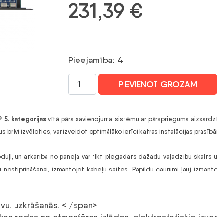
231,39
€
Pieejamība: 4
16
PIEVIENOT GROZAM
kanālu
LAN
drošības
 5. kategorijas
vītā pāra savienojuma sistēmu ar pārsprieguma aizsardzīb
panelis
 brīvi izvēloties, var izveidot optimālāko ierīci katras instalācijas prasīb
ar
PoE
ļi, un atkarībā no paneļa var tikt piegādāts dažādu vajadzību skaits u
pārsprieguma
nostiprināšanai, izmantojot kabeļu saites. Papildu caurumi ļauj izmanto
aizsardzību
EWIMAR
PTF-
tīvu. uzkrāšanās. < /span>
516R-
 kas rodas no atmosfēras izlādes, elektrostatiskie izv