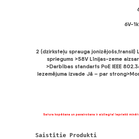
6V-1k
2 (dzirksteļu sprauga jonizējošs,transil)
spriegums >58V
Līnijas-zeme aizsa
>Darbības standarts PoE
IEEE 802.3
Iezemējuma izvade
Jā – par strong>Mo
Satura kopēšana un pavairošana ir aizliegta! Iepriekš minēta
Saistītie Produkti