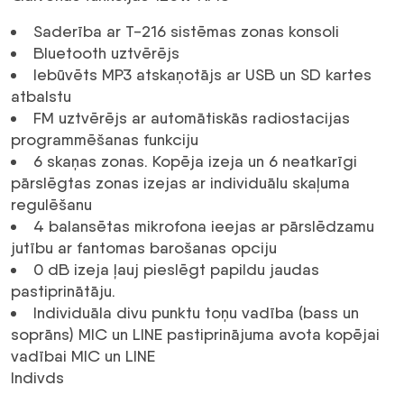
Saderība ar T-216 sistēmas zonas konsoli
Bluetooth uztvērējs
Iebūvēts MP3 atskaņotājs ar USB un SD kartes
atbalstu
FM uztvērējs ar automātiskās radiostacijas
programmēšanas funkciju
6 skaņas zonas. Kopēja izeja un 6 neatkarīgi
pārslēgtas zonas izejas ar individuālu skaļuma
regulēšanu
4 balansētas mikrofona ieejas ar pārslēdzamu
jutību ar fantomas barošanas opciju
0 dB izeja ļauj pieslēgt papildu jaudas
pastiprinātāju.
Individuāla divu punktu toņu vadība (bass un
soprāns) MIC un LINE pastiprinājuma avota kopējai
vadībai MIC un LINE
Indivds