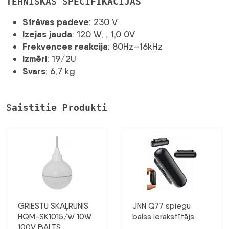
TEHNISKĀS SPECIFIKĀCIJAS
Strāvas padeve
: 230 V
Izejas jauda
: 120 W, , 1,0 0V
Frekvences reakcija
: 80Hz–16kHz
Izmēri
: 19/2U
Svars
: 6,7 kg
Saistītie Produkti
GRIESTU SKAĻRUNIS
JNN Q77 spiegu
HQM-SK1015/W 10W
balss ierakstītājs
100V BALTS