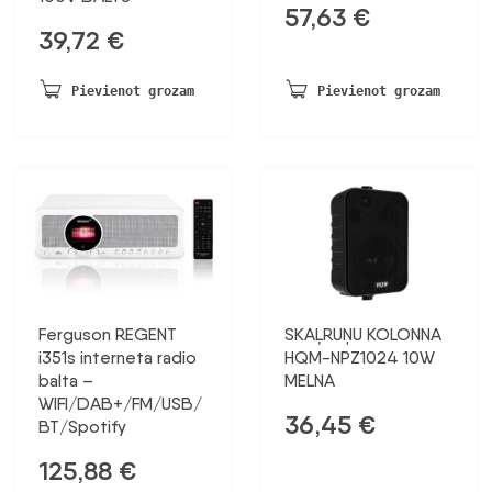
57,63
€
39,72
€
Pievienot grozam
Pievienot grozam
Ferguson REGENT
SKAĻRUŅU KOLONNA
i351s interneta radio
HQM-NPZ1024 10W
balta –
MELNA
WIFI/DAB+/FM/USB/
36,45
€
BT/Spotify
125,88
€