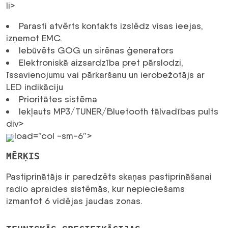
li>
Parasti atvērts kontakts izslēdz visas ieejas,
izņemot EMC.
Iebūvēts GOG un sirēnas ģenerators
Elektroniskā aizsardzība pret pārslodzi,
īssavienojumu vai pārkaršanu un ierobežotājs ar
LED indikāciju
Prioritātes sistēma
Iekļauts MP3/TUNER/Bluetooth tālvadības pults
div>
load=”col -sm-6″>
MĒRĶIS
Pastiprinātājs ir paredzēts skaņas pastiprināšanai
radio apraides sistēmās, kur nepieciešams
izmantot 6 vidējas jaudas zonas.