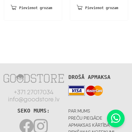
Pievienot grozam
Pievienot grozam
DROŠĀ APMAKSA
+371 27017034
info@goodstore.lv
SEKO MUMS:
PAR MUMS
PREČU PIEGĀDE
APMAKSAS KĀRTĪBA