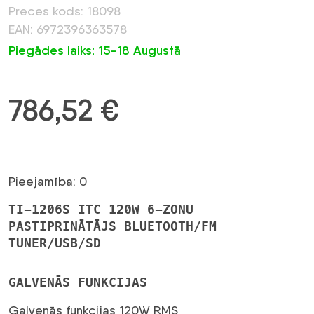
Preces kods: 18098
EAN: 6972396363578
Piegādes laiks: 15-18 Augustā
786,52
€
Pieejamība: 0
TI-1206S ITC 120W 6-ZONU
PASTIPRINĀTĀJS BLUETOOTH/FM
TUNER/USB/SD
GALVENĀS FUNKCIJAS
Galvenās funkcijas 120W RMS