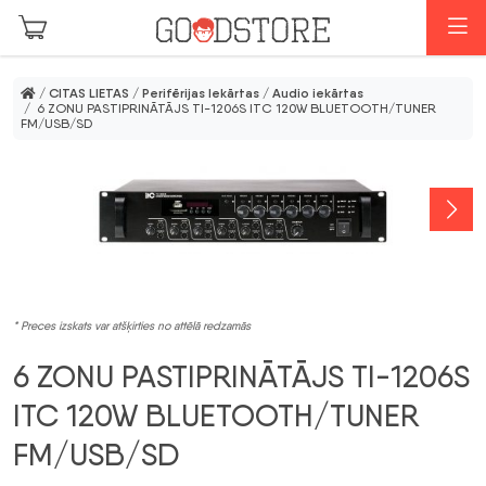
Skip to main content
I
/
CITAS LIETAS
/
Perifērijas Iekārtas
/
Audio iekārtas
/ 6 ZONU PASTIPRINĀTĀJS TI-1206S ITC 120W BLUETOOTH/TUNER
FM/USB/SD
* Preces izskats var atšķirties no attēlā redzamās
6 ZONU PASTIPRINĀTĀJS TI-1206S
ITC 120W BLUETOOTH/TUNER
FM/USB/SD