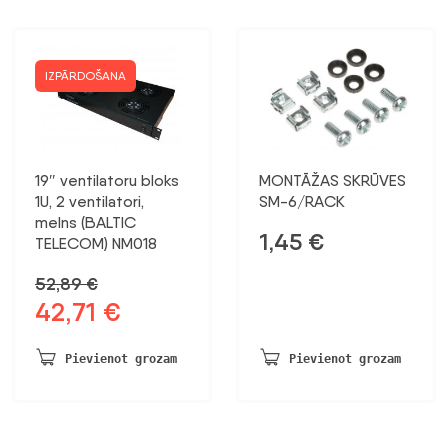
IZPĀRDOŠANA
19″ ventilatoru bloks
MONTĀŽAS SKRŪVES
1U, 2 ventilatori,
SM-6/RACK
melns (BALTIC
1,45
€
TELECOM) NM018
52,89
€
42,71
€
Sākotnējā
Pašreizējā
cena
cena
bija:
ir:
Pievienot grozam
Pievienot grozam
52,89 €.
42,71 €.