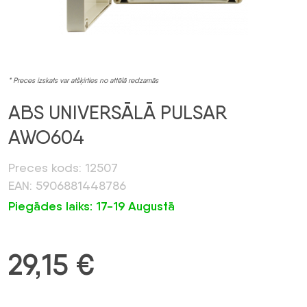
* Preces izskats var atšķirties no attēlā redzamās
ABS UNIVERSĀLĀ PULSAR
AWO604
Preces kods: 12507
EAN: 5906881448786
Piegādes laiks: 17-19 Augustā
29,15
€