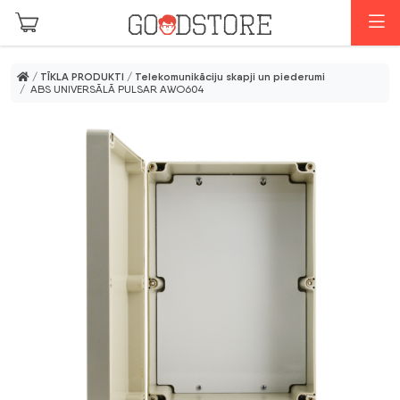
Skip to main content
I
/
TĪKLA PRODUKTI
/
Telekomunikāciju skapji un piederumi
/ ABS UNIVERSĀLĀ PULSAR AWO604