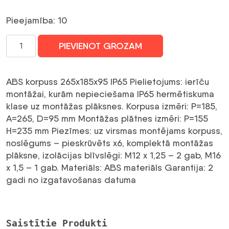
Pieejamība: 10
ABS
PIEVIENOT GROZAM
UNIVERSĀLĀ
PULSAR
AWO604
ABS korpuss 265x185x95 IP65 Pielietojums: ierīču
daudzums
montāžai, kurām nepieciešama IP65 hermētiskuma
klase uz montāžas plāksnes. Korpusa izmēri: P=185,
A=265, D=95 mm Montāžas plātnes izmēri: P=155
H=235 mm Piezīmes: uz virsmas montējams korpuss,
noslēgums – pieskrūvēts x6, komplektā montāžas
plāksne, izolācijas blīvslēgi: M12 x 1,25 – 2 gab, M16
x 1,5 – 1 gab. Materiāls: ABS materiāls Garantija: 2
gadi no izgatavošanas datuma
Saistītie Produkti