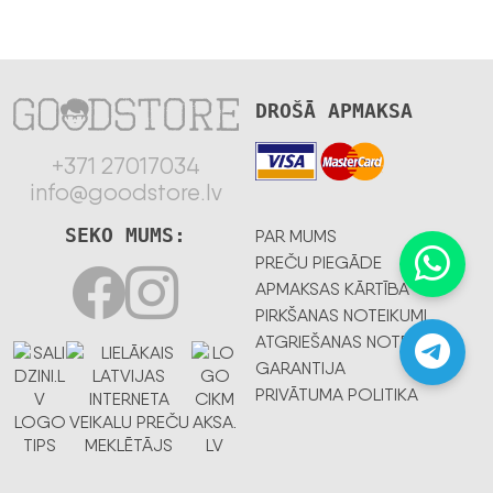
DROŠĀ APMAKSA
+371 27017034
info@goodstore.lv
SEKO MUMS:
PAR MUMS
PREČU PIEGĀDE
APMAKSAS KĀRTĪBA
PIRKŠANAS NOTEIKUMI
ATGRIEŠANAS NOTEIKUMI
GARANTIJA
PRIVĀTUMA POLITIKA