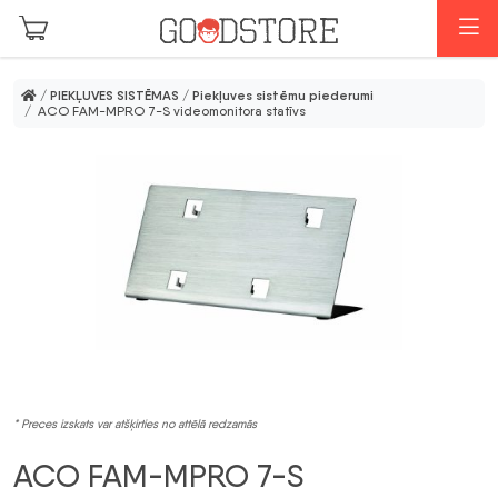
Skip to main content
I
/
PIEKĻUVES SISTĒMAS
/
Piekļuves sistēmu piederumi
/ ACO FAM-MPRO 7-S videomonitora statīvs
* Preces izskats var atšķirties no attēlā redzamās
ACO FAM-MPRO 7-S