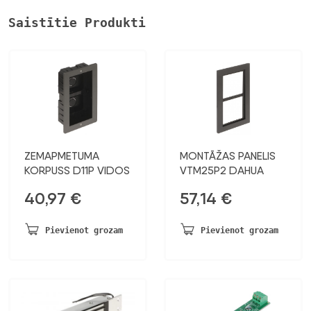
Saistītie Produkti
ZEMAPMETUMA
MONTĀŽAS PANELIS
KORPUSS D11P VIDOS
VTM25P2 DAHUA
40,97
€
57,14
€
Pievienot grozam
Pievienot grozam