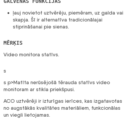
GALVENĀS FUNKCIJAS
ļauj novietot uztvērēju, piemēram, uz galda vai
skapja. Šī ir alternatīva tradicionālajai
stiprināšanai pie sienas.
MĒRĶIS
Video monitora statīvs.
s
s p>Matīta nerūsējošā tērauda statīvs video
monitoram ar stikla priekšpusi.
ACO uztvērēji ir izturīgas ierīces, kas izgatavotas
no augstākās kvalitātes materiāliem, funkcionālas
un viegli lietojamas.