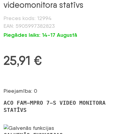
videomonitora statīvs
Preces kods: 12994
EAN: 5905997382823
Piegādes laiks: 14-17 Augustā
25,91
€
Pieejamība: 0
ACO FAM-MPRO 7-S VIDEO MONITORA
STATĪVS