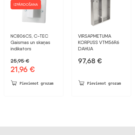
IZPĀRDOŠANA
NC806CS, C-TEC
VIRSAPMETUMA
Gaismas un skaņas
KORPUSS VTM56R6
indikators
DAHUA
97,68
€
25,95
€
21,96
€
Sākotnējā
Pašreizējā
cena
cena
bija:
ir:
Pievienot grozam
Pievienot grozam
25,95 €.
21,96 €.