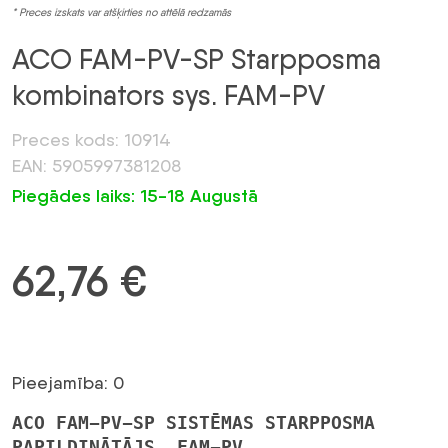
* Preces izskats var atšķirties no attēlā redzamās
ACO FAM-PV-SP Starpposma
kombinators sys. FAM-PV
Preces kods: 10914
EAN: 5905997381208
Piegādes laiks: 15-18 Augustā
62,76
€
Pieejamība: 0
ACO FAM-PV-SP SISTĒMAS STARPPOSMA
PAPILDINĀTĀJS. FAM-PV