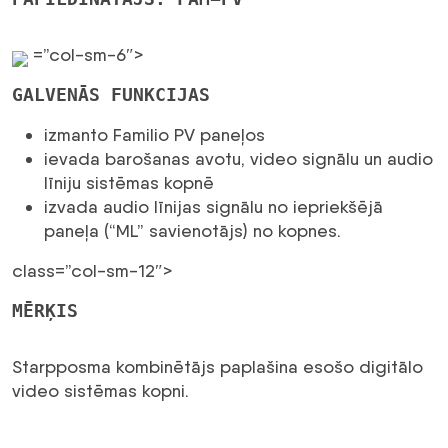
=”col-sm-6″>
GALVENĀS FUNKCIJAS
izmanto Familio PV paneļos
ievada barošanas avotu, video signālu un audio
līniju sistēmas kopnē
izvada audio līnijas signālu no iepriekšējā
paneļa (“ML” savienotājs) no kopnes.
class=”col-sm-12″>
MĒRĶIS
Starpposma kombinētājs paplašina esošo digitālo
video sistēmas kopni.