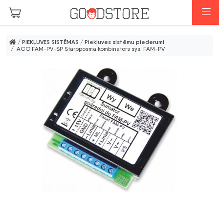
Skip to main content
I
/
PIEKĻUVES SISTĒMAS
/
Piekļuves sistēmu piederumi
/ ACO FAM-PV-SP Starpposma kombinators sys. FAM-PV