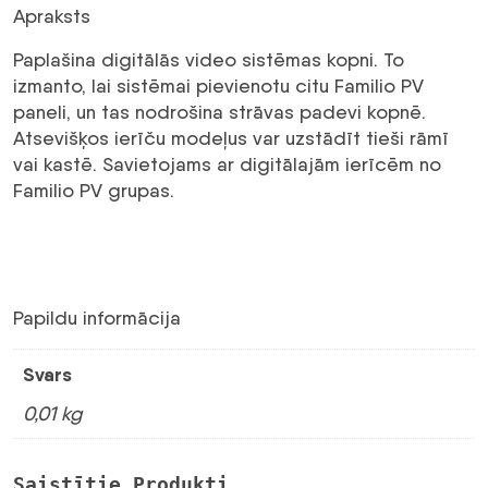
Apraksts
Paplašina digitālās video sistēmas kopni. To
izmanto, lai sistēmai pievienotu citu Familio PV
paneli, un tas nodrošina strāvas padevi kopnē.
Atsevišķos ierīču modeļus var uzstādīt tieši rāmī
vai kastē. Savietojams ar digitālajām ierīcēm no
Familio PV grupas.
Papildu informācija
Svars
0,01 kg
Saistītie Produkti