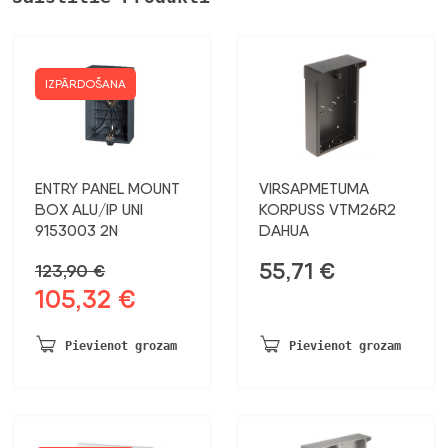
IZPĀRDOŠANA
ENTRY PANEL MOUNT
VIRSAPMETUMA
BOX ALU/IP UNI
KORPUSS VTM26R2
9153003 2N
DAHUA
55,71
€
123,90
€
105,32
€
Sākotnējā
Pašreizējā
cena
cena
bija:
ir:
Pievienot grozam
Pievienot grozam
123,90 €.
105,32 €.