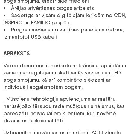
apgaismojuma. elektriskie triecieni
Ārējas atvēršanas pogas atbalsts
Saderīgs ar visām digitālajām ierīcēm no CDN,
INSPIRO un FAMILIO grupām
Programmēšana no vadības paneļa un datora,
izmantojot USB kabeli
APRAKSTS
Video domofons ir aprīkots ar krāsainu, apsildāmu
kameru ar regulējamu skatīšanās virzienu un LED
apgaismojumu, kā arī kombinēto slēdzeni ar
individuāli apgaismotām pogām.
. Mūsdienu tehnoloģiju apvienojums ar matētu
nerūsējošo tēraudu rada mūžīgus risinājumus, kas
paredzēti individuāliem klientiem, kuri novērtē
dizainu un funkcionalitāti.
Uzticamība, inovācijas un izturība ir ACO zīmola