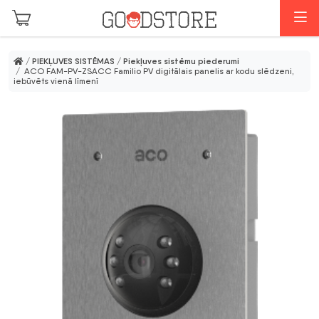
Skip to main content
I
/
PIEKĻUVES SISTĒMAS
/
Piekļuves sistēmu piederumi
/ ACO FAM-PV-ZSACC Familio PV digitālais panelis ar kodu slēdzeni,
iebūvēts vienā līmenī