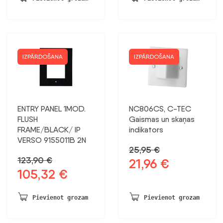
150,23 €.
127,70 €.
IZPĀRDOŠANA
IZPĀRDOŠANA
ENTRY PANEL 1MOD.
NC806CS, C-TEC
FLUSH
Gaismas un skaņas
FRAME/BLACK/ IP
indikators
VERSO 9155011B 2N
25,95
€
123,90
€
21,96
€
Sākotnējā
Pašreizējā
105,32
€
Sākotnējā
Pašreizējā
cena
cena
cena
cena
bija:
ir:
bija:
ir:
25,95 €.
21,96 €.
Pievienot grozam
Pievienot grozam
123,90 €.
105,32 €.