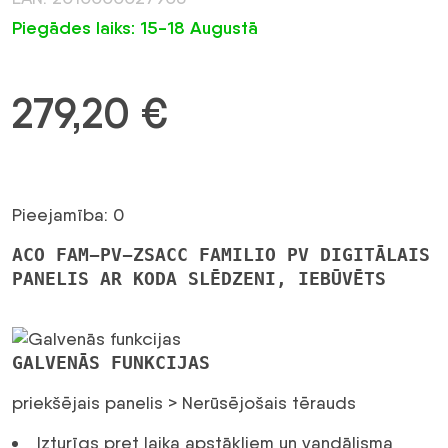
Piegādes laiks: 15-18 Augustā
279,20
€
Pieejamība: 0
ACO FAM-PV-ZSACC FAMILIO PV DIGITĀLAIS
PANELIS AR KODA SLĒDZENI, IEBŪVĒTS
GALVENĀS FUNKCIJAS
priekšējais panelis >
Nerūsējošais tērauds
Izturīgs pret laika apstākļiem un vandālisma