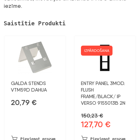
iezīme.
Saistītie Produkti
IZPĀRDOŠANA
GALDA STENDS
ENTRY PANEL 3MOD.
VTM59D DAHUA
FLUSH
FRAME/BLACK/ IP
20,79
€
VERSO 9155013B 2N
150,23
€
127,70
€
Sākotnējā
Pašreizējā
cena
cena
bija:
ir:
Pievienot grozam
Pievienot grozam