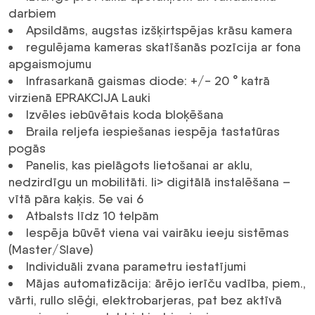
darbiem
Apsildāms, augstas izšķirtspējas krāsu kamera
regulējama kameras skatīšanās pozīcija ar fona
apgaismojumu
Infrasarkanā gaismas diode: +/- 20 ° katrā
virzienā EPRAKCIJA Lauki
Izvēles iebūvētais koda bloķēšana
Braila reljefa iespiešanas iespēja tastatūras
pogās
Panelis, kas pielāgots lietošanai ar aklu,
nedzirdīgu un mobilitāti. li> digitālā instalēšana –
vītā pāra kaķis. 5e vai 6
Atbalsts līdz 10 telpām
Iespēja būvēt viena vai vairāku ieeju sistēmas
(Master/Slave)
Individuāli zvana parametru iestatījumi
Mājas automatizācija: ārējo ierīču vadība, piem.,
vārti, rullo slēģi, elektrobarjeras, pat bez aktīvā