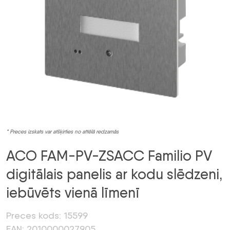
* Preces izskats var atšķirties no attēlā redzamās
ACO FAM-PV-ZSACC Familio PV
digitālais panelis ar kodu slēdzeni,
iebūvēts vienā līmenī
Preces kods: 15599
EAN: 2010000027905