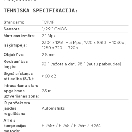
TEHNISKĀ SPECIFIKĀCIJA:
Standarts:
TCP/IP
Sensors:
1/2.9 ” CMOS
Matricas izmērs:
2.1 Mpx
2304 x 1296 – 3 Mpx , 1920 x 1080 – 1080p ,
Izšķirtspēja:
1280 x 720 – 720p
Objektīvs:
2.8 mm
Redzamības
92 ° (ražotāja dati) 98 ° (mūsu pārbaudes)
leņķis:
Signāla/skaņas
≥ 60 dB
attiecība (S/N):
Infrasarkano staru
apgaismes
25 m
uztveršanas zona:
IR prožektora
jaudas
Automātisks
regulēšana:
Attēla
kompresijas
H.265+ / H.265 / H.264+ / H.264
metode: