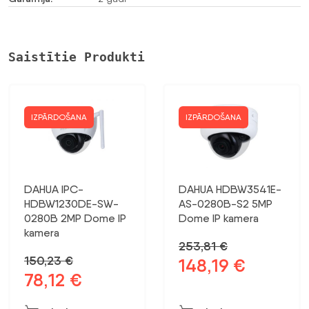
Saistītie Produkti
IZPĀRDOŠANA
IZPĀRDOŠANA
DAHUA IPC-
DAHUA HDBW3541E-
HDBW1230DE-SW-
AS-0280B-S2 5MP
0280B 2MP Dome IP
Dome IP kamera
kamera
253,81
€
150,23
€
148,19
€
Sākotnējā
Pašreizējā
78,12
€
Sākotnējā
Pašreizējā
cena
cena
cena
cena
bija:
ir: