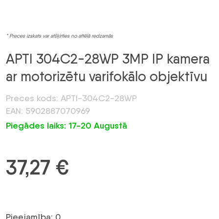
* Preces izskats var atšķirties no attēlā redzamās
APTI 304C2-28WP 3MP IP kamera
ar motorizētu varifokālo objektīvu
Preces kods: APTI-304C2-28WP
EAN: 5902887070969
Piegādes laiks: 17-20 Augustā
37,27
€
Pieejamība: 0