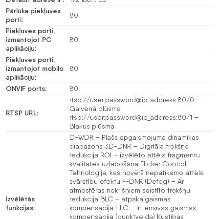
Pārlūka piekļuves
80
porti:
Piekļuves porti,
izmantojot PC
80
aplikāciju:
Piekļuves porti,
izmantojot mobilo
80
aplikāciju:
ONVIF ports:
80
rtsp://user:password@ip_address:80/0 –
Galvenā plūsma
RTSP URL:
rtsp://user:password@ip_address:80/1 –
Blakus plūsma
D-WDR – Plašs apgaismojuma dinamikas
diapazons 3D-DNR – Digitāla trokšņa
redukcija ROI – izvēlēto attēla fragmentu
kvalitātes uzlabošana Flicker Control –
Tehnoloģija, kas novērš nepatīkamo attēla
svārstību efektu F-DNR (Defog) – Ar
atmosfēras nokrišņiem saistīto trokšņu
Izvēlētās
redukcija BLC – atpakaļgaismas
funkcijas:
kompensācija HLC – Intensīvas gaismas
kompensācija (punktveida) Kustības