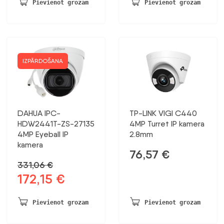
bija:
ir:
253,81 €.
148,19 €.
Pievienot grozam
Pievienot grozam
150,23 €.
78,12 €.
IZPĀRDOŠANA
DAHUA IPC-
TP-LINK VIGI C440
HDW2441T-ZS-27135
4MP Turret IP kamera
4MP Eyeball IP
2.8mm
kamera
76,57
€
331,06
€
172,15
€
Sākotnējā
Pašreizējā
cena
cena
bija:
ir:
Pievienot grozam
Pievienot grozam
331,06 €.
172,15 €.