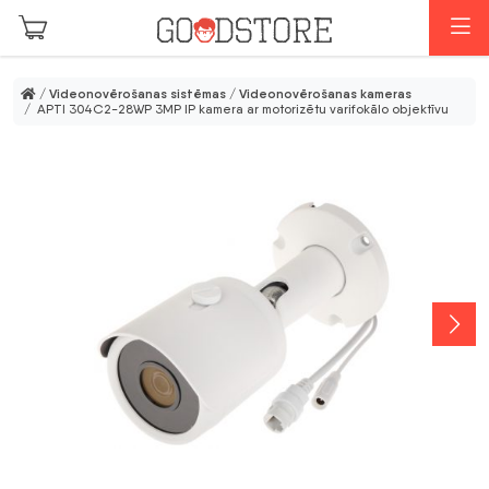
Skip to main content
I
/
Videonovērošanas sistēmas
/
Videonovērošanas kameras
/ APTI 304C2-28WP 3MP IP kamera ar motorizētu varifokālo objektīvu