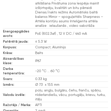
atklāšana Privātuma zona Iespēja mainīt
izšķirtspēju, kvalitāti un bitu pārraidi
Dienas/nakts režīms Automātisks baltā
balanss Mirror – spoguļattēls Sharpness –
Attēla kontūru asums Inteliģenta attēla
analīze : ielaušanās , video sabotāža
Energoapgādes
PoE (802.3af) , 12 V DC / 440 mA
avots:
Patērētā jauda:
≤ 5.3 W
Korpuss:
Compact, Alumīnijs
Krāsa:
Balts
Aizsardzības
IP67
klase:
Darba
-20 °C … 60 °C
temperatūra:
Svars:
0.33 kg
Izmērs:
Ø 73 x 155 mm
poļu, angļu, bulgāru, čehu, franču, spāņu,
Valodu izvēle:
nīderlandiešu, vācu, portugāļu, krievu, turku,
itāļu
Ražotājs / Marka:
APTI
Garantija:
2 gadi