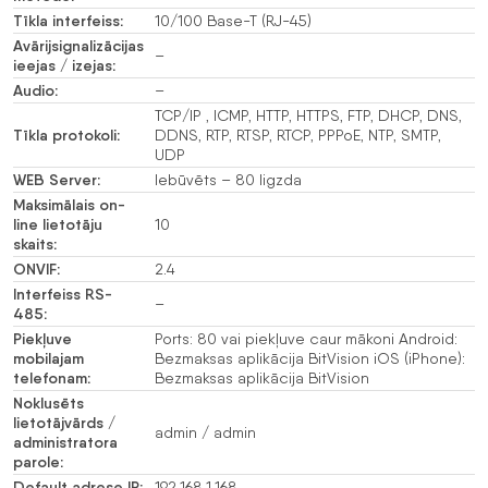
Tīkla interfeiss:
10/100 Base-T (RJ-45)
Avārijsignalizācijas
–
ieejas / izejas:
Audio:
–
TCP/IP , ICMP, HTTP, HTTPS, FTP, DHCP, DNS,
Tīkla protokoli:
DDNS, RTP, RTSP, RTCP, PPPoE, NTP, SMTP,
UDP
WEB Server:
Iebūvēts – 80 ligzda
Maksimālais on-
line lietotāju
10
skaits:
ONVIF:
2.4
Interfeiss RS-
–
485:
Piekļuve
Ports: 80 vai piekļuve caur mākoni Android:
mobilajam
Bezmaksas aplikācija BitVision iOS (iPhone):
telefonam:
Bezmaksas aplikācija BitVision
Noklusēts
lietotājvārds /
admin / admin
administratora
parole:
Default adrese IP:
192.168.1.168