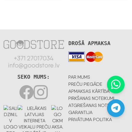
DROŠĀ APMAKSA
+371 27017034
info@goodstore.lv
SEKO MUMS:
PAR MUMS
PREČU PIEGĀDE
APMAKSAS KĀRTĪBA
PIRKŠANAS NOTEIKUMI
ATGRIEŠANAS NOTEIKUMI
GARANTIJA
PRIVĀTUMA POLITIKA