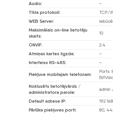
Audio:
–
Tīkla protokoli:
TCP/IP
WEB Server:
Iebūvē
Maksimālais on-line lietotāju
10
skaits:
ONVIF:
2.4
Atmiņas kartes ligzda:
–
Interfeiss RS-485:
–
Ports: 
Piekļuve mobilajam telefonam:
BitVisi
Noklusēts lietotājvārds /
admin 
administratora parole:
Default adrese IP:
192.168
Pārlūka piekļuves porti:
80, 44