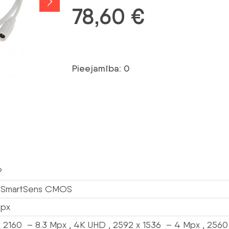
78,60
€
Pieejamība: 0
P
” SmartSens CMOS
Mpx
 2160 – 8.3 Mpx , 4K UHD , 2592 x 1536 – 4 Mpx , 2560