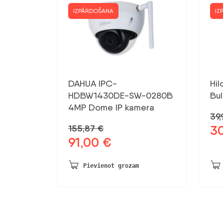
IZPĀRDOŠANA
IZ
DAHUA IPC-
Hi
HDBW1430DE-SW-0280B
Bu
4MP Dome IP kamera
39
3
155,87
€
Sāk
91,00
€
Sākotnējā
Pašreizējā
ce
cena
cena
bij
bija:
ir:
39,
Pievienot grozam
155,87 €.
91,00 €.