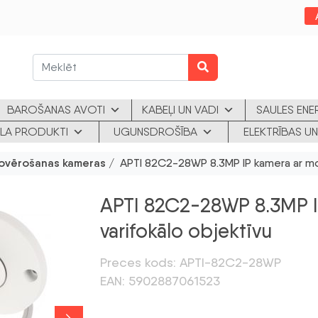
BAROŠANAS AVOTI
KABEĻI UN VADI
SAULES ENE
KLA PRODUKTI
UGUNSDROŠĪBA
ELEKTRĪBAS UN
ovērošanas kameras
/ APTI 82C2-28WP 8.3MP IP kamera ar mot
APTI 82C2-28WP 8.3MP I
varifokālo objektīvu
Preces kods: APTI-82C2-28WP
EAN: 5902887061523