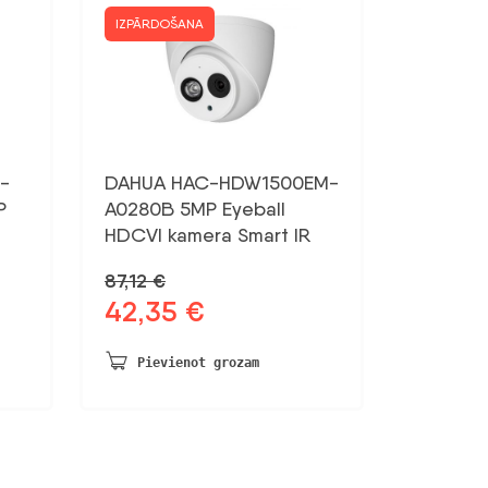
IZPĀRDOŠANA
-
DAHUA HAC-HDW1500EM-
P
A0280B 5MP Eyeball
HDCVI kamera Smart IR
87,12
€
42,35
€
Sākotnējā
Pašreizējā
cena
cena
bija:
ir:
Pievienot grozam
87,12 €.
42,35 €.