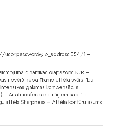
://user:password@ip_address:554/1 –
aismojuma dinamikas diapazons ICR –
a, kas novērš nepatīkamo attēla svārstību
 – Intensīvas gaismas kompensācija
– Ar atmosfēras nokrišņiem saistīto
oguļattēls Sharpness – Attēla kontūru asums