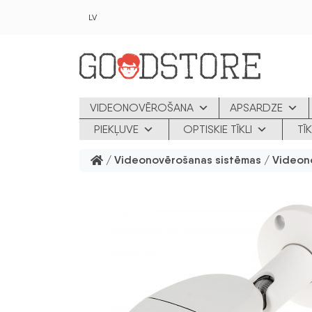
Skip to main content
LV
VIDEONOVĒROŠANA
APSARDZE
PIEKĻUVE
OPTISKIE TĪKLI
TĪ
/
Videonovērošanas sistēmas
/
Videon