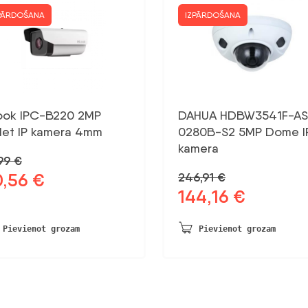
PĀRDOŠANA
IZPĀRDOŠANA
look IPC-B220 2MP
DAHUA HDBW3541F-AS
llet IP kamera 4mm
0280B-S2 5MP Dome I
kamera
,99
€
0,56
€
246,91
€
otnējā
Pašreizējā
144,16
€
na
cena
Sākotnējā
Pašreizējā
a:
ir:
cena
cena
99 €.
30,56 €.
bija:
ir:
Pievienot grozam
Pievienot grozam
246,91 €.
144,16 €.