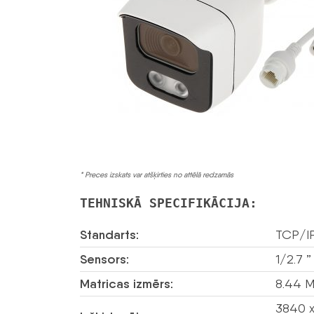
* Preces izskats var atšķirties no attēlā redzamās
TEHNISKĀ SPECIFIKĀCIJA:
Standarts:
TCP/I
Sensors:
1/2.7 
Matricas izmērs:
8.44 
3840 x