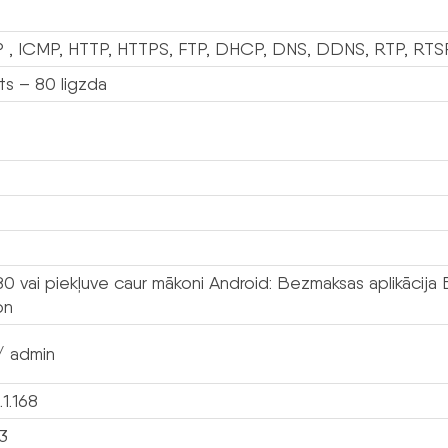
 , ICMP, HTTP, HTTPS, FTP, DHCP, DNS, DDNS, RTP, RTS
ts – 80 ligzda
80 vai piekļuve caur mākoni Android: Bezmaksas aplikācija 
on
/ admin
.1.168
3