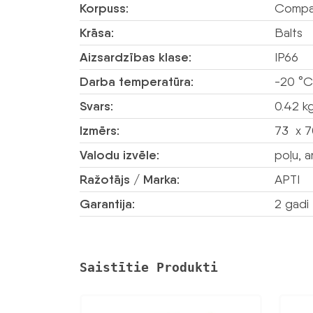
Korpuss:
Compac
Krāsa:
Balts
Aizsardzības klase:
IP66
Darba temperatūra:
-20 °C
Svars:
0.42 k
Izmērs:
73 x 7
Valodu izvēle:
poļu, a
Ražotājs / Marka:
APTI
Garantija:
2 gadi
Saistītie Produkti