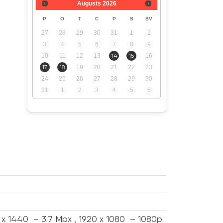
Augusts
2026
P
O
T
C
P
S
SV
27
28
29
30
31
1
2
3
4
5
6
7
8
9
10
11
12
13
14
15
16
17
18
19
20
21
22
23
24
25
26
27
28
29
30
31
1
2
3
4
5
6
 x 1440 – 3.7 Mpx , 1920 x 1080 – 1080p