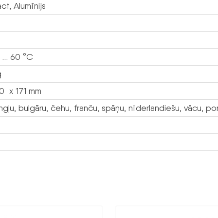
t, Alumīnijs
 … 60 °C
g
0 x 171 mm
ngļu, bulgāru, čehu, franču, spāņu, nīderlandiešu, vācu, port