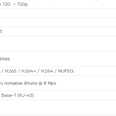
 x 720 – 720p
B
tisks
 / H.265 / H.264+ / H.264 / MJPEG
ru nomaiņas ātrums @ 8 Mpx
 Base-T (RJ-45)