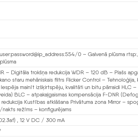
/user:password@ip_address:554/0 – Galvenā plūsma rtsp
 plūsma
 – Digitāla trokšņa redukcija WDR – 120 dB – Plašs apg
rkano staru mehāniskais filtrs Flicker Control – Tehnoloģij
Iespēja mainīt izšķirtspēju, kvalitāti un bitu pārraidi HLC
veida) BLC – atpakaļgaismas kompensācija F-DNR (Defog) 
u redukcija Kustības atklāšana Privātuma zona Mirror – sp
/nakts režīms – konfigurējams
02.3af) , 12 V DC / 300 mA
W