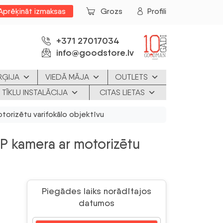
Aprēķināt izmaksas
Grozs
Profili
+371 27017034
info@goodstore.lv
RĢIJA
VIEDĀ MĀJA
OUTLETS
 TĪKLU INSTALĀCIJA
CITAS LIETAS
orizētu varifokālo objektīvu
P kamera ar motorizētu
Piegādes laiks norādītajos
datumos