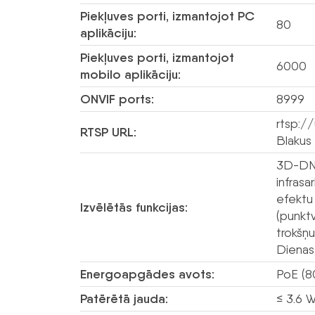
Piekļuves porti, izmantojot PC
80
aplikāciju:
Piekļuves porti, izmantojot
6000
mobilo aplikāciju:
ONVIF ports:
8999
rtsp:/
RTSP URL:
Blakus
3D-DNR
infrasa
efektu 
Izvēlētās funkcijas:
(punkt
trokšņ
Dienas
Energoapgādes avots:
PoE (8
Patērētā jauda:
≤ 3.6 