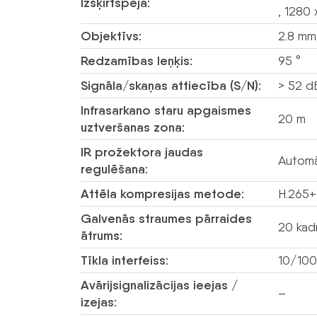
Izšķirtspēja:
, 1280
Objektīvs:
2.8 mm
Redzamības leņķis:
95 °
Signāla/skaņas attiecība (S/N):
> 52 d
Infrasarkano staru apgaismes
20 m
uztveršanas zona:
IR prožektora jaudas
Automā
regulēšana:
Attēla kompresijas metode:
H.265+
Galvenās straumes pārraides
20 kad
ātrums:
Tīkla interfeiss:
10/100
Avārijsignalizācijas ieejas /
–
izejas: