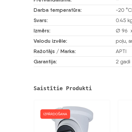
Darba temperatūra:
-20 °C
Svars:
0.45 k
Izmērs:
Ø 96 x
Valodu izvēle:
poļu, a
Ražotājs / Marka:
APTI
Garantija:
2 gadi
Saistītie Produkti
IZPĀRDOŠANA