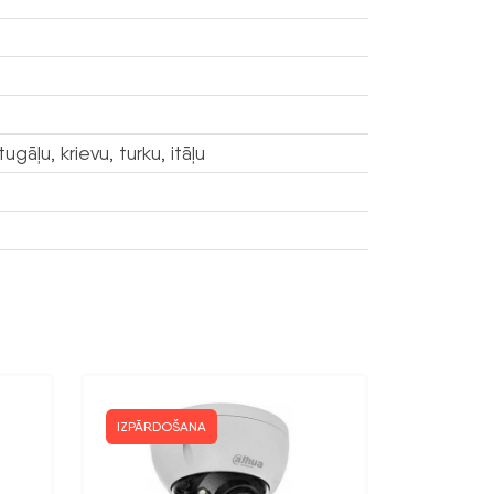
gāļu, krievu, turku, itāļu
IZPĀRDOŠANA