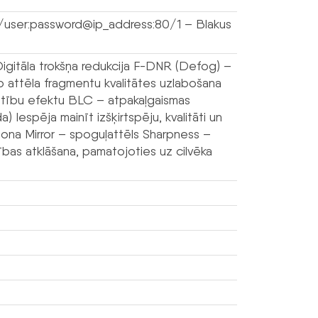
/user:password@ip_address:80/1 – Blakus
itāla trokšņa redukcija F-DNR (Defog) –
to attēla fragmentu kvalitātes uzlabošana
rstību efektu BLC – atpakaļgaismas
Iespēja mainīt izšķirtspēju, kvalitāti un
a zona Mirror – spoguļattēls Sharpness –
tības atklāšana, pamatojoties uz cilvēka