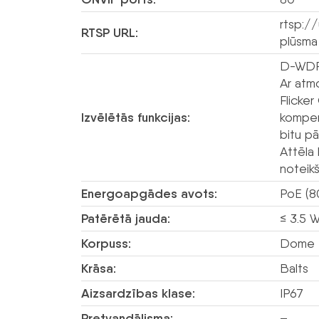
rtsp:/
RTSP URL:
plūsma
D-WDR 
Ar atmo
Flicke
Izvēlētās funkcijas:
kompens
bitu pā
Attēla 
noteik
Energoapgādes avots:
PoE (8
Patērētā jauda:
≤ 3.5 
Korpuss:
Dome –
Krāsa:
Balts
Aizsardzības klase:
IP67
Pretvandālisma:
–