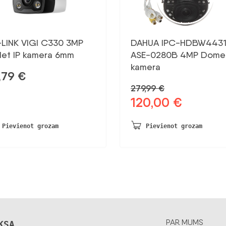
-LINK VIGI C330 3MP
DAHUA IPC-HDBW4431
let IP kamera 6mm
ASE-0280B 4MP Dome 
kamera
,79
€
279,99
€
120,00
€
Sākotnējā
Pašreizējā
cena
cena
bija:
ir:
Pievienot grozam
Pievienot grozam
279,99 €.
120,00 €.
PAR MUMS
KSA