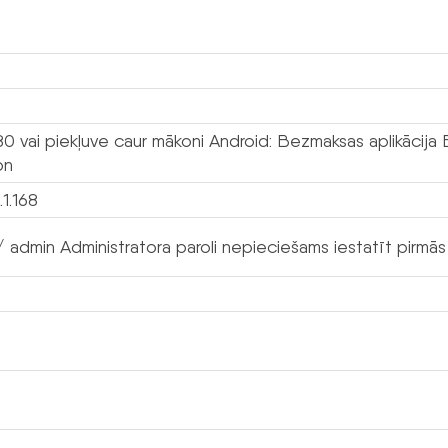
80 vai piekļuve caur mākoni Android: Bezmaksas aplikācija 
on
.1.168
 admin Administratora paroli nepieciešams iestatīt pirmās 