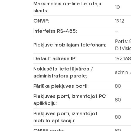
Maksimālais on-line lietotāju
10
skaits:
ONVIF:
19.12
Interfeiss RS-485:
–
Ports: 
Piekļuve mobilajam telefonam:
BitVisi
Default adrese IP:
192.168
Noklusēts lietotājvārds /
admin /
administratora parole:
Pārlūka piekļuves porti:
80
Piekļuves porti, izmantojot PC
80
aplikāciju:
Piekļuves porti, izmantojot
80
mobilo aplikāciju:
ONVIF ports:
80