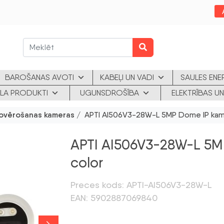
BAROŠANAS AVOTI
KABEĻI UN VADI
SAULES ENE
KLA PRODUKTI
UGUNSDROŠĪBA
ELEKTRĪBAS UN
ovērošanas kameras
/ APTI AI506V3-28W-L 5MP Dome IP kame
APTI AI506V3-28W-L 5MP
color
Preces kods: APTI-AI506V3-28W-L
EAN: 5902887069840