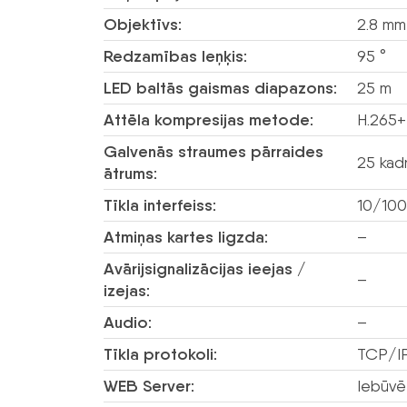
Objektīvs:
2.8 mm
Redzamības leņķis:
95 °
LED baltās gaismas diapazons:
25 m
Attēla kompresijas metode:
H.265+
Galvenās straumes pārraides
25 kad
ātrums:
Tīkla interfeiss:
10/100
Atmiņas kartes ligzda:
–
Avārijsignalizācijas ieejas /
–
izejas:
Audio:
–
Tīkla protokoli:
TCP/IP
WEB Server:
Iebūvē