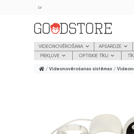
Skip to main content
LV
VIDEONOVĒROŠANA
APSARDZE
PIEKĻUVE
OPTISKIE TĪKLI
TĪ
/
Videonovērošanas sistēmas
/
Videon