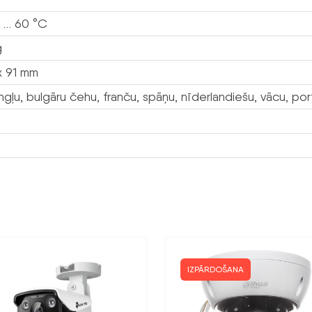
 … 60 °C
g
 91 mm
ngļu, bulgāru čehu, franču, spāņu, nīderlandiešu, vācu, portu
IZPĀRDOŠANA