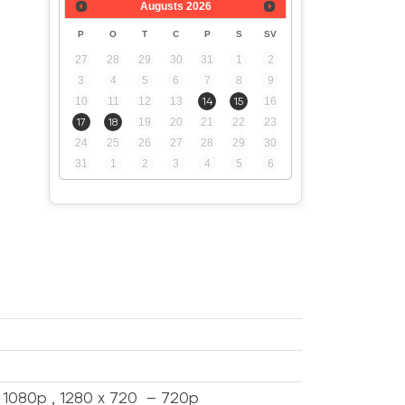
Augusts
2026
P
O
T
C
P
S
SV
27
28
29
30
31
1
2
3
4
5
6
7
8
9
10
11
12
13
14
15
16
17
18
19
20
21
22
23
24
25
26
27
28
29
30
31
1
2
3
4
5
6
 1080p , 1280 x 720 – 720p