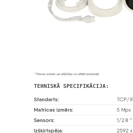
* Preces izskats var atšķirties no attēlā redzamās
TEHNISKĀ SPECIFIKĀCIJA:
Standarts:
TCP/I
Matricas izmērs:
5 Mpx
Sensors:
1/2.8 
Izšķirtspēja:
2592 x