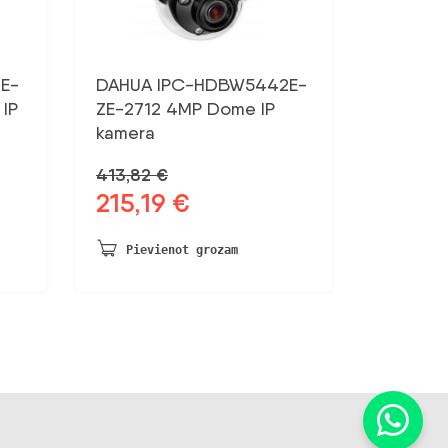
E-
DAHUA IPC-HDBW5442E-
IP
ZE-2712 4MP Dome IP
kamera
413,82
€
215,19
€
Sākotnējā
Pašreizējā
cena
cena
bija:
ir:
Pievienot grozam
413,82 €.
215,19 €.