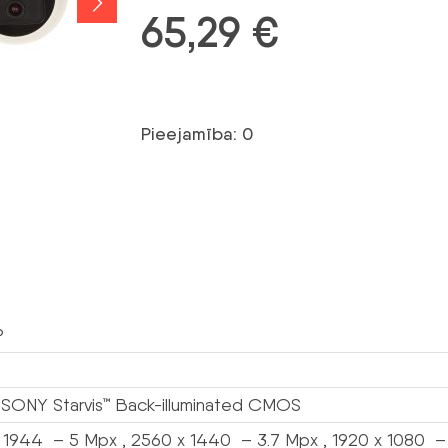
65,29
€
Pieejamība: 0
P
” SONY Starvis™ Back-illuminated CMOS
 1944 – 5 Mpx , 2560 x 1440 – 3.7 Mpx , 1920 x 1080 –