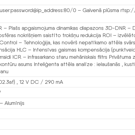
/user:password@ip_address:80/0 – Galvenā plūsma rtsp:/
– Plašs apgaismojuma dinamikas diapazons 3D-DNR – Dig
sfēras nokrišņiem saistīto trokšņu redukcija ROI – izvēlē
r Control – Tehnoloģija, kas novērš nepatīkamo attēla svā
ācija HLC – Intensīvas gaismas kompensācija (punktveida) 
rraidi ICR – infrasarkano staru mehāniskais filtrs Privātum
kontūru asums Inteliģenta attēla analīze : ielaušanās , kus
šanu
02.3af) , 12 V DC / 290 mA
W
 Alumīnijs