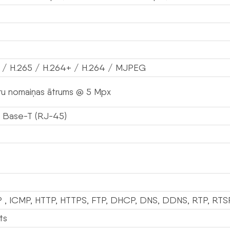
 / H.265 / H.264+ / H.264 / MJPEG
ru nomaiņas ātrums @ 5 Mpx
 Base-T (RJ-45)
 , ICMP, HTTP, HTTPS, FTP, DHCP, DNS, DDNS, RTP, RTS
ts