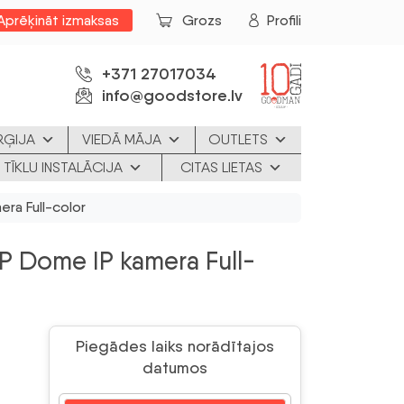
Aprēķināt izmaksas
Grozs
Profili
+371 27017034
info@goodstore.lv
RĢIJA
VIEDĀ MĀJA
OUTLETS
 TĪKLU INSTALĀCIJA
CITAS LIETAS
ra Full-color
 Dome IP kamera Full-
Piegādes laiks norādītajos
datumos