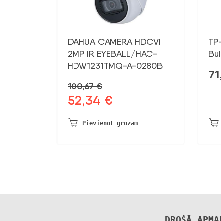
DAHUA CAMERA HDCVI
TP
2MP IR EYEBALL/HAC-
Bul
HDW1231TMQ-A-0280B
71
100,67
€
52,34
€
Sākotnējā
Pašreizējā
cena
cena
bija:
ir:
Pievienot grozam
100,67 €.
52,34 €.
DROŠĀ APMA