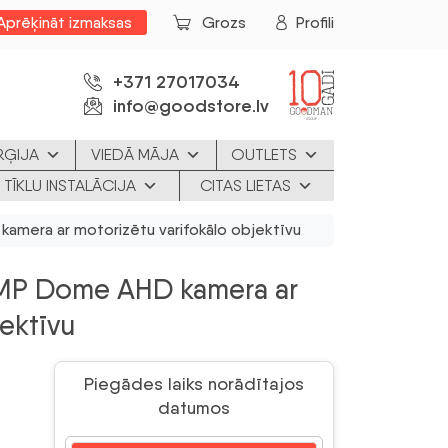
Aprēķināt izmaksas
Grozs
Profili
+371 27017034
info@goodstore.lv
RĢIJA
VIEDĀ MĀJA
OUTLETS
 TĪKLU INSTALĀCIJA
CITAS LIETAS
mera ar motorizētu varifokālo objektīvu
MP Dome AHD kamera ar
jektīvu
Piegādes laiks norādītajos
datumos