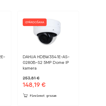
IZPĀRDOŠANA
2E-
DAHUA HDBW3541E-AS-
0280B-S2 5MP Dome IP
kamera
253,81
€
148,19
€
Sākotnējā
Pašreizējā
cena
cena
bija:
ir:
Pievienot grozam
253,81 €.
148,19 €.