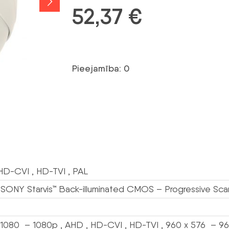
52,37
€
Pieejamība: 0
HD-CVI , HD-TVI , PAL
” SONY Starvis™ Back-illuminated CMOS – Progressive Sca
 1080 – 1080p , AHD , HD-CVI , HD-TVI , 960 x 576 – 96