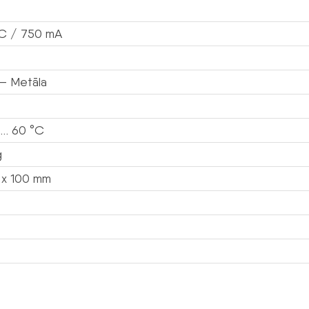
C / 750 mA
– Metāla
 … 60 °C
g
 x 100 mm