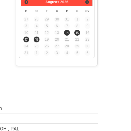
Augusts
2026
P
O
T
C
P
S
SV
27
28
29
30
31
1
2
3
4
5
6
7
8
9
10
11
12
13
14
15
16
17
18
19
20
21
22
23
24
25
26
27
28
29
30
31
1
2
3
4
5
6
n
0H , PAL