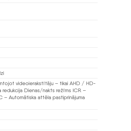
zi
tojot videoierakstītāju – tikai AHD / HD-
 redukcija Dienas/nakts režīms ICR –
GC – Automātiska attēla pastiprinājuma