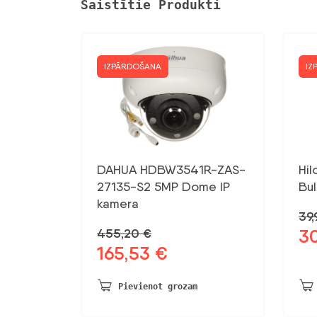
Saistītie Produkti
IZPĀRDOŠANA
IZ
DAHUA HDBW3541R-ZAS-
Hi
27135-S2 5MP Dome IP
Bu
kamera
39
3
455,20
€
Sāk
165,53
€
Sākotnējā
Pašreizējā
ce
cena
cena
bij
bija:
ir:
39,
Pievienot grozam
455,20 €.
165,53 €.