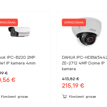
PĀRDOŠANA
IZPĀRDOŠANA
look IPC-B220 2MP
DAHUA IPC-HDBW544
llet IP kamera 4mm
ZE-2712 4MP Dome IP
kamera
,99
€
0,56
€
413,82
€
otnējā
Pašreizējā
215,19
€
na
cena
Sākotnējā
Pašreizējā
a:
ir:
cena
cena
99 €.
30,56 €.
bija:
ir:
Pievienot grozam
Pievienot grozam
413,82 €.
215,19 €.