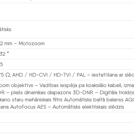
tisks
 12 mm – Motozoom
32 °
dB
75 Ω, AHD / HD-CVI / HD-TVI / PAL – iestatīšana ar slēd
om objektīvs – Vadības iespēja pa koaksiālo kabeli, izman
R – plašs dinamikas diapazons 3D-DNR – Digitāla trokšņa
rkano staru mehāniskais filtrs Automātisks baltā balanss A
šana AutoFocus AES – Automātisks elektriskais slēdzis