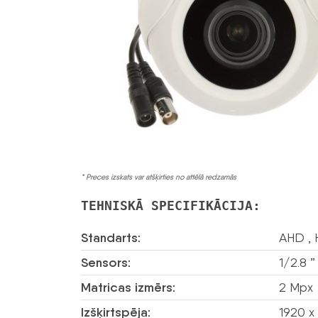
* Preces izskats var atšķirties no attēlā redzamās
TEHNISKĀ SPECIFIKĀCIJA:
Standarts:
AHD , 
Sensors:
1/2.8 
Matricas izmērs:
2 Mpx
Izšķirtspēja:
1920 x