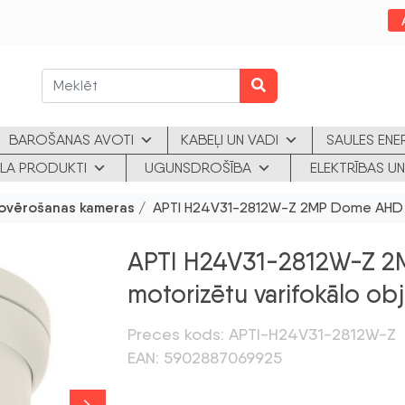
BAROŠANAS AVOTI
KABEĻI UN VADI
SAULES ENE
KLA PRODUKTI
UGUNSDROŠĪBA
ELEKTRĪBAS UN
ovērošanas kameras
/ APTI H24V31-2812W-Z 2MP Dome AHD ka
APTI H24V31-2812W-Z 2
motorizētu varifokālo ob
Preces kods: APTI-H24V31-2812W-Z
EAN: 5902887069925