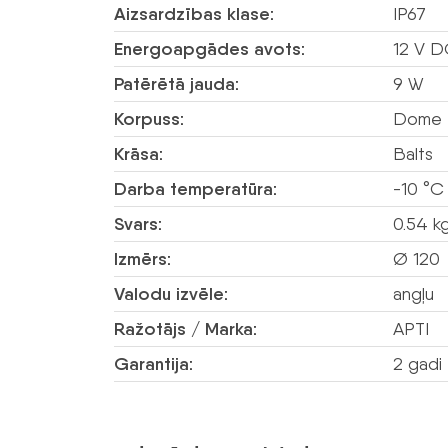
Aizsardzības klase:
IP67
Energoapgādes avots:
12 V D
Patērētā jauda:
9 W
Korpuss:
Dome 
Krāsa:
Balts
Darba temperatūra:
-10 °C
Svars:
0.54 k
Izmērs:
Ø 120
Valodu izvēle:
angļu
Ražotājs / Marka:
APTI
Garantija:
2 gadi