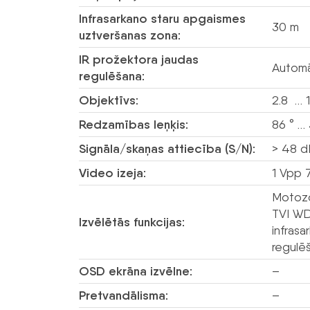
Infrasarkano staru apgaismes
30 m
uztveršanas zona:
IR prožektora jaudas
Automā
regulēšana:
Objektīvs:
2.8 …
Redzamības leņķis:
86 ° … 
Signāla/skaņas attiecība (S/N):
> 48 
Video izeja:
1 Vpp 
Motozo
TVI WD
Izvēlētās funkcijas:
infrasa
regulē
OSD ekrāna izvēlne:
–
Pretvandālisma:
–