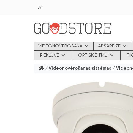
Skip to main content
LV
VIDEONOVĒROŠANA
APSARDZE
PIEKĻUVE
OPTISKIE TĪKLI
TĪ
/
Videonovērošanas sistēmas
/
Videon