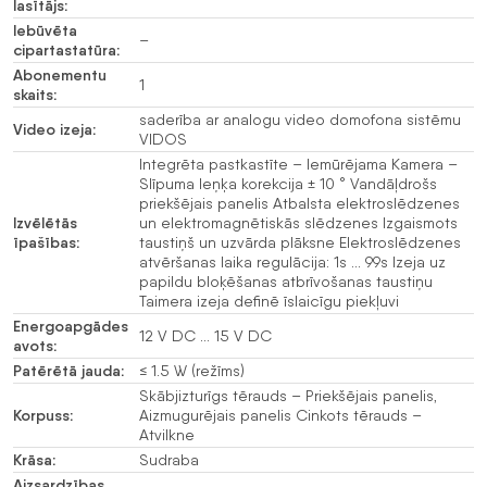
lasītājs:
Iebūvēta
–
cipartastatūra:
Abonementu
1
skaits:
saderība ar analogu video domofona sistēmu
Video izeja:
VIDOS
Integrēta pastkastīte – Iemūrējama Kamera –
Slīpuma leņķa korekcija ± 10 ° Vandāļdrošs
priekšējais panelis Atbalsta elektroslēdzenes
Izvēlētās
un elektromagnētiskās slēdzenes Izgaismots
īpašības:
taustiņš un uzvārda plāksne Elektroslēdzenes
atvēršanas laika regulācija: 1s … 99s Izeja uz
papildu bloķēšanas atbrīvošanas taustiņu
Taimera izeja definē īslaicīgu piekļuvi
Energoapgādes
12 V DC … 15 V DC
avots:
Patērētā jauda:
≤ 1.5 W (režīms)
Skābjizturīgs tērauds – Priekšējais panelis,
Korpuss:
Aizmugurējais panelis Cinkots tērauds –
Atvilkne
Krāsa:
Sudraba
Aizsardzības