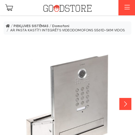
Skip to main content
I
/
PIEKĻUVES SISTĒMAS
/
Domofoni
/ AR PASTA KASTĪTI INTEGRĒTS VIDEODOMOFONS S561D-SKM VIDOS