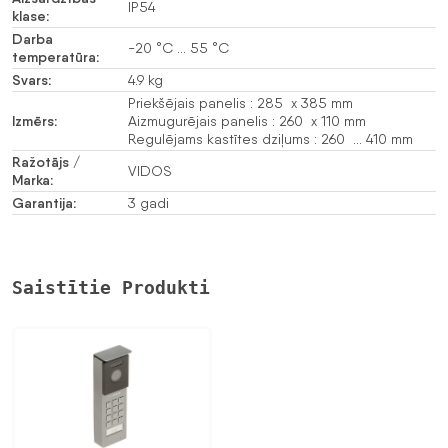
IP54
klase:
Darba
-20 °C … 55 °C
temperatūra:
Svars:
4.9 kg
Priekšējais panelis : 285 x 385 mm
Izmērs:
Aizmugurējais panelis : 260 x 110 mm
Regulējams kastītes dziļums : 260 … 410 mm
Ražotājs /
VIDOS
Marka:
Garantija:
3 gadi
Saistītie Produkti