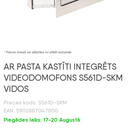
* Preces izskats var atšķirties no attēlā redzamās
AR PASTA KASTĪTI INTEGRĒTS
VIDEODOMOFONS S561D-SKM
VIDOS
Preces kods: S561D-SKM
EAN: 5902887047800
Piegādes laiks: 17-20 Augustā