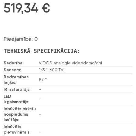
519,34
€
Pieejamība: 0
TEHNISKĀ SPECIFIKĀCIJA:
Saderība:
VIDOS analogie videodomofoni
Sensors:
1/3 “, 600 TVL
Redzamības
87 °
leņķis:
IR izstarotājs:
–
LED
–
izgaismotājs:
Iebūvēts pirkstu
nospiedumu
–
lasītājs:
Iebūvēts
pietuvinātais
–