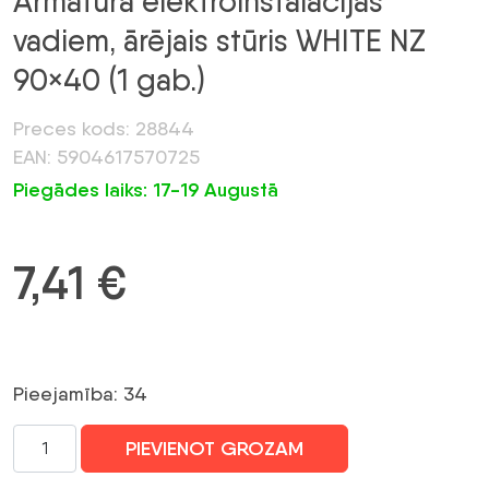
Armatūra elektroinstalācijas
vadiem, ārējais stūris WHITE NZ
90×40 (1 gab.)
Preces kods: 28844
EAN: 5904617570725
Piegādes laiks: 17-19 Augustā
7,41
€
Pieejamība: 34
Armatūra
PIEVIENOT GROZAM
elektroinstalācijas
vadiem,