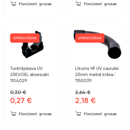
Pievienot grozam
Pievienot grozam
IZPĀRDOŠANA
IZPĀRDOŠANA
Turētājskava UV
Līkums HF UV caurulei
25EVOEL aksesuāri
25mm melnā krāsa/
1104029
1150039
0,30
€
2,64
€
0,27
€
2,18
€
Sākotnējā
Pašreizējā
Sākotnējā
Pašreizējā
cena
cena
cena
cena
bija:
ir:
bija:
ir:
Pievienot grozam
Pievienot grozam
0,30 €.
0,27 €.
2,64 €.
2,18 €.