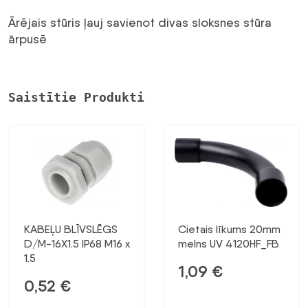
ārējais
Ārējais stūris ļauj savienot divas sloksnes stūra
stūris
ārpusē
WHITE
NZ
90x40
Saistītie Produkti
(1
gab.)
daudzums
KABEĻU BLĪVSLĒGS
Cietais līkums 20mm
D/M-16X1.5 IP68 M16 x
melns UV 4120HF_FB
1.5
1,09
€
0,52
€