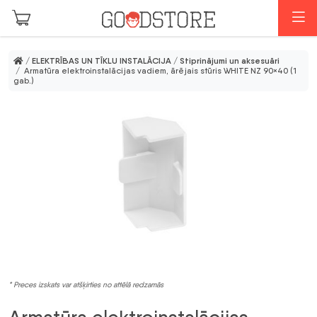
Skip to main content
I
/
ELEKTRĪBAS UN TĪKLU INSTALĀCIJA
/
Stiprinājumi un aksesuāri
/ Armatūra elektroinstalācijas vadiem, ārējais stūris WHITE NZ 90×40 (1
gab.)
* Preces izskats var atšķirties no attēlā redzamās