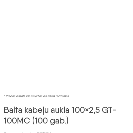
* Preces izskats var atšķirties no attēlā redzamās
Balta kabeļu aukla 100×2,5 GT-
100MC (100 gab.)