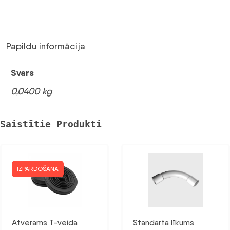
Papildu informācija
Svars
0,0400 kg
Saistītie Produkti
IZPĀRDOŠANA
Atverams T-veida
Standarta līkums