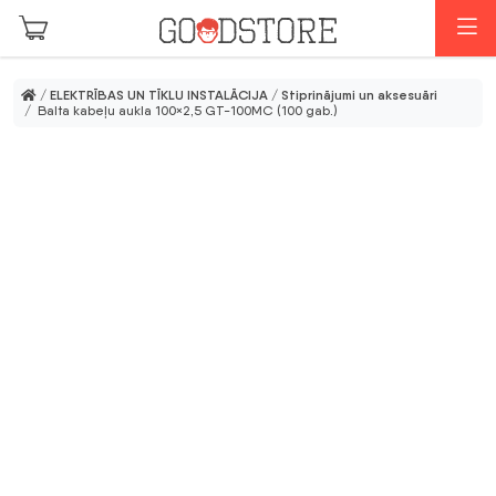
Skip to main content
I
/
ELEKTRĪBAS UN TĪKLU INSTALĀCIJA
/
Stiprinājumi un aksesuāri
/ Balta kabeļu aukla 100×2,5 GT-100MC (100 gab.)