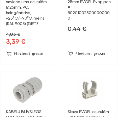
savienojums caurulēm,
25mm EVOEL Evopipes
Ø25mm, PC,
#
halogēnbrīvs,
80201002500000000
-25°C/+90°C, melns
0
(RAL 9005) (DIETZ
0,44
€
4,03
€
3,39
€
Sākotnējā
Pašreizējā
cena
cena
bija:
ir:
Pievienot grozam
Pievienot grozam
4,03 €.
3,39 €.
KABEĻU BLĪVSLĒGS
Skava EVOEL caurulēm