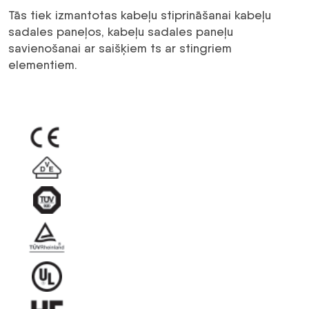
gab.)
Tās tiek izmantotas kabeļu stiprināšanai kabeļu
daudzums
sadales paneļos, kabeļu sadales paneļu
savienošanai ar saišķiem ts ar stingriem
elementiem.