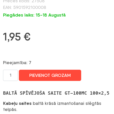
Preces kods: 27506
EAN: 5901592100008
Piegādes laiks: 15-18 Augustā
1,95
€
Pieejamība: 7
Balta
PIEVIENOT GROZAM
kabeļu
aukla
100x2,5
BALTĀ SPĪVĒJOŠA SAITE GT-100MC 100×2,5
GT-
100MC
Kabeļu saites
baltā krāsā izmantošanai slēgtās
(100
telpās.