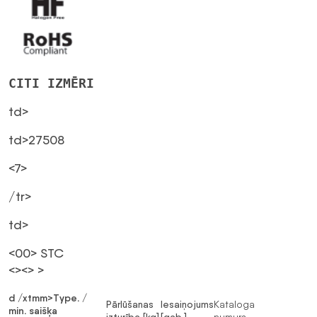
CITI IZMĒRI
td>
td>27508
<7>
/tr>
td>
<00> STC
<><> >
d /xtmm>Type. /
Pārlūšanas
Iesaiņojums
Kataloga
min. saišķa