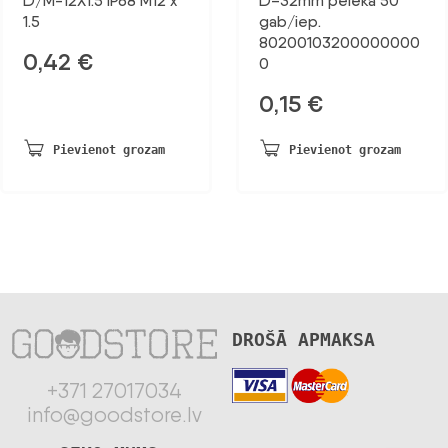
D/M-12X1.5 IP68 M12 x
D=32mm pelēka 50
1.5
gab/iep.
80200103200000000
0,42
€
0
0,15
€
Pievienot grozam
Pievienot grozam
DROŠĀ APMAKSA
+371 27017034
info@goodstore.lv