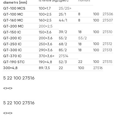
izturība [kg]
[gab.]
numurs
diametrs [mm]
GT-100 MCS
100×1,7
25/25>
GT-100 MC
8
100
27506
100×2,5
25/1
GT-160 MC
160×2,5
44/1
8
100
27507
GT-200 MC
200×2,5
GT-150 IC
39/2
18
100
27510
150×3,6
GT-200 IC
200×3,6
55/2
55/2
GT-250 IC
100
27512
250×3,6
68/2
18
GT-300 IC
290×3,6
85/2
18
100
27513
GT-370 IC
370×3,6>
27514
GT-190 STC
22
100
27515
190×4,8
52/3
300×4,8
89/3,5
22
100
27516
5 22 100 27516
<><>
5 22 100 27516
<><>