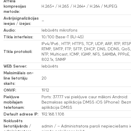
Attēla
kompresijas
H.265+ / H.265 / H.264+ / H.264 / MJPEG
metode:
Avārijsignalizācijas
–
ieejas / izejas:
Audio:
Iebūvēts mikrofons
Tīkla interfeiss:
10/100 Base-T (RJ-45)
IPv4/IPv6 , HTTP, HTTPS, TCP, UDP, ARP, RTP, RTSP
RTMP, SMTP, FTP, SFTP, DHCP, DNS, DDNS, QoS,
Tīkla protokoli:
NTP, Multicast, ICMP, IGMP, NFS, SAMBA, PPPoE, 
802.1x, SNMP
WEB Server:
Iebūvēts
Maksimālais on-
line lietotāju
20
skaits:
ONVIF:
19.12
Piekļuve
Ports: 37777 vai piekļuve caur mākoni Android:
mobilajam
Bezmaksas aplikācija DMSS iOS (iPhone): Bez
telefonam:
aplikācija DMSS
Default adrese IP:
192.168.1.108
Noklusēts
lietotājvārds /
admin / – Administratora paroli nepieciešams ie