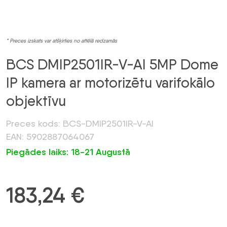
* Preces izskats var atšķirties no attēlā redzamās
BCS DMIP2501IR-V-AI 5MP Dome
IP kamera ar motorizētu varifokālo
objektīvu
Preces kods: BCS-DMIP2501IR-V-AI
EAN: 5902887064067
Piegādes laiks: 18-21 Augustā
183,24
€