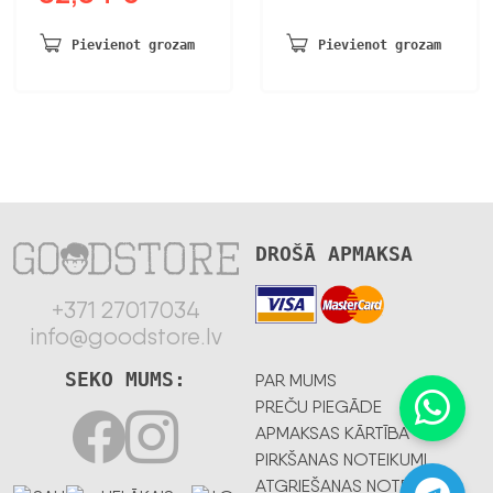
cena
cena
bija:
ir:
bija:
ir:
413,82 €.
215,19 €.
Pievienot grozam
Pievienot grozam
100,67 €.
52,34 €.
DROŠĀ APMAKSA
+371 27017034
info@goodstore.lv
SEKO MUMS:
PAR MUMS
PREČU PIEGĀDE
APMAKSAS KĀRTĪBA
PIRKŠANAS NOTEIKUMI
ATGRIEŠANAS NOTEIKUMI