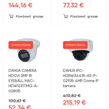
144,16
€
77,32
€
Sākotnējā
Pašreizējā
Sākotnējā
Pašreizējā
cena
cena
cena
cena
bija:
ir:
bija:
ir:
Pievienot grozam
Pievienot grozam
246,91 €.
144,16 €.
148,68 €.
77,32 €.
IZPĀRDOŠANA
IZPĀRDOŠANA
DAHUA CAMERA
DAHUA IPC-
HDCVI 2MP IR
HDBW3441R-AS-P-
EYEBALL/HAC-
0210B 4MP Dome IP
HDW1231TMQ-A-
kamera
0280B
413,82
€
100,67
€
215,19
€
Sākotnējā
Pašreizējā
52,34
€
Sākotnējā
Pašreizējā
cena
cena