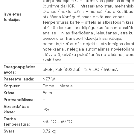
kompensācija HLC – Intensīvas gaismas kompe
(punktveida) ICR – infrasarkano staru mehāniskai
Dienas / nakts režīms – manuāli/auto Kustības
Izvēlētās
atklāšana Konfigurējamas privātuma zonas
funkcijas:
Temperatūras karte – attēlā ar atbilstošām krā
atzīmēti laukumi ar atšķirīgu kustības intensitāti
analizė : līnijas šķēršošana , ielaušanās , ātra k
personu un transportlīdzekļu klasifikācija,
pamests/iztrūkstošs objekts , aizdomīgas darb
noteikšana , nelegāla automašīnas novietošan
stāvvietā, cilvēku pulcēšanās noteikšana , per
skaitīšana
Energoapgādes
ePoE , PoE (802.3af) , 12 V DC / 640 mA
avots:
Patērētā jauda:
≤ 7.7 W
Korpuss:
Dome – Metāla
Krāsa:
Balts
Pretvandālisma:
–
Aizsardzības
IP67
klase:
Darba
-30 °C … 60 °C
temperatūra:
Svars:
0.72 kg