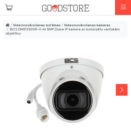
Skip to main content
I
/
Videonovērošanas sistēmas
/
Videonovērošanas kameras
/ BCS DMIP2501IR-V-AI 5MP Dome IP kamera ar motorizētu varifokālo
objektīvu