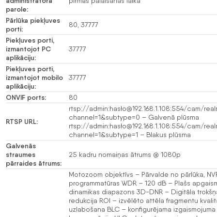
administratora
pirmās palaišanas laikā
parole:
Pārlūka piekļuves
80, 37777
porti:
Piekļuves porti,
izmantojot PC
37777
aplikāciju:
Piekļuves porti,
izmantojot mobilo
37777
aplikāciju:
ONVIF ports:
80
rtsp://admin:hasło@192.168.1.108:554/cam/real
channel=1&subtype=0 – Galvenā plūsma
RTSP URL:
rtsp://admin:hasło@192.168.1.108:554/cam/real
channel=1&subtype=1 – Blakus plūsma
Galvenās
straumes
25 kadru nomaiņas ātrums @ 1080p
pārraides ātrums:
Motozoom objektīvs – Pārvalde no pārlūka, NVR
programmatūras WDR – 120 dB – Plašs apgais
dinamikas diapazons 3D-DNR – Digitāla trokšņ
redukcija ROI – izvēlēto attēla fragmentu kvali
uzlabošana BLC – konfigurējama izgaismojuma