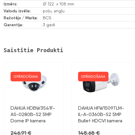
Izmērs:
Ø 122 x 108 mm
Valodu izvēle:
poļu, angļu
Ražotājs / Marka:
BCS
Garantija:
3 gadi
Saistītie Produkti
IZPĀRDOŠANA
IZPĀRDOŠANA
DAHUA HDBW3541F-
DAHUA HFW1509TLM-
AS-0280B-S2 5MP
IL-A-0360B-S2 5MP
Dome IP kamera
Bullet HDCVI kamera
246,91
€
148,68
€