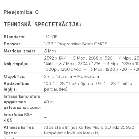
Pieejamība: 0
TEHNISKĀ SPECIFIKĀCIJA:
Standarts:
TCP/IP
Sensors:
1/2.7 ” Progressive Scan CMOS
Matricas izmērs:
5 Mpx
2592 x 1944 – 5 Mpx , 2688 x 1520 – 4 Mpx , 2
Izšķirtspēja:
1440 – 3.7 Mpx , 2304 x 1296 – 3 Mpx , 1920 x 
1080p , 1280 x 960 – 1.3 Mpx , 1280 x 720 – 7
Objektīvs:
2.7 … 13.5 mm – Motozoom
Redzamības
100 ° … 28 ° (ražotāja dati) 94 ° … 28 ° (mūsu
leņķis:
pārbaudes)
Infrasarkano staru
apgaismes
40 m
uztveršanas zona:
Interfeiss RS-
–
485:
Atmiņas kartes
Atbalsta atmiņas kartes Micro SD līdz 256GB
ligzda:
(iespējams lokālais ieraksts)