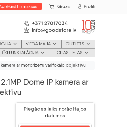
Aprēķināt izmaksas
Grozs
Profili
+371 27017034
info@goodstore.lv
RĢIJA
VIEDĀ MĀJA
OUTLETS
 TĪKLU INSTALĀCIJA
CITAS LIETAS
amera ar motorizētu varifokālo objektīvu
2.1MP Dome IP kamera ar
jektīvu
Piegādes laiks norādītajos
datumos