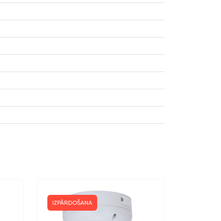
IZPĀRDOŠANA