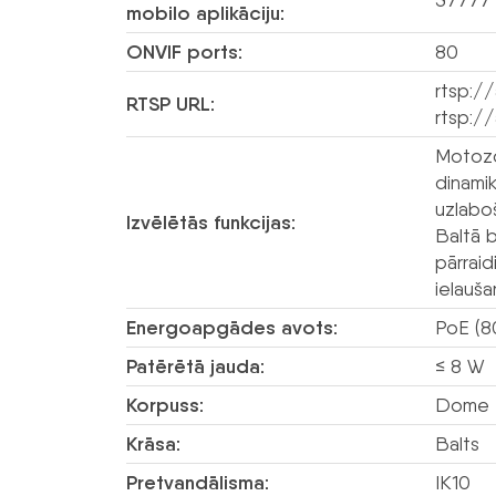
mobilo aplikāciju:
ONVIF ports:
80
rtsp:/
RTSP URL:
rtsp:/
Motozo
dinami
uzlabo
Izvēlētās funkcijas:
Baltā b
pārraid
ielauša
Energoapgādes avots:
PoE (8
Patērētā jauda:
≤ 8 W
Korpuss:
Dome 
Krāsa:
Balts
Pretvandālisma:
IK10