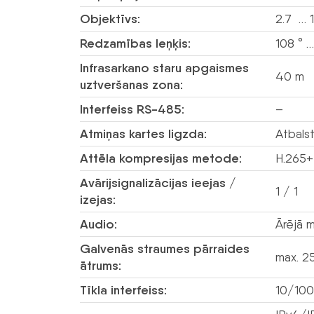
Objektīvs:
2.7 … 
Redzamības leņķis:
108 ° …
Infrasarkano staru apgaismes
40 m
uztveršanas zona:
Interfeiss RS-485:
–
Atmiņas kartes ligzda:
Atbalst
Attēla kompresijas metode:
H.265+
Avārijsignalizācijas ieejas /
1 / 1
izejas:
Audio:
Ārējā m
Galvenās straumes pārraides
max. 2
ātrums:
Tīkla interfeiss:
10/100