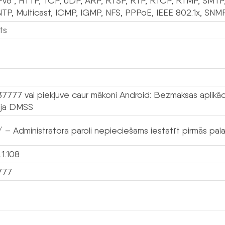
Pv6 , HTTP, TCP, UDP, ARP, RTSP, RTP, RTCP, RTMP, SMT
NTP, Multicast, ICMP, IGMP, NFS, PPPoE, IEEE 802.1x, SNM
ts
 37777 vai piekļuve caur mākoni Android: Bezmaksas aplik
cija DMSS
 – Administratora paroli nepieciešams iestatīt pirmās palai
.1.108
777