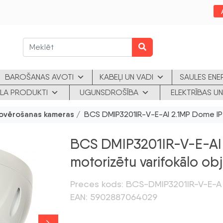
BAROŠANAS AVOTI
KABEĻI UN VADI
SAULES ENE
KLA PRODUKTI
UGUNSDROŠĪBA
ELEKTRĪBAS UN
ovērošanas kameras
/ BCS DMIP3201IR-V-E-AI 2.1MP Dome IP k
BCS DMIP3201IR-V-E-AI 
motorizētu varifokālo ob
Preces kods: BCS-DMIP3201IR-V-E-A
EAN: 5902887064029