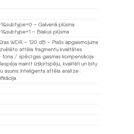
l=1&subtype=0 – Galvenā plūsma
=1&subtype=1 – Blakus plūsma
tūras WDR – 120 dB – Plašs apgaismojuma
zvēlēto attēla fragmentu kvalitātes
 – fona / spēcīgas gaismas kompensācija
pēja mainīt izšķirtspēju, kvalitāti un bitu
u asums Inteliģenta attēla analīze :
fikācija