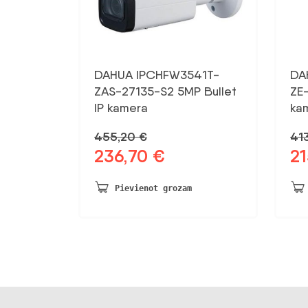
DAHUA IPCHFW3541T-
DA
ZAS-27135-S2 5MP Bullet
ZE
IP kamera
ka
455,20
€
41
236,70
€
21
Sākotnējā
Pašreizējā
Sāk
cena
cena
ce
bija:
ir:
bij
Pievienot grozam
455,20 €.
236,70 €.
413