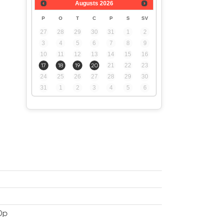
Augusts
2026
P
O
T
C
P
S
SV
27
28
29
30
31
1
2
3
4
5
6
7
8
9
10
11
12
13
14
15
16
17
18
19
20
21
22
23
24
25
26
27
28
29
30
31
1
2
3
4
5
6
0p