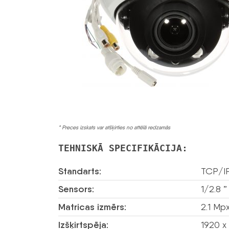
* Preces izskats var atšķirties no attēlā redzamās
TEHNISKĀ SPECIFIKĀCIJA:
Standarts:
TCP/I
Sensors:
1/2.8 
Matricas izmērs:
2.1 Mp
Izšķirtspēja:
1920 x