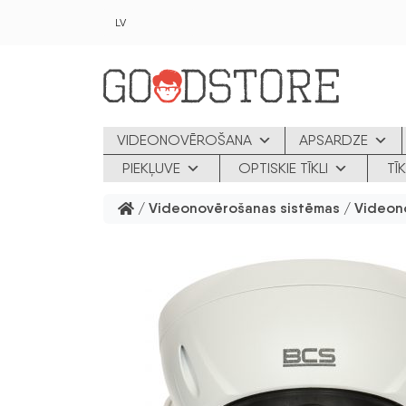
Skip to main content
LV
VIDEONOVĒROŠANA
APSARDZE
PIEKĻUVE
OPTISKIE TĪKLI
TĪ
/
Videonovērošanas sistēmas
/
Videon