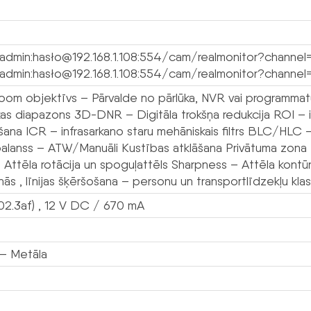
/admin:hasło@192.168.1.108:554/cam/realmonitor?channe
/admin:hasło@192.168.1.108:554/cam/realmonitor?channel
om objektīvs – Pārvalde no pārlūka, NVR vai programma
kas diapazons 3D-DNR – Digitāla trokšņa redukcija ROI – i
šana ICR – infrasarkano staru mehāniskais filtrs BLC/HLC
alanss – ATW/Manuāli Kustības atklāšana Privātuma zona Ies
i Attēla rotācija un spoguļattēls Sharpness – Attēla kontūr
nās , līnijas šķēršošana – personu un transportlīdzekļu klasi
02.3af) , 12 V DC / 670 mA
– Metāla