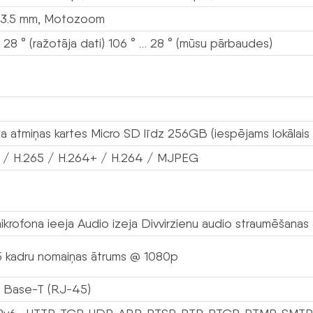
13.5 mm, Motozoom
 28 ° (ražotāja dati) 106 ° … 28 ° (mūsu pārbaudes)
a atmiņas kartes Micro SD līdz 256GB (iespējams lokālais 
 / H.265 / H.264+ / H.264 / MJPEG
ikrofona ieeja Audio izeja Divvirzienu audio straumēšanas
5 kadru nomaiņas ātrums @ 1080p
 Base-T (RJ-45)