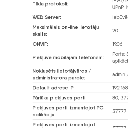
IPv4/I
Tīkla protokoli:
UPnP, 
WEB Server:
Iebūvē
Maksimālais on-line lietotāju
20
skaits:
ONVIF:
19.06
Ports:
Piekļuve mobilajam telefonam:
aplikā
Noklusēts lietotājvārds /
admin /
administratora parole:
Default adrese IP:
192.168
Pārlūka piekļuves porti:
80, 37
Piekļuves porti, izmantojot PC
37777
aplikāciju:
Piekļuves porti, izmantojot
37777