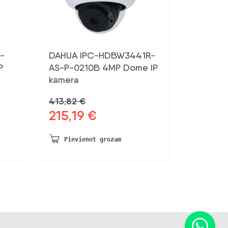
-
DAHUA IPC-HDBW3441R-
P
AS-P-0210B 4MP Dome IP
kamera
413,82
€
215,19
€
Sākotnējā
Pašreizējā
cena
cena
bija:
ir:
Pievienot grozam
413,82 €.
215,19 €.