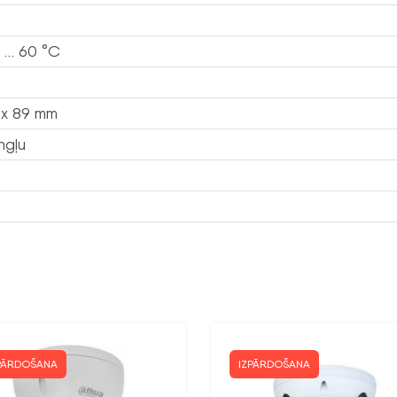
 … 60 °C
 x 89 mm
ngļu
PĀRDOŠANA
IZPĀRDOŠANA