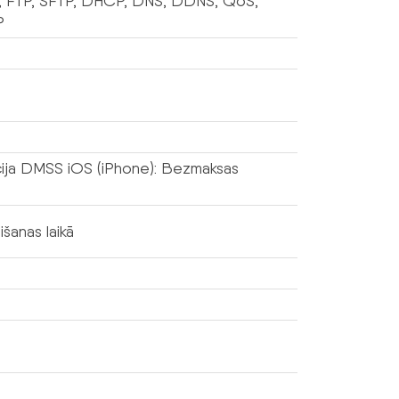
P, FTP, SFTP, DHCP, DNS, DDNS, QoS,
P
ācija DMSS iOS (iPhone): Bezmaksas
šanas laikā