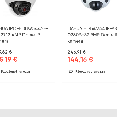
HUA IPC-HDBW5442E-
DAHUA HDBW3541F-AS
-2712 4MP Dome IP
0280B-S2 5MP Dome I
mera
kamera
3,82
€
246,91
€
5,19
€
144,16
€
otnējā
Pašreizējā
Sākotnējā
Pašreizējā
na
cena
cena
cena
a:
ir:
bija:
ir:
Pievienot grozam
Pievienot grozam
,82 €.
215,19 €.
246,91 €.
144,16 €.