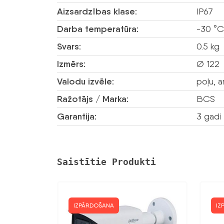
Aizsardzības klase:
IP67
Darba temperatūra:
-30 °C
Svars:
0.5 kg
Izmērs:
Ø 122
Valodu izvēle:
poļu, a
Ražotājs / Marka:
BCS
Garantija:
3 gadi
Saistītie Produkti
IZPĀRDOŠANA
IZ