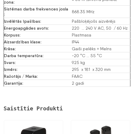
zona
:
Sistēmas darba frekvences josla
868.35 MHz
:
Izvēlētās īpašības
:
Pašbloķējošs aizvērējs
Energoapgādes avots
:
220 … 240 V
AC
, 50 / 60 Hz
Korpuss
:
Plastmasa
Aizsardzības klase
:
IP44
Krāsa
:
Gaiši pelēks + Melns
Darba temperatūra
:
-20 °C … 55 °C
Svars
:
9.25 kg
Izmērs
:
295 x 181 x 320 mm
Ražotājs / Marka
:
FAAC
Garantija
:
2 gadi
Saistītie Produkti