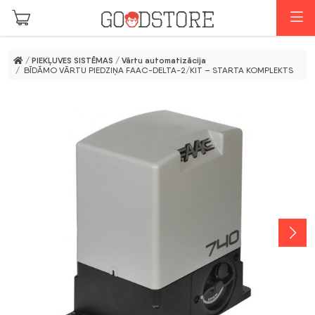
Skip to main content
I
/
PIEKĻUVES SISTĒMAS
/
Vārtu automatizācija
/ BĪDĀMO VĀRTU PIEDZIŅA FAAC-DELTA-2/KIT – STARTA KOMPLEKTS