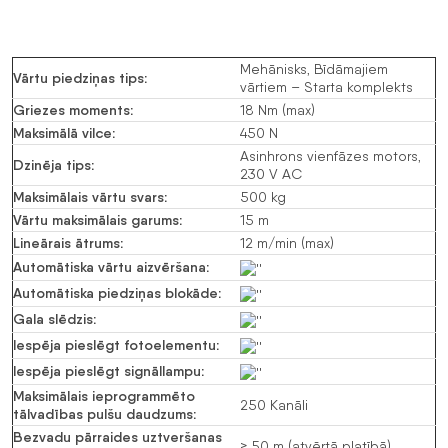
Mehānisks, Bīdāmajiem
Vārtu piedziņas tips
:
vārtiem – Starta komplekts
Griezes moments
:
18 Nm (max)
Maksimālā vilce
:
450 N
Asinhrons vienfāzes motors,
Dzinēja tips
:
230 V
AC
Maksimālais vārtu svars
:
500 kg
Vārtu maksimālais garums
:
15 m
Lineārais ātrums
:
12 m/min (max)
Automātiska vārtu aizvēršana
:
Automātiska piedziņas blokāde
:
Gala slēdzis
:
Iespēja pieslēgt fotoelementu
:
Iespēja pieslēgt signāllampu
:
Maksimālais ieprogrammēto
250 Kanāli
tālvadības pulšu daudzums
:
Bezvadu pārraides uztveršanas
≥ 50 m (atvērtā platībā)