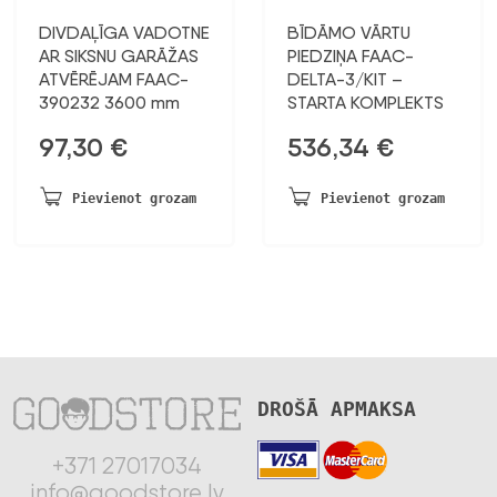
DIVDAĻĪGA VADOTNE
BĪDĀMO VĀRTU
AR SIKSNU GARĀŽAS
PIEDZIŅA FAAC-
ATVĒRĒJAM FAAC-
DELTA-3/KIT –
390232 3600 mm
STARTA KOMPLEKTS
97,30
€
536,34
€
Pievienot grozam
Pievienot grozam
DROŠĀ APMAKSA
+371 27017034
info@goodstore.lv