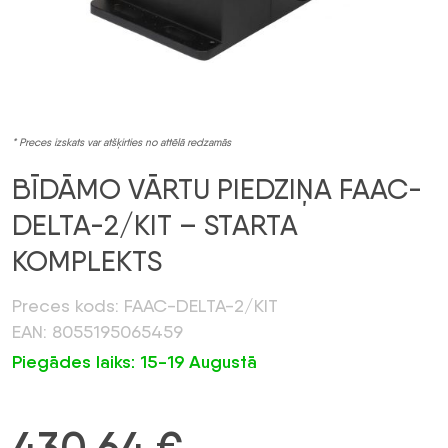
* Preces izskats var atšķirties no attēlā redzamās
BĪDĀMO VĀRTU PIEDZIŅA FAAC-
DELTA-2/KIT – STARTA
KOMPLEKTS
Preces kods: FAAC-DELTA-2/KIT
EAN: 8055195065459
Piegādes laiks: 15-19 Augustā
430,64
€