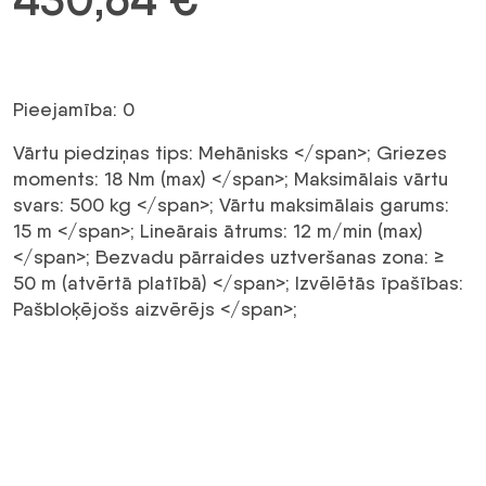
Pieejamība: 0
Vārtu piedziņas tips:
Mehānisks
</span>;
Griezes
moments:
18 Nm (max)
</span>;
Maksimālais vārtu
svars:
500 kg
</span>;
Vārtu maksimālais garums:
15 m
</span>;
Lineārais ātrums:
12 m/min (max)
</span>;
Bezvadu pārraides uztveršanas zona:
≥
50 m (atvērtā platībā)
</span>;
Izvēlētās īpašības:
Pašbloķējošs aizvērējs
</span>;