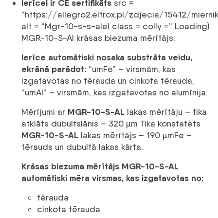
Ierīcei ir CE sertifikāts
src =
“https://allegro2.eltrox.pl/zdjecia/15412/miern
alt = “Mgr-10-s-s-alel class = colly =” Loading)
MGR-10-S-Al krāsas biezuma mērītājs:
Ierīce automātiski nosaka substrāta veidu,
ekrānā parādot:
“umFe” – virsmām, kas
izgatavotas no tērauda un cinkota tērauda, ​​
”umAl” – virsmām, kas izgatavotas no alumīnija.
MGR-10-S-AL
Mērījumi ar
lakas mērītāju –
tika
atklāts dubultslānis – 320 µm Tika konstatēts
MGR-10-S-AL
lakas mērītājs – 190 µmFe –
tērauds un dubultā lakas kārta.
Krāsas biezuma mērītājs MGR-10-S-AL
automātiski mēra virsmas, kas izgatavotas no:
tērauda
cinkota tērauda