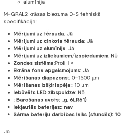
alumīnija
M-GRAL2 krāsas biezuma 0-S tehniskā
specifikācija:
Mērījumi uz tērauda
: Jā
Mērījumi uz cinkota tērauda
: Jā
Mērījumi uz alumīnija
: Jā
Mērījumi uz izliekumiem/izspiedumiem
: Nē
Zondes sistēma:
Proli: li>
Ekrāna fona apgaismojums
: Jā
Mērīšanas diapazons:
: 0–1500 µm
Mērīšanas izšķirtspēja:
: 10 µm
Iebūvēts LED zibspuldze
: Nē
: Barošanas avots: ..g. 6LR61)
Iekļautās baterijas:
: nav
Sārma bateriju darbības laiks (stundās)
: 10
Jā