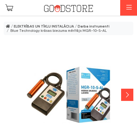
Skip to main content
I
/
ELEKTRĪBAS UN TĪKLU INSTALĀCIJA
/
Darba instrumenti
/ Blue Technology krāsas biezuma mērītājs MGR-10-S-AL