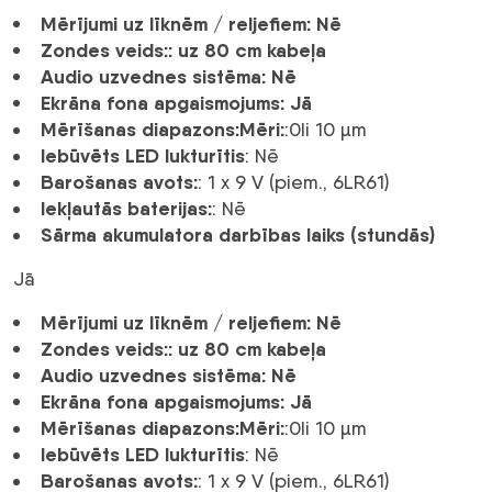
Mērījumi uz līknēm / reljefiem
: Nē
Zondes veids:
: uz 80 cm kabeļa
Audio uzvednes sistēma
: Nē
Ekrāna fona apgaismojums
: Jā
Mērīšanas diapazons:
Mēri:
:0li ​​10 µm
Iebūvēts LED lukturītis
: Nē
Barošanas avots:
: 1 x 9 V (piem., 6LR61)
Iekļautās baterijas:
: Nē
Sārma akumulatora darbības laiks (stundās)
Jā
Mērījumi uz līknēm / reljefiem
: Nē
Zondes veids:
: uz 80 cm kabeļa
Audio uzvednes sistēma
: Nē
Ekrāna fona apgaismojums
: Jā
Mērīšanas diapazons:
Mēri:
:0li ​​10 µm
Iebūvēts LED lukturītis
: Nē
Barošanas avots:
: 1 x 9 V (piem., 6LR61)