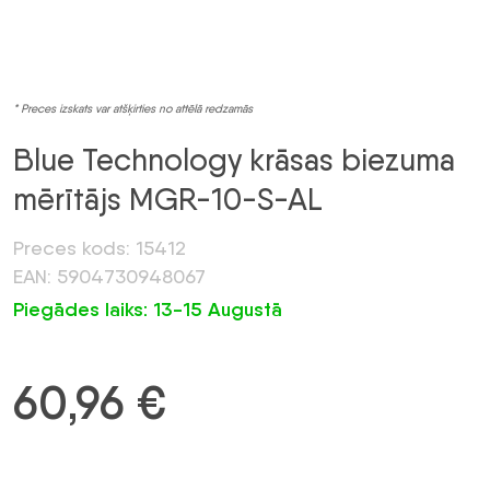
* Preces izskats var atšķirties no attēlā redzamās
Blue Technology krāsas biezuma
mērītājs MGR-10-S-AL
Preces kods: 15412
EAN: 5904730948067
Piegādes laiks: 13-15 Augustā
60,96
€