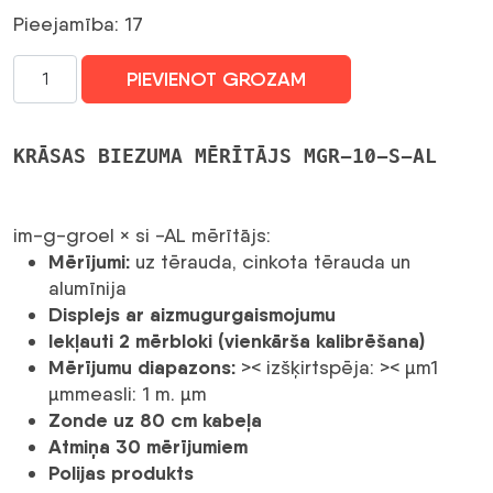
Pieejamība: 17
Blue
PIEVIENOT GROZAM
Technology
krāsas
biezuma
KRĀSAS BIEZUMA MĒRĪTĀJS MGR-10-S-AL
mērītājs
MGR-
10-
im-g-groel × si -AL mērītājs:
S-
Mērījumi:
uz tērauda, ​​cinkota tērauda un
AL
alumīnija
daudzums
Displejs ar aizmugurgaismojumu
Iekļauti 2 mērbloki (vienkārša kalibrēšana)
Mērījumu diapazons:
>< izšķirtspēja: >< µm1
µmmeasli: 1 m. µm
Zonde uz 80 cm kabeļa
Atmiņa 30 mērījumiem
Polijas produkts