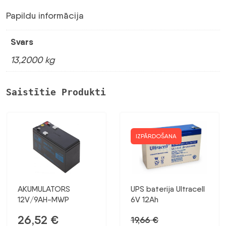
Papildu informācija
Svars
13,2000 kg
Saistītie Produkti
IZPĀRDOŠANA
AKUMULATORS
UPS baterija Ultracell
12V/9AH-MWP
6V 12Ah
26,52
€
19,66
€