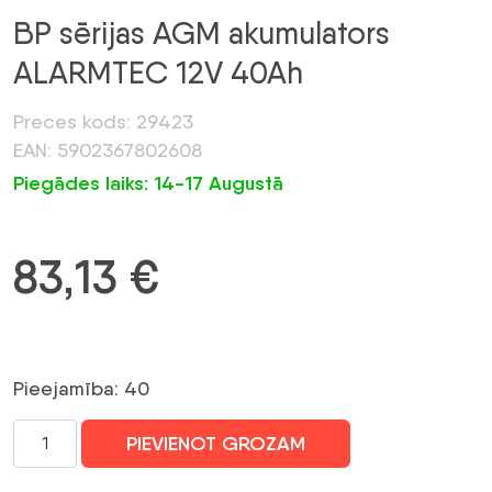
BP sērijas AGM akumulators
ALARMTEC 12V 40Ah
Preces kods: 29423
EAN: 5902367802608
Piegādes laiks: 14-17 Augustā
83,13
€
Pieejamība: 40
BP
PIEVIENOT GROZAM
sērijas
AGM