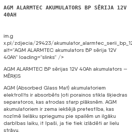
akumulators
AGM ALARMTEC AKUMULATORS BP SĒRIJA 12V
ALARMTEC
40AH
12V
40Ah
daudzums
im.g
x.pl/zdjecia/29423/akumulator_alarmtec_serii_bp_
alt=”AGM ALARMTEC akumulators BP sērija 12V
40Ah” loading=”slinks” />
AGM ALARMTEC BP sērijas 12V 40Ah akumulators —
MĒRĶIS
AGM (Absorbed Glass Mat) akumulatoriem
elektrolīts ir absorbēts ļoti porainos stikla šķiedras
separatoros, kas atrodas starp plāksnēm. AGM
akumulatoriem ir zema iekšējā pretestība, kas
nozīmē lielāku spriegumu pie spailēm un ilgāku
darbības laiku, it īpaši, ja tie tiek izlādēti ar lielu
strāvu.