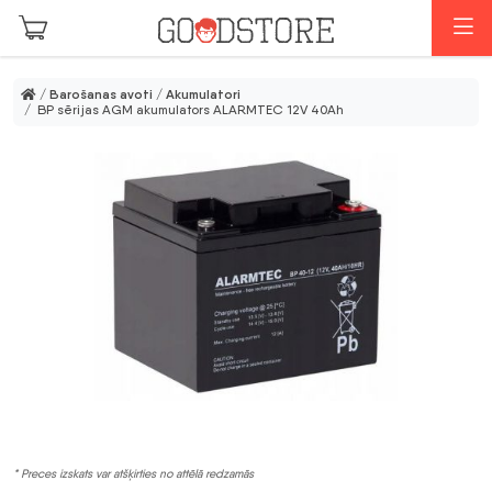
Skip to main content
I
/
Barošanas avoti
/
Akumulatori
/ BP sērijas AGM akumulators ALARMTEC 12V 40Ah
* Preces izskats var atšķirties no attēlā redzamās