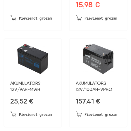
15,98
€
Sākotnējā
Pašreizējā
cena
cena
bija:
ir:
Pievienot grozam
Pievienot grozam
19,66 €.
15,98 €.
AKUMULATORS
AKUMULATORS
12V/9AH-MWH
12V/100AH-VPRO
25,52
€
157,41
€
Pievienot grozam
Pievienot grozam