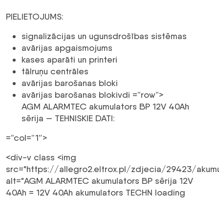
PIELIETOJUMS:
signalizācijas un ugunsdrošības sistēmas
avārijas apgaismojums
kases aparāti un printeri
tālruņu centrāles
avārijas barošanas bloki
avārijas barošanas bloki
vdi =”row”>
AGM ALARMTEC akumulators BP 12V 40Ah
sērija — TEHNISKIE DATI:
=”col=”1″>
<div-v class <img
src="https://allegro2.eltrox.pl/zdjecia/29423/aku
alt="AGM ALARMTEC akumulators BP sērija 12V
40Ah = 12V 40Ah akumulators TECHN loading