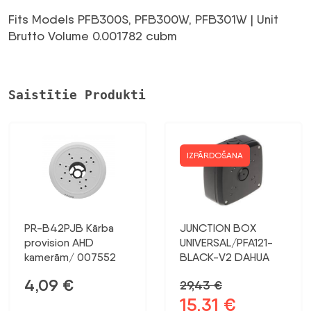
29,43 €.
14,12 €.
Fits Models PFB300S, PFB300W, PFB301W | Unit
Brutto Volume 0.001782 cubm
Saistītie Produkti
IZPĀRDOŠANA
PR-B42PJB Kārba
JUNCTION BOX
provision AHD
UNIVERSAL/PFA121-
kamerām/ 007552
BLACK-V2 DAHUA
4,09
€
29,43
€
15,31
€
Sākotnējā
Pašreizējā