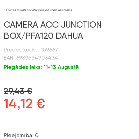
* Preces izskats var atšķirties no attēlā redzamās
CAMERA ACC JUNCTION
BOX/PFA120 DAHUA
Preces kods: 1159667
EAN: 6939554903434
Piegādes laiks: 11-13 Augustā
29,43
€
Sākotnējā
14,12
€
Pašreizējā
cena
cena
bija:
ir:
Pieejamība: 0