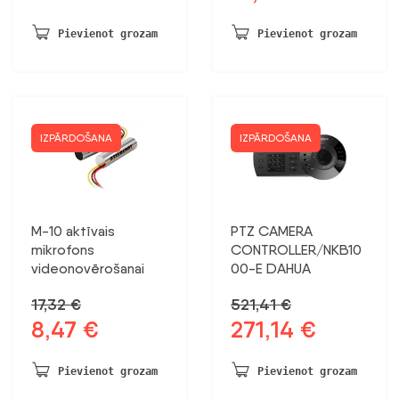
cena
cena
bija:
ir:
Pievienot grozam
Pievienot grozam
29,43 €.
15,31 €.
IZPĀRDOŠANA
IZPĀRDOŠANA
M-10 aktīvais
PTZ CAMERA
mikrofons
CONTROLLER/NKB10
videonovērošanai
00-E DAHUA
17,32
€
521,41
€
8,47
€
271,14
€
Sākotnējā
Pašreizējā
Sākotnējā
Pašreizējā
cena
cena
cena
cena
bija:
ir:
bija:
ir:
Pievienot grozam
Pievienot grozam
17,32 €.
8,47 €.
521,41 €.
271,14 €.