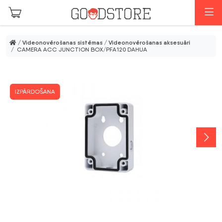
Skip to main content
I
/
Videonovērošanas sistēmas
/
Videonovērošanas aksesuāri
/ CAMERA ACC JUNCTION BOX/PFA120 DAHUA
IZPĀRDOŠANA