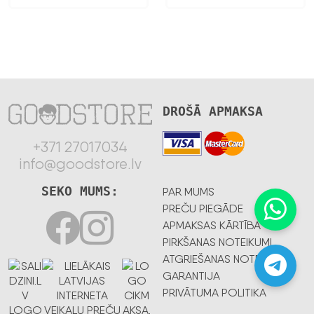
DROŠĀ APMAKSA
+371 27017034
info@goodstore.lv
SEKO MUMS:
PAR MUMS
PREČU PIEGĀDE
APMAKSAS KĀRTĪBA
PIRKŠANAS NOTEIKUMI
ATGRIEŠANAS NOTEIKUMI
GARANTIJA
PRIVĀTUMA POLITIKA