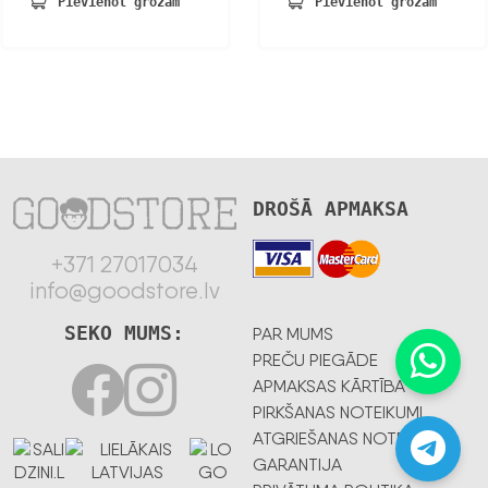
Pievienot grozam
Pievienot grozam
DROŠĀ APMAKSA
+371 27017034
info@goodstore.lv
SEKO MUMS:
PAR MUMS
PREČU PIEGĀDE
APMAKSAS KĀRTĪBA
PIRKŠANAS NOTEIKUMI
ATGRIEŠANAS NOTEIKUMI
GARANTIJA