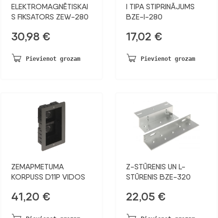
ELEKTROMAGNĒTISKAI
I TIPA STIPRINĀJUMS
S FIKSATORS ZEW-280
BZE-I-280
30,98
€
17,02
€
Pievienot grozam
Pievienot grozam
ZEMAPMETUMA
Z-STŪRENIS UN L-
KORPUSS D11P VIDOS
STŪRENIS BZE-320
41,20
€
22,05
€