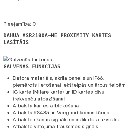
Pieejamība: 0
DAHUA ASR2100A-ME PROXIMITY KARTES
LASĪTĀJS
GALVENĀS FUNKCIJAS
Datora materiāls, akrila panelis un IP66,
piemērots lietošanai iekštelpās un ārpus telpām
IC karte (Mifare karte) un ID kartes divu
frekvenču atpazīšana!
Atbalsta kartes atbloķēšana
Atbalsts RS485 un Wiegand komunikācijai
Atbalsta skaņas signāls un indikatora uzvedne
Atbalsta viltojuma trauksmes signāls ·