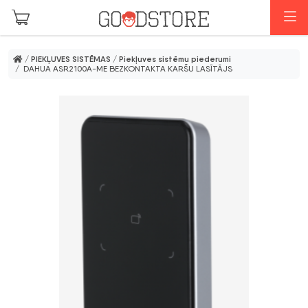
Skip to main content
I
/
PIEKĻUVES SISTĒMAS
/
Piekļuves sistēmu piederumi
/ DAHUA ASR2100A-ME BEZKONTAKTA KARŠU LASĪTĀJS