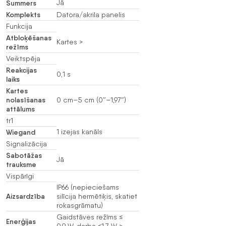
Summers
Jā
Komplekts
Datora/akrila panelis
Funkcija
Atbloķēšanas
Kartes >
režīms
Veiktspēja
Reakcijas
0,1 s
laiks
Kartes
nolasīšanas
0 cm–5 cm (0″–1,97″)
attālums
tr1
Wiegand
1 izejas kanāls
Signalizācija
Sabotāžas
Jā
trauksme
Vispārīgi
IP66 (nepieciešams
Aizsardzība
silīcija hermētiķis, skatiet
rokasgrāmatu)
Gaidstāves režīms ≤
Enerģijas
0,9 W, darba ≤1,7 W >