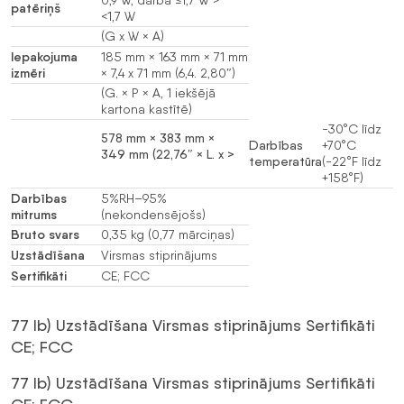
patēriņš
<1,7 W
(G x W × A)
Iepakojuma
185 mm × 163 mm × 71 mm
izmēri
× 7,4 x 71 mm (6,4. 2,80″)
(G. × P × A, 1 iekšējā
kartona kastītē)
-30°C līdz
578 mm × 383 mm ×
Darbības
+70°C
349 mm (22,76″ × L. x >
temperatūra
(-22°F līdz
+158°F)
Darbības
5%RH–95%
mitrums
(nekondensējošs)
Bruto svars
0,35 kg (0,77 mārciņas)
Uzstādīšana
Virsmas stiprinājums
Sertifikāti
CE; FCC
77 lb) Uzstādīšana Virsmas stiprinājums Sertifikāti
CE; FCC
77 lb) Uzstādīšana Virsmas stiprinājums Sertifikāti