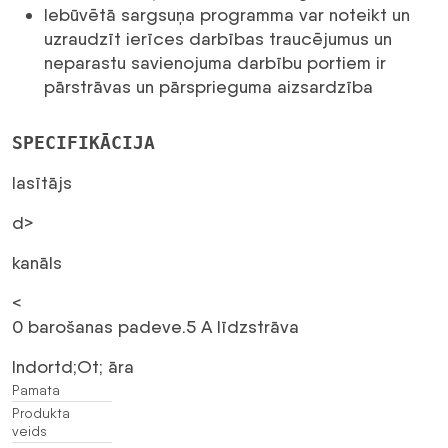
Iebūvētā sargsuņa programma var noteikt un
uzraudzīt ierīces darbības traucējumus un
neparastu savienojuma darbību portiem ir
pārstrāvas un pārsprieguma aizsardzība
SPECIFIKĀCIJA
lasītājs
d>
kanāls
<
0 barošanas padeve.5 A līdzstrāva
Indortd;Ot; āra
Pamata
Produkta
veids