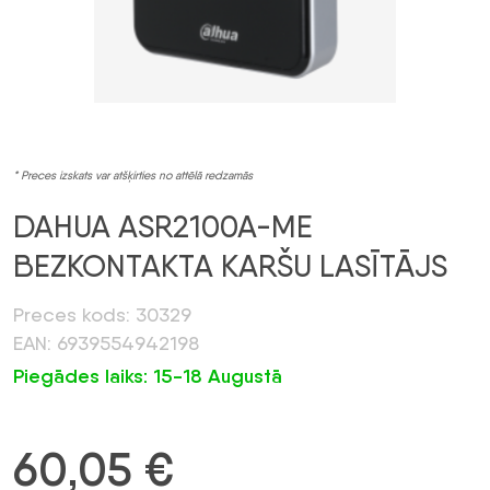
* Preces izskats var atšķirties no attēlā redzamās
DAHUA ASR2100A-ME
BEZKONTAKTA KARŠU LASĪTĀJS
Preces kods: 30329
EAN: 6939554942198
Piegādes laiks: 15-18 Augustā
60,05
€