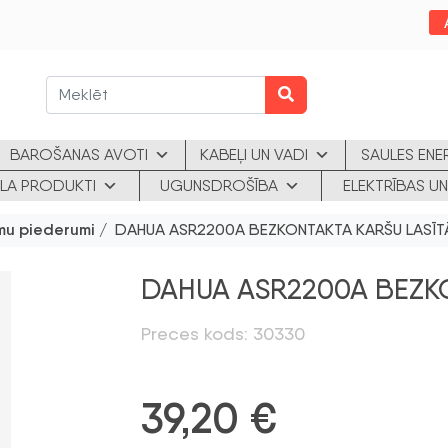
BAROŠANAS AVOTI
KABEĻI UN VADI
SAULES ENE
KLA PRODUKTI
UGUNSDROŠĪBA
ELEKTRĪBAS UN
ēmu piederumi
/ DAHUA ASR2200A BEZKONTAKTA KARŠU LASĪT
DAHUA ASR2200A BEZK
Preces kods: 30330
39,20
€