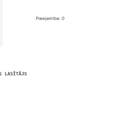
Pieejamība: 0
S LASĪTĀJS