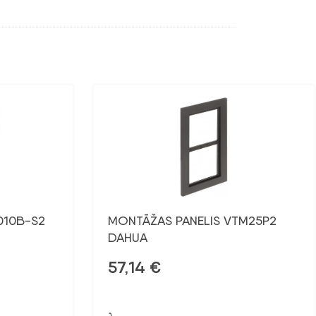
010B-S2
MONTĀŽAS PANELIS VTM25P2
DAHUA
57,14
€