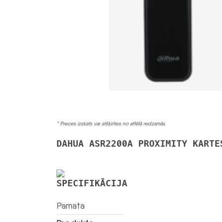
* Preces izskats var atšķirties no attēlā redzamās
DAHUA ASR2200A PROXIMITY KARTE
SPECIFIKĀCIJA
Pamata