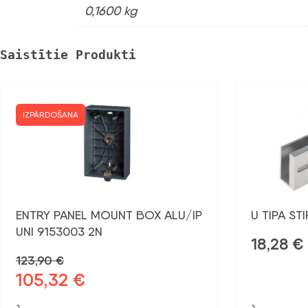
0,1600 kg
Saistītie Produkti
IZPĀRDOŠANA
ENTRY PANEL MOUNT BOX ALU/IP
U TIPA ST
UNI 9153003 2N
18,28
€
123,90
€
105,32
€
Sākotnējā
Pašreizējā
cena
cena