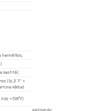
a hermētiķis,
)
na kastītē)
m (16,3 7″ ×
kartona kārba)
līdz +158°F)
iekštelpās;