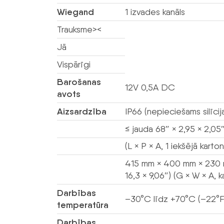
Wiegand
1 izvades kanāls
Trauksme><
Jā
Vispārīgi
Barošanas
12V 0,5A DC
avots
Aizsardzība
IP66 (nepieciešams silīcij
≤ jauda 68″ × 2,95 × 2,05″
(L × P × A, 1 iekšējā karto
415 mm × 400 mm × 230 m
16,3 × 9,06″) (G × W × A, 
Darbības
–30°C līdz +70°C (–22°F 
temperatūra
Darbības