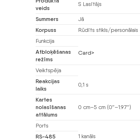
Produkta
S Lasītājs
veids
Summers
Jā
Korpuss
Rūdīts stikls/personālais
Funkcija
Atbloķēšanas
Card>
režīms
Veiktspēja
Reakcijas
0,1 s
laiks
Kartes
nolasīšanas
0 cm–5 cm (0″–1.97″)
attālums
Ports
1 kanāls
RS-485