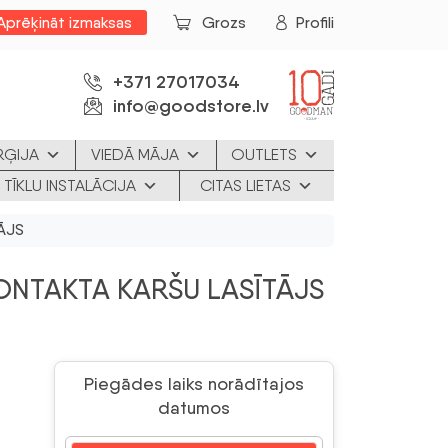
Aprēķināt izmaksas
Grozs
Profili
+371 27017034
info@goodstore.lv
RĢIJA
VIEDĀ MĀJA
OUTLETS
 TĪKLU INSTALĀCIJA
CITAS LIETAS
ĀJS
ONTAKTA KARŠU LASĪTĀJS
Piegādes laiks norādītajos
datumos