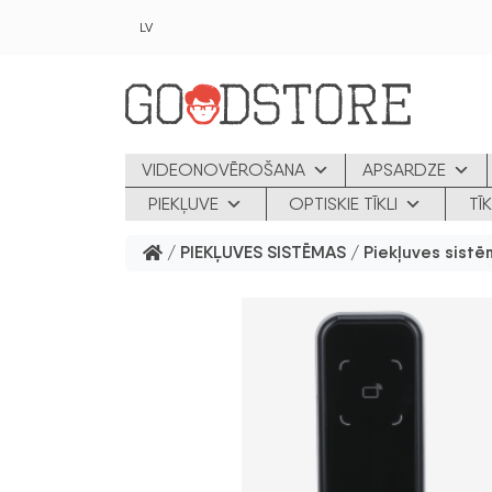
Skip to main content
LV
VIDEONOVĒROŠANA
APSARDZE
PIEKĻUVE
OPTISKIE TĪKLI
TĪ
/
PIEKĻUVES SISTĒMAS
/
Piekļuves sist