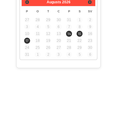
Augusts
2026
P
O
T
C
P
S
SV
27
28
29
30
31
1
2
3
4
5
6
7
8
9
10
11
12
13
14
15
16
17
18
19
20
21
22
23
24
25
26
27
28
29
30
31
1
2
3
4
5
6