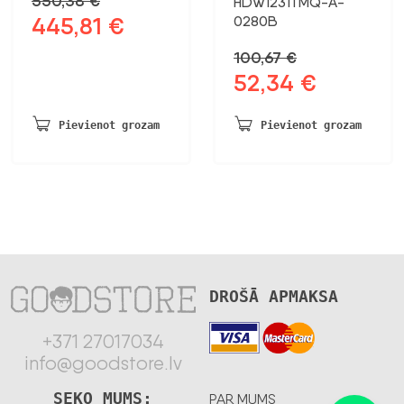
550,38
€
HDW1231TMQ-A-
445,81
€
0280B
Sākotnējā
Pašreizējā
cena
cena
100,67
€
bija:
ir:
52,34
€
Sākotnējā
Pašreizējā
550,38 €.
445,81 €.
cena
cena
bija:
ir:
Pievienot grozam
Pievienot grozam
100,67 €.
52,34 €.
DROŠĀ APMAKSA
+371 27017034
info@goodstore.lv
SEKO MUMS:
PAR MUMS