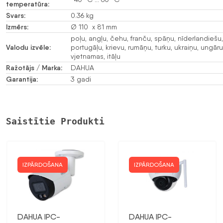
temperatūra:
Svars:
0.36 kg
Izmērs:
Ø 110 x 81 mm
poļu, angļu, čehu, franču, spāņu, nīderlandiešu
Valodu izvēle:
portugāļu, krievu, rumāņu, turku, ukraiņu, ungāru
vjetnamas, itāļu
Ražotājs / Marka:
DAHUA
Garantija:
3 gadi
Saistītie Produkti
IZPĀRDOŠANA
IZPĀRDOŠANA
DAHUA IPC-
DAHUA IPC-