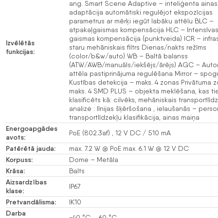
ang. Smart Scene Adaptive – inteliģenta ainas
adaptācija automātiski regulējot ekspozīcijas
parametrus ar mērķi iegūt labāku attēlu BLC –
atpakaļgaismas kompensācija HLC – Intensīva
gaismas kompensācija (punktveida) ICR – infra
Izvēlētās
staru mehāniskais filtrs Dienas/nakts režīms
funkcijas:
(color/b&w/auto) WB – Baltā balanss
(ATW/AWB/manuāls/iekšējs/ārējs) AGC – Auto
attēla pastiprinājuma regulēšana Mirror – spogu
Kustības detekcija – maks. 4 zonas Privātuma 
maks. 4 SMD PLUS – objekta meklēšana, kas ti
klasificēts kā: cilvēks, mehāniskais transportlīdz
analizė : līnijas šķēršošana , ielaušanās – pers
transportlīdzekļu klasifikācija, ainas maiņa
Energoapgādes
PoE (802.3af) , 12 V DC / 510 mA
avots:
Patērētā jauda:
max. 7.2 W @ PoE max. 6.1 W @ 12 V DC
Korpuss:
Dome – Metāla
Krāsa:
Balts
Aizsardzības
IP67
klase:
Pretvandālisma:
IK10
Darba
-40 °C … 60 °C