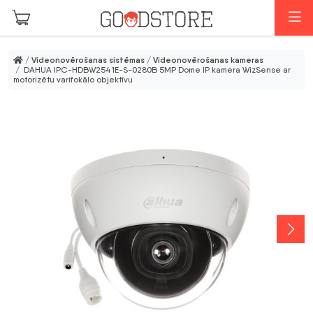
Skip to main content
I
/
Videonovērošanas sistēmas
/
Videonovērošanas kameras
/ DAHUA IPC-HDBW2541E-S-0280B 5MP Dome IP kamera WizSense ar
motorizētu varifokālo objektīvu