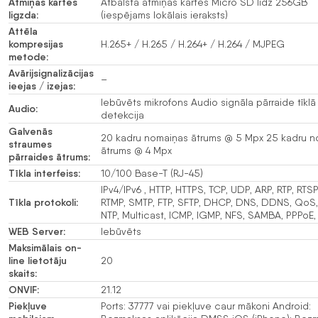
Atmiņas kartes
Atbalsta atmiņas kartes Micro SD līdz 256GB
ligzda:
(iespējams lokālais ieraksts)
Attēla
kompresijas
H.265+ / H.265 / H.264+ / H.264 / MJPEG
metode:
Avārijsignalizācijas
–
ieejas / izejas:
Iebūvēts mikrofons Audio signāla pārraide tīkl
Audio:
detekcija
Galvenās
20 kadru nomaiņas ātrums @ 5 Mpx 25 kadru 
straumes
ātrums @ 4 Mpx
pārraides ātrums:
Tīkla interfeiss:
10/100 Base-T (RJ-45)
IPv4/IPv6 , HTTP, HTTPS, TCP, UDP, ARP, RTP, RTSP
Tīkla protokoli:
RTMP, SMTP, FTP, SFTP, DHCP, DNS, DDNS, QoS,
NTP, Multicast, ICMP, IGMP, NFS, SAMBA, PPPoE
WEB Server:
Iebūvēts
Maksimālais on-
line lietotāju
20
skaits:
ONVIF:
21.12
Piekļuve
Ports: 37777 vai piekļuve caur mākoni Android: