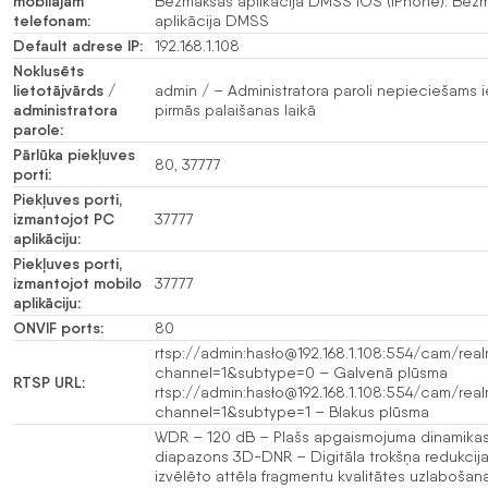
mobilajam
Bezmaksas aplikācija DMSS iOS (iPhone): Bez
telefonam:
aplikācija DMSS
Default adrese IP:
192.168.1.108
Noklusēts
lietotājvārds /
admin / – Administratora paroli nepieciešams ie
administratora
pirmās palaišanas laikā
parole:
Pārlūka piekļuves
80, 37777
porti:
Piekļuves porti,
izmantojot PC
37777
aplikāciju:
Piekļuves porti,
izmantojot mobilo
37777
aplikāciju:
ONVIF ports:
80
rtsp://admin:hasło@192.168.1.108:554/cam/real
channel=1&subtype=0 – Galvenā plūsma
RTSP URL:
rtsp://admin:hasło@192.168.1.108:554/cam/real
channel=1&subtype=1 – Blakus plūsma
WDR – 120 dB – Plašs apgaismojuma dinamika
diapazons 3D-DNR – Digitāla trokšņa redukcij
izvēlēto attēla fragmentu kvalitātes uzlaboša