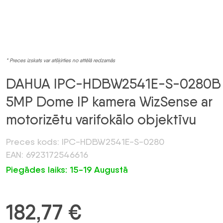
* Preces izskats var atšķirties no attēlā redzamās
DAHUA IPC-HDBW2541E-S-0280B
5MP Dome IP kamera WizSense ar
motorizētu varifokālo objektīvu
Preces kods: IPC-HDBW2541E-S-0280
EAN: 6923172546616
Piegādes laiks: 15-19 Augustā
182,77
€