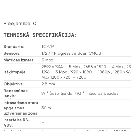
Pieejamība: 0
TEHNISKĀ SPECIFIKĀCIJA:
Standarts:
TCP/IP
Sensors:
1/2.7 ” Progressive Scan CMOS
Matricas izmērs:
5 Mpx
2592 x 1944 – 5 Mpx , 2688 x 1520 – 4 Mpx , 23
Izšķirtspēja:
1296 – 3 Mpx , 1920 x 1080 – 1080p , 1280 x 96
Mpx 1280 x 720 – 720p
Objektīvs:
2.8 mm
Redzamības
97 ° (ražotāja dati) 93 ° (mūsu pārbaudes)
leņķis:
Infrasarkano staru
apgaismes
30 m
uztveršanas zona:
Interfeiss RS-
–
485: