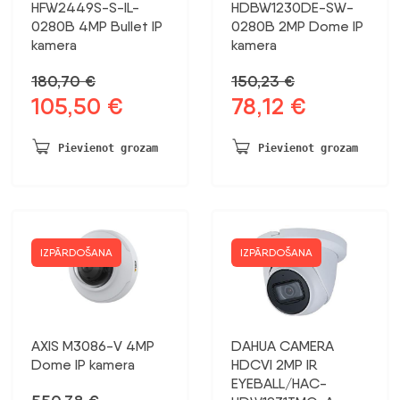
HFW2449S-S-IL-
HDBW1230DE-SW-
0280B 4MP Bullet IP
0280B 2MP Dome IP
kamera
kamera
180,70
€
150,23
€
105,50
€
78,12
€
Sākotnējā
Pašreizējā
Sākotnējā
Pašreizējā
cena
cena
cena
cena
bija:
ir:
bija:
ir:
Pievienot grozam
Pievienot grozam
180,70 €.
105,50 €.
150,23 €.
78,12 €.
IZPĀRDOŠANA
IZPĀRDOŠANA
AXIS M3086-V 4MP
DAHUA CAMERA
Dome IP kamera
HDCVI 2MP IR
EYEBALL/HAC-