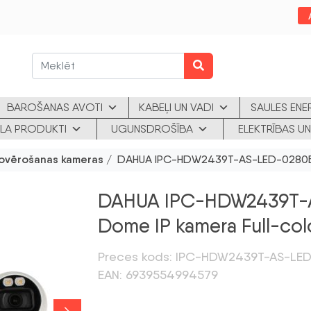
BAROŠANAS AVOTI
KABEĻI UN VADI
SAULES ENE
KLA PRODUKTI
UGUNSDROŠĪBA
ELEKTRĪBAS UN
ovērošanas kameras
/ DAHUA IPC-HDW2439T-AS-LED-0280B-S
DAHUA IPC-HDW2439T-
Dome IP kamera Full-col
Preces kods: IPC-HDW2439T-AS-LE
EAN: 6939554994579