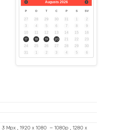
Augusts
2026
P
O
T
C
P
S
SV
27
28
29
30
31
1
2
3
4
5
6
7
8
9
10
11
12
13
14
15
16
17
18
19
20
21
22
23
24
25
26
27
28
29
30
31
1
2
3
4
5
6
3 Mpx , 1920 x 1080 – 1080p , 1280 x