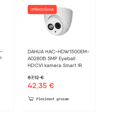
IZPĀRDOŠANA
-
DAHUA HAC-HDW1500EM-
P
A0280B 5MP Eyeball
HDCVI kamera Smart IR
87,12
€
42,35
€
Sākotnējā
Pašreizējā
cena
cena
bija:
ir:
Pievienot grozam
87,12 €.
42,35 €.