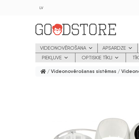
Skip to main content
LV
VIDEONOVĒROŠANA
APSARDZE
PIEKĻUVE
OPTISKIE TĪKLI
TĪ
/
Videonovērošanas sistēmas
/
Videon