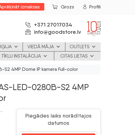
Aprēķināt izmaksas
Grozs
Profili
+371 27017034
info@goodstore.lv
RĢIJA
VIEDĀ MĀJA
OUTLETS
 TĪKLU INSTALĀCIJA
CITAS LIETAS
2 4MP Dome IP kamera Full-color
AS-LED-0280B-S2 4MP
or
D-
Piegādes laiks norādītajos
datumos