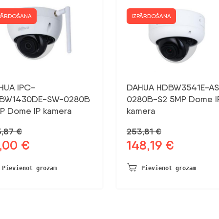
PĀRDOŠANA
IZPĀRDOŠANA
HUA IPC-
DAHUA HDBW3541E-AS
BW1430DE-SW-0280B
0280B-S2 5MP Dome I
P Dome IP kamera
kamera
5,87
€
253,81
€
1,00
€
148,19
€
otnējā
Pašreizējā
Sākotnējā
Pašreizējā
na
cena
cena
cena
a:
ir:
bija:
ir:
Pievienot grozam
Pievienot grozam
,87 €.
91,00 €.
253,81 €.
148,19 €.