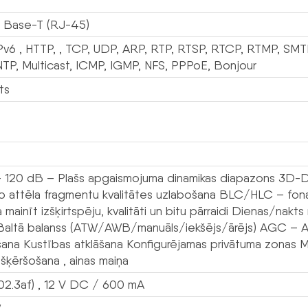
 Base-T (RJ-45)
Pv6 , HTTP, , TCP, UDP, ARP, RTP, RTSP, RTCP, RTMP, SM
NTP, Multicast, ICMP, IGMP, NFS, PPPoE, Bonjour
ts
120 dB – Plašs apgaismojuma dinamikas diapazons 3D-DNR
to attēla fragmentu kvalitātes uzlabošana BLC/HLC – fo
 mainīt izšķirtspēju, kvalitāti un bitu pārraidi Dienas/nakts
altā balanss (ATW/AWB/manuāls/iekšējs/ārējs) AGC – Aut
ana Kustības atklāšana Konfigurējamas privātuma zonas Mir
as šķēršošana , ainas maiņa
02.3af) , 12 V DC / 600 mA