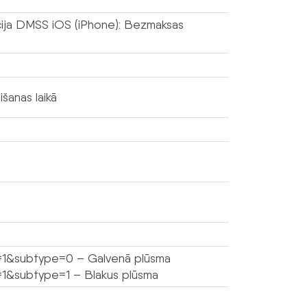
ācija DMSS iOS (iPhone): Bezmaksas
šanas laikā
l=1&subtype=0 – Galvenā plūsma
=1&subtype=1 – Blakus plūsma