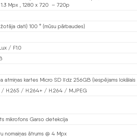
1.3 Mpx , 1280 x 720 – 720p
ažotāja dati) 100 ° (mūsu pārbaudes)
ux / F1.0
B
a atmiņas kartes Micro SD līdz 256GB (iespējams lokālais 
 / H.265 / H.264+ / H.264 / MJPEG
ts mikrofons Garso detekcija
ru nomaiņas ātrums @ 4 Mpx