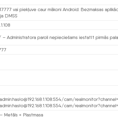
W
 37777 vai piekļuve caur mākoni Android: Bezmaksas aplik
cija DMSS
.1.108
 – Administratora paroli nepieciešams iestatīt pirmās palai
777
/admin:hasło@192.168.1.108:554/cam/realmonitor?channe
/admin:hasło@192.168.1.108:554/cam/realmonitor?channel
 Metāls + Plastmasa