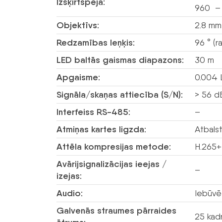
Izšķirtspēja:
960 – 
Objektīvs:
2.8 mm
Redzamības leņķis:
96 ° (r
LED baltās gaismas diapazons:
30 m
Apgaisme:
0.004 L
Signāla/skaņas attiecība (S/N):
> 56 d
Interfeiss RS-485:
–
Atmiņas kartes ligzda:
Atbalst
Attēla kompresijas metode:
H.265+
Avārijsignalizācijas ieejas /
–
izejas:
Audio:
Iebūvē
Galvenās straumes pārraides
25 kad