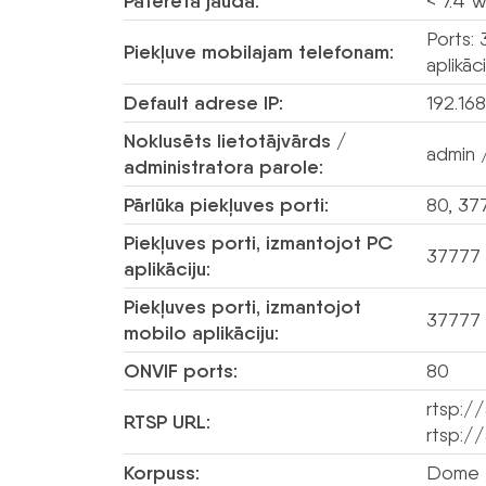
Patērētā jauda:
< 7.4 
Ports:
Piekļuve mobilajam telefonam:
aplikā
Default adrese IP:
192.168
Noklusēts lietotājvārds /
admin /
administratora parole:
Pārlūka piekļuves porti:
80, 37
Piekļuves porti, izmantojot PC
37777
aplikāciju:
Piekļuves porti, izmantojot
37777
mobilo aplikāciju:
ONVIF ports:
80
rtsp:/
RTSP URL:
rtsp:/
Korpuss:
Dome –