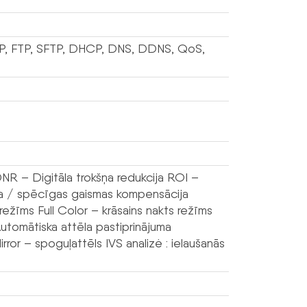
TP, FTP, SFTP, DHCP, DNS, DDNS, QoS,
 – Digitāla trokšņa redukcija ROI –
na / spēcīgas gaismas kompensācija
 režīms Full Color – krāsains nakts režīms
omātiska attēla pastiprinājuma
ror – spoguļattēls IVS analizė : ielaušanās