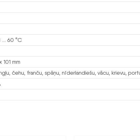
 … 60 °C
g
x 101 mm
ngļu, čehu, franču, spāņu, nīderlandiešu, vācu, krievu, portu
A