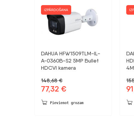
IZPĀRDOŠANA
IZ
DAHUA HFW1509TLM-IL-
DA
A-0360B-S2 5MP Bullet
HD
HDCVI kamera
4M
148,68
€
15
77,32
€
9
Sākotnējā
Pašreizējā
Sāk
cena
cena
ce
bija:
ir:
bij
Pievienot grozam
148,68 €.
77,32 €.
155