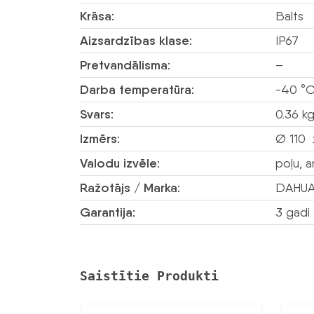
Krāsa:
Balts
Aizsardzības klase:
IP67
Pretvandālisma:
–
Darba temperatūra:
-40 °C
Svars:
0.36 k
Izmērs:
Ø 110 
Valodu izvēle:
poļu, a
Ražotājs / Marka:
DAHU
Garantija:
3 gadi
Saistītie Produkti