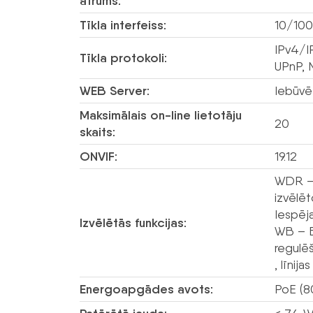
ātrums:
Tīkla interfeiss:
10/100
IPv4/I
Tīkla protokoli:
UPnP, 
WEB Server:
Iebūvē
Maksimālais on-line lietotāju
20
skaits:
ONVIF:
19.12
WDR – 
izvēlē
Iespēja
Izvēlētās funkcijas:
WB – B
regulēš
, līnij
Energoapgādes avots:
PoE (8