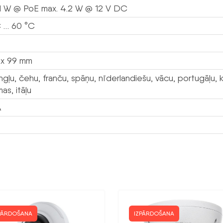
.1 W @ PoE max. 4.2 W @ 12 V DC
 … 60 °C
 x 99 mm
ngļu, čehu, franču, spāņu, nīderlandiešu, vācu, portugāļu, kr
as, itāļu
A
PĀRDOŠANA
IZPĀRDOŠANA