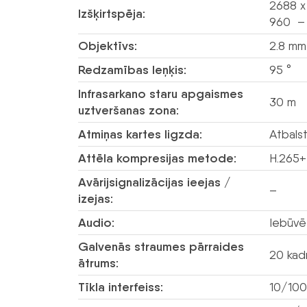
2688 x
Izšķirtspēja:
960 – 
Objektīvs:
2.8 mm
Redzamības leņķis:
95 °
Infrasarkano staru apgaismes
30 m
uztveršanas zona:
Atmiņas kartes ligzda:
Atbalst
Attēla kompresijas metode:
H.265+
Avārijsignalizācijas ieejas /
–
izejas:
Audio:
Iebūvē
Galvenās straumes pārraides
20 kad
ātrums:
Tīkla interfeiss:
10/100