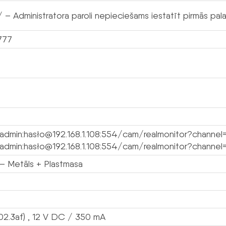
 – Administratora paroli nepieciešams iestatīt pirmās palai
777
/admin:hasło@192.168.1.108:554/cam/realmonitor?channe
/admin:hasło@192.168.1.108:554/cam/realmonitor?channel
 Metāls + Plastmasa
02.3af) , 12 V DC / 350 mA