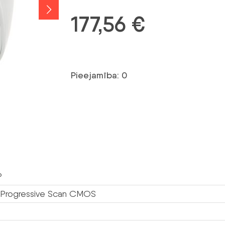
177,56
€
Pieejamība: 0
P
” Progressive Scan CMOS