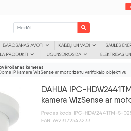
BAROŠANAS AVOTI
KABEĻI UN VADI
SAULES ENE
KLA PRODUKTI
UGUNSDROŠĪBA
ELEKTRĪBAS UN
ovērošanas kameras
IP kamera WizSense ar motorizētu varifokālo objektīvu
DAHUA IPC-HDW2441TM
kamera WizSense ar motor
Preces kods: IPC-HDW2441TM-S-02
EAN: 6923172543233