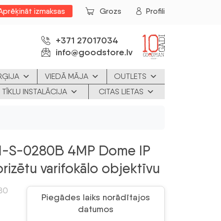
Aprēķināt izmaksas
Grozs
Profili
+371 27017034
info@goodstore.lv
RĢIJA
VIEDĀ MĀJA
OUTLETS
 TĪKLU INSTALĀCIJA
CITAS LIETAS
-S-0280B 4MP Dome IP
izētu varifokālo objektīvu
80
Piegādes laiks norādītajos
datumos