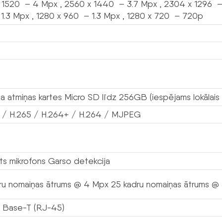
 1520 – 4 Mpx , 2560 x 1440 – 3.7 Mpx , 2304 x 1296 – 
1.3 Mpx , 1280 x 960 – 1.3 Mpx , 1280 x 720 – 720p
a atmiņas kartes Micro SD līdz 256GB (iespējams lokālais 
 / H.265 / H.264+ / H.264 / MJPEG
ts mikrofons Garso detekcija
ru nomaiņas ātrums @ 4 Mpx 25 kadru nomaiņas ātrums @
 Base-T (RJ-45)