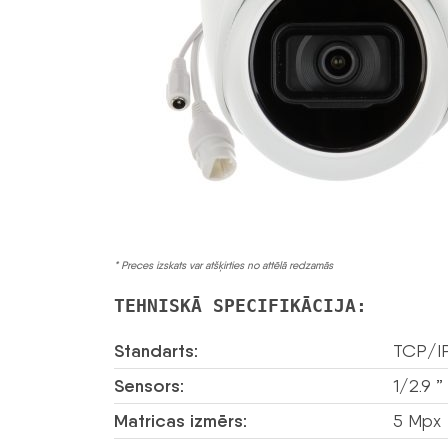
* Preces izskats var atšķirties no attēlā redzamās
TEHNISKĀ SPECIFIKĀCIJA:
Standarts:
TCP/I
Sensors:
1/2.9 
Matricas izmērs:
5 Mpx