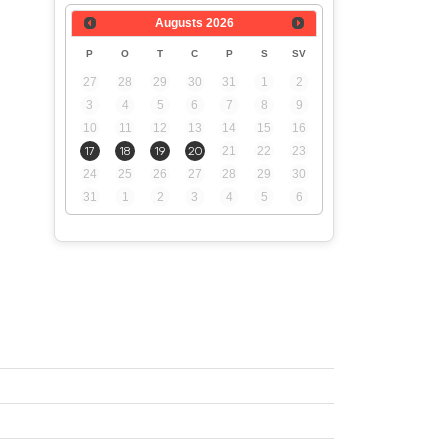
Augusts
2026
P
O
T
C
P
S
SV
27
28
29
30
31
1
2
3
4
5
6
7
8
9
10
11
12
13
14
15
16
17
18
19
20
21
22
23
24
25
26
27
28
29
30
31
1
2
3
4
5
6