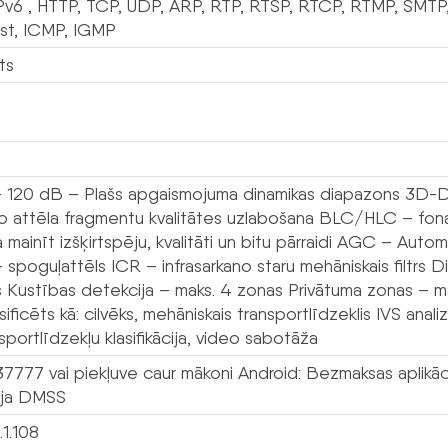
Pv6 , HTTP, TCP, UDP, ARP, RTP, RTSP, RTCP, RTMP, SMTP
ast, ICMP, IGMP
ts
120 dB – Plašs apgaismojuma dinamikas diapazons 3D-DNR
to attēla fragmentu kvalitātes uzlabošana BLC/HLC – fo
 mainīt izšķirtspēju, kvalitāti un bitu pārraidi AGC – Auto
– spoguļattēls ICR – infrasarkano staru mehāniskais filtrs
s Kustības detekcija – maks. 4 zonas Privātuma zonas – 
asificēts kā: cilvēks, mehāniskais transportlīdzeklis IVS anal
sportlīdzekļu klasifikācija, video sabotāža
 37777 vai piekļuve caur mākoni Android: Bezmaksas aplik
cija DMSS
.1.108