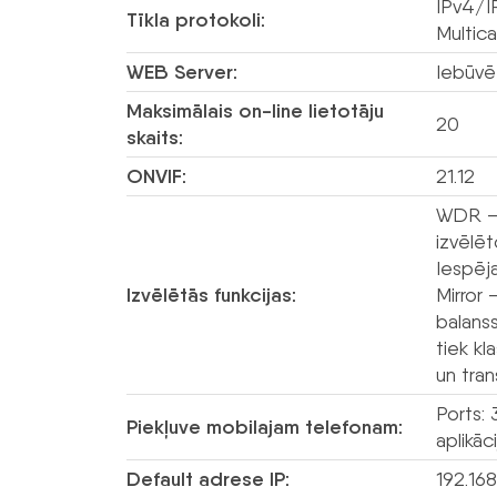
IPv4/I
Tīkla protokoli:
Multic
WEB Server:
Iebūvē
Maksimālais on-line lietotāju
20
skaits:
ONVIF:
21.12
WDR – 
izvēlē
Iespēja
Izvēlētās funkcijas:
Mirror 
balans
tiek kl
un tran
Ports:
Piekļuve mobilajam telefonam:
aplikā
Default adrese IP:
192.168