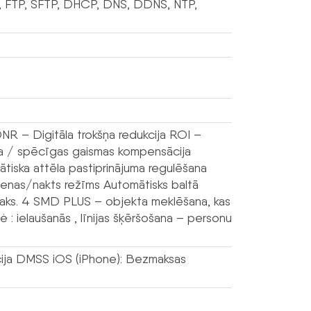
, FTP, SFTP, DHCP, DNS, DDNS, NTP,
 – Digitāla trokšņa redukcija ROI –
na / spēcīgas gaismas kompensācija
mātiska attēla pastiprinājuma regulēšana
 Dienas/nakts režīms Automātisks baltā
maks. 4 SMD PLUS – objekta meklēšana, kas
izė : ielaušanās , līnijas šķēršošana – personu
ācija DMSS iOS (iPhone): Bezmaksas