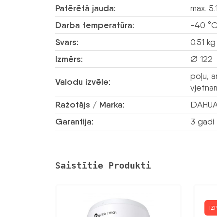
Patērētā jauda:
max. 5
Darba temperatūra:
-40 °C
Svars:
0.51 kg
Izmērs:
Ø 122
poļu, a
Valodu izvēle:
vjetnam
Ražotājs / Marka:
DAHU
Garantija:
3 gadi
Saistītie Produkti
IZ