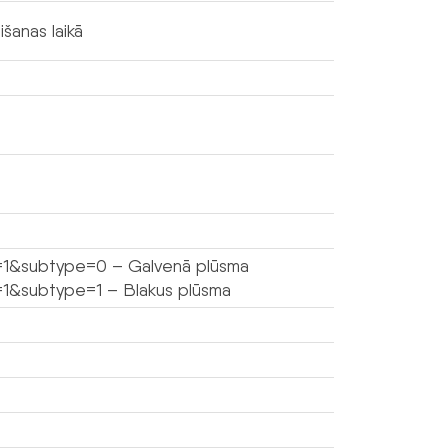
šanas laikā
l=1&subtype=0 – Galvenā plūsma
=1&subtype=1 – Blakus plūsma