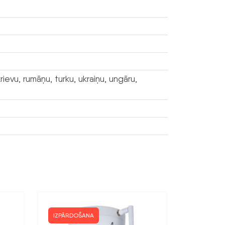
ievu, rumāņu, turku, ukraiņu, ungāru,
IZPĀRDOŠANA