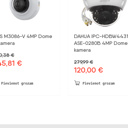
IS M3086-V 4MP Dome
DAHUA IPC-HDBW4431
kamera
ASE-0280B 4MP Dome 
kamera
0,38
€
45,81
€
279,99
€
otnējā
Pašreizējā
120,00
€
na
cena
Sākotnējā
Pašreizējā
a:
ir:
cena
cena
,38 €.
445,81 €.
bija:
ir:
Pievienot grozam
Pievienot grozam
279,99 €.
120,00 €.