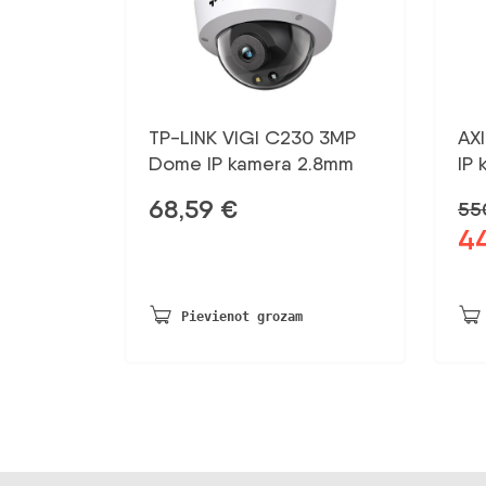
TP-LINK VIGI C230 3MP
AX
Dome IP kamera 2.8mm
IP 
68,59
€
55
4
Sāk
ce
bij
550
Pievienot grozam