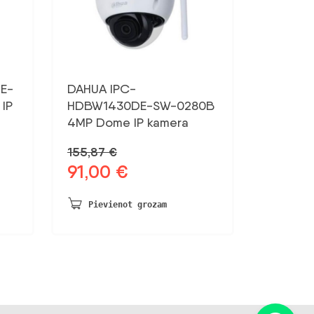
E-
DAHUA IPC-
IP
HDBW1430DE-SW-0280B
4MP Dome IP kamera
155,87
€
91,00
€
Sākotnējā
Pašreizējā
cena
cena
bija:
ir:
Pievienot grozam
155,87 €.
91,00 €.