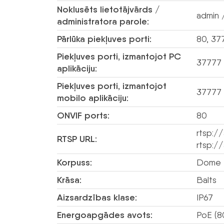
Noklusēts lietotājvārds /
admin /
administratora parole:
Pārlūka piekļuves porti:
80, 37
Piekļuves porti, izmantojot PC
37777
aplikāciju:
Piekļuves porti, izmantojot
37777
mobilo aplikāciju:
ONVIF ports:
80
rtsp:/
RTSP URL:
rtsp:/
Korpuss:
Dome –
Krāsa:
Balts
Aizsardzības klase:
IP67
Energoapgādes avots:
PoE (8