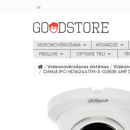
Skip to main content
LV
VIDEONOVĒROŠANA
APSARDZE
PIEKĻUVE
OPTISKIE TĪKLI
TĪ
/
Videonovērošanas sistēmas
/
Videon
/ DAHUA IPC-HDW2441TM-S-0280B 4MP Dome 