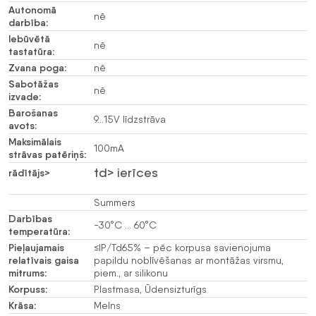
Autonomā
nē
darbība:
Iebūvētā
nē
tastatūra:
Zvana poga:
nē
Sabotāžas
nē
izvade:
Barošanas
9…15V līdzstrāva
avots:
Maksimālais
100mA
strāvas patēriņš:
td> ierīces
rādītājs>
Summers
Darbības
-30°C … 60°C
temperatūra:
Pieļaujamais
≤IP/Td65% – pēc korpusa savienojuma
relatīvais gaisa
papildu noblīvēšanas ar montāžas virsmu,
mitrums:
piem., ar silikonu
Korpuss:
Plastmasa, Ūdensizturīgs
Krāsa:
Melns