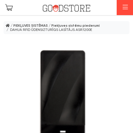
Skip to main content
I
/
PIEKĻUVES SISTĒMAS
/
Piekļuves sistēmu piederumi
/ DAHUA RFID ŪDENSIZTURĪGS LASĪTĀJS ASR1200E