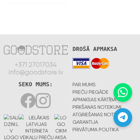
DROŠĀ APMAKSA
+371 27017034
info@goodstore.lv
SEKO MUMS:
PAR MUMS
PREČU PIEGĀDE
APMAKSAS KĀRTĪBA
PIRKŠANAS NOTEIKUMI
ATGRIEŠANAS NOTEIKUMI
GARANTIJA
PRIVĀTUMA POLITIKA