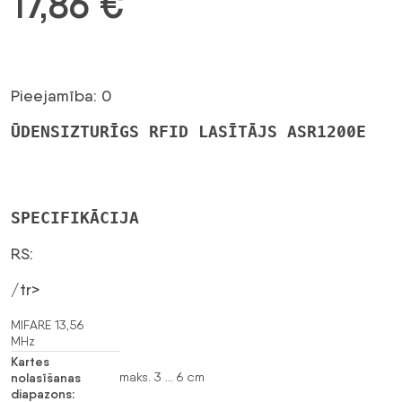
17,86
€
Pieejamība: 0
ŪDENSIZTURĪGS RFID LASĪTĀJS ASR1200E
SPECIFIKĀCIJA
RS:
/tr>
MIFARE 13,56
MHz
Kartes
nolasīšanas
maks. 3 … 6 cm
diapazons: