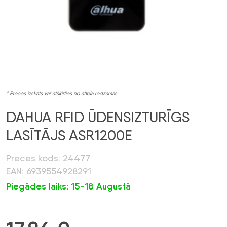
* Preces izskats var atšķirties no attēlā redzamās
DAHUA RFID ŪDENSIZTURĪGS
LASĪTĀJS ASR1200E
Preces kods: 24477
EAN: 6939554928291
Piegādes laiks: 15-18 Augustā