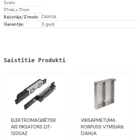
Svars:
97×44 x 17mm
Ražotājs/Zīmols:
DAHUA
Garantija:
3 gadi
Saistītie Produkti
ELEKTROMAGNĒTISK
VIRSAPMETUMA
AIS FIKSATORS DT-
KORPUSS VTM56R6
1200AZ
DAHUA