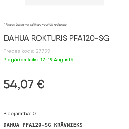
* Preces izskats var atšķirties no attēlā redzamās
DAHUA ROKTURIS PFA120-SG
Preces kods: 27799
Piegādes laiks: 17-19 Augustā
54,07
€
Pieejamība: 0
DAHUA PFA120-SG KRĀVNIEKS