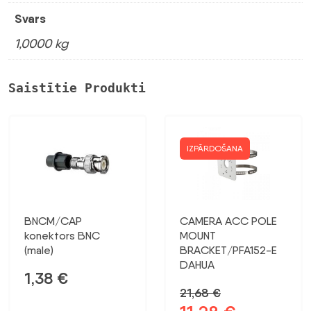
Svars
1,0000 kg
Saistītie Produkti
IZPĀRDOŠANA
BNCM/CAP
CAMERA ACC POLE
konektors BNC
MOUNT
(male)
BRACKET/PFA152-E
DAHUA
1,38
€
21,68
€
Sākotnējā
Pašreizējā