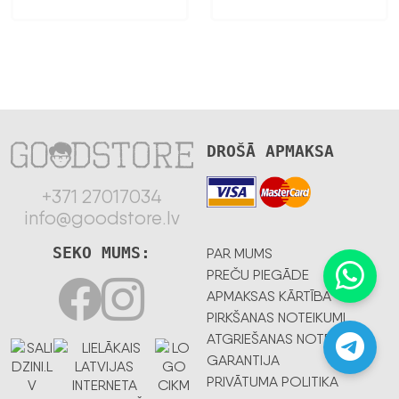
12,39 €.
6,44 €.
44,61 €.
37,51 €.
DROŠĀ APMAKSA
+371 27017034
info@goodstore.lv
SEKO MUMS:
PAR MUMS
PREČU PIEGĀDE
APMAKSAS KĀRTĪBA
PIRKŠANAS NOTEIKUMI
ATGRIEŠANAS NOTEIKUMI
GARANTIJA
PRIVĀTUMA POLITIKA