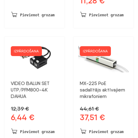
11,28
€
cena
cena
bija:
ir:
Pievienot grozam
Pievienot grozam
21,68 €.
11,28 €.
IZPĀRDOŠANA
IZPĀRDOŠANA
VIDEO BALUN SET
MX-225 PoE
UTP/PFM800-4K
sadalītājs aktīvajiem
DAHUA
mikrafoniem
12,39
€
44,61
€
6,44
€
37,51
€
Sākotnējā
Pašreizējā
Sākotnējā
Pašreizējā
cena
cena
cena
cena
bija:
ir:
bija:
ir:
Pievienot grozam
Pievienot grozam