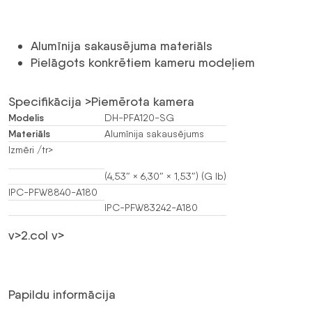
Alumīnija sakausējuma materiāls
Pielāgots konkrētiem kameru modeļiem
Specifikācija >Piemērota kamera
Modelis
DH-PFA120-SG
Materiāls
Alumīnija sakausējums
Izmēri /tr>
(4,53″ × 6,30″ × 1,53″) (G lb)
IPC-PFW8840-A180
IPC-PFW83242-A180
v>2.col v>
Papildu informācija