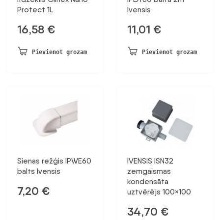
Protect 1L
Ivensis
16,58
€
11,01
€
Pievienot grozam
Pievienot grozam
Sienas režģis IPWE60
IVENSIS ISN32
balts Ivensis
zemgaismas
kondensāta
7,20
€
uztvērējs 100×100
34,70
€