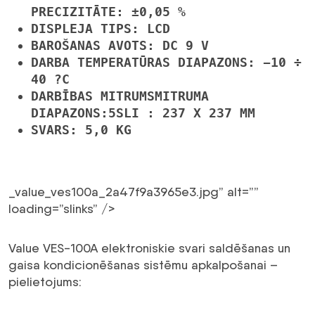
PRECIZITĀTE:
±0,05 %
DISPLEJA TIPS:
LCD
BAROŠANAS AVOTS:
DC 9 V
DARBA TEMPERATŪRAS DIAPAZONS:
-10 ÷
40 ?C
DARBĪBAS MITRUMS
MITRUMA
DIAPAZONS:5SLI : 237 X 237 MM
SVARS:
5,0 KG
_value_ves100a_2a47f9a3965e3.jpg” alt=””
loading=”slinks” />
Value VES-100A elektroniskie svari saldēšanas un
gaisa kondicionēšanas sistēmu apkalpošanai –
pielietojums: