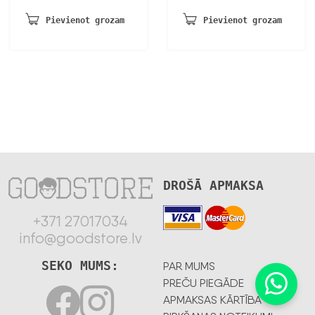
Pievienot grozam
Pievienot grozam
DROŠĀ APMAKSA
+371 27017034
info@goodstore.lv
SEKO MUMS:
PAR MUMS
PREČU PIEGĀDE
APMAKSAS KĀRTĪBA