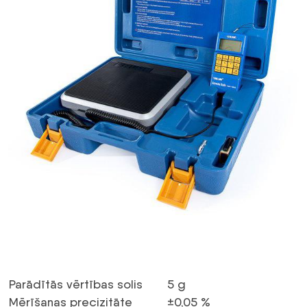
Parādītās vērtības solis
5 g
Mērīšanas precizitāte
±0,05 %