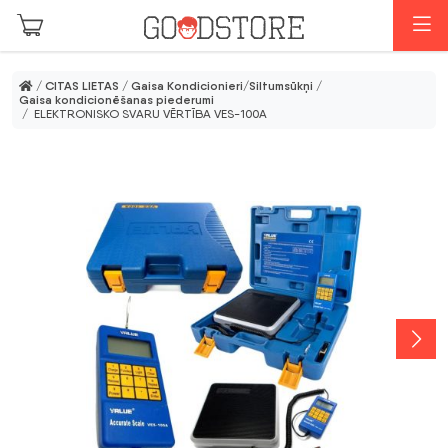
Skip to main content
I
/
CITAS LIETAS
/
Gaisa Kondicionieri/Siltumsūkņi
/
Gaisa kondicionēšanas piederumi
/ ELEKTRONISKO SVARU VĒRTĪBA VES-100A