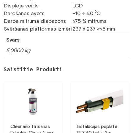
Displeja veids
LCD
Barošanas avots
-10 ÷ 40 ⁰C
Darba mitruma diapazons
≤75 % mitrums
Svēršanas platformas izmēri
237 x 237 ><5 mm
Svars
5,0000 kg
Saistītie Produkti
Cleanairix tīrīšanas
Instalācijas paplāte
līdzeklis Clinex Nano
IPDT60 balta 2m