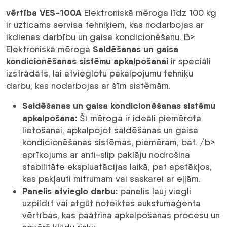
vērtība VES-100A
Elektroniskā mēroga līdz 100 kg
ir uzticams servisa tehniķiem, kas nodarbojas ar
ikdienas darbību un gaisa kondicionēšanu. B>
Saldēšanas un gaisa
Elektroniskā mēroga
kondicionēšanas sistēmu apkalpošanai
ir speciāli
izstrādāts, lai atvieglotu pakalpojumu tehniķu
darbu, kas nodarbojas ar šīm sistēmām.
Saldēšanas un gaisa kondicionēšanas sistēmu
apkalpošana:
Šī mēroga ir ideāli piemērota
lietošanai, apkalpojot saldēšanas un gaisa
kondicionēšanas sistēmas, piemēram, bat. /b>
aprīkojums ar anti-slip paklāju nodrošina
stabilitāte ekspluatācijas laikā, pat apstākļos,
kas pakļauti mitrumam vai saskarei ar eļļām.
Panelis atvieglo darbu:
panelis ļauj viegli
uzpildīt vai atgūt noteiktas aukstumaģenta
vērtības, kas paātrina apkalpošanas procesu un