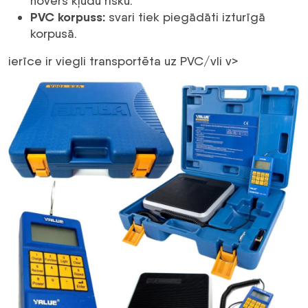
novērš kļūdu risku.
PVC korpuss:
svari tiek piegādāti izturīgā
korpusā.
ierīce ir viegli transportēta uz PVC/vli v>