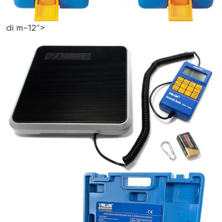
di m-12″>