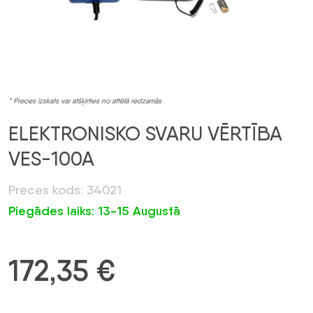
* Preces izskats var atšķirties no attēlā redzamās
ELEKTRONISKO SVARU VĒRTĪBA
VES-100A
Preces kods: 34021
Piegādes laiks: 13-15 Augustā
172,35
€