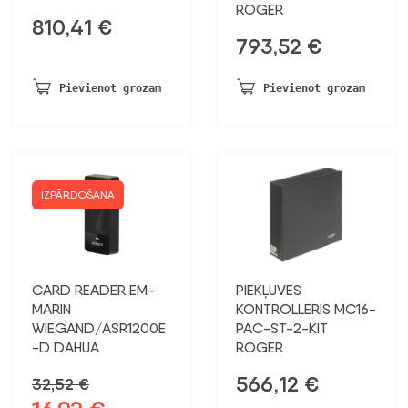
ROGER
810,41
€
793,52
€
Pievienot grozam
Pievienot grozam
IZPĀRDOŠANA
CARD READER EM-
PIEKĻUVES
MARIN
KONTROLLERIS MC16-
WIEGAND/ASR1200E
PAC-ST-2-KIT
-D DAHUA
ROGER
566,12
€
32,52
€
Sākotnējā
Pašreizējā