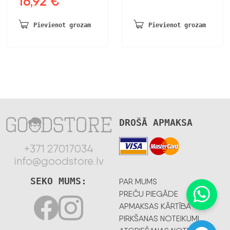
16,92
€
cena
cena
bija:
ir:
Pievienot grozam
Pievienot grozam
32,52 €.
16,92 €.
DROŠĀ APMAKSA
+371 27017034
info@goodstore.lv
SEKO MUMS:
PAR MUMS
PREČU PIEGĀDE
APMAKSAS KĀRTĪBA
PIRKŠANAS NOTEIKUMI