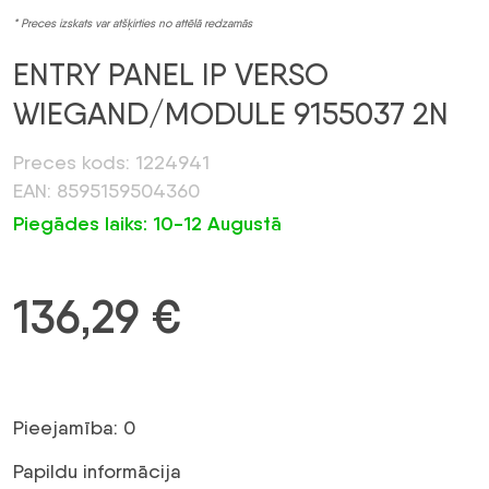
* Preces izskats var atšķirties no attēlā redzamās
ENTRY PANEL IP VERSO
WIEGAND/MODULE 9155037 2N
Preces kods: 1224941
EAN: 8595159504360
Piegādes laiks: 10-12 Augustā
136,29
€
Pieejamība: 0
Papildu informācija