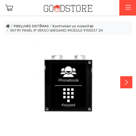
Skip to main content
I
/
PIEKĻUVES SISTĒMAS
/
Kontrolieri un nolasītāji
/ ENTRY PANEL IP VERSO WIEGAND/MODULE 9155037 2N