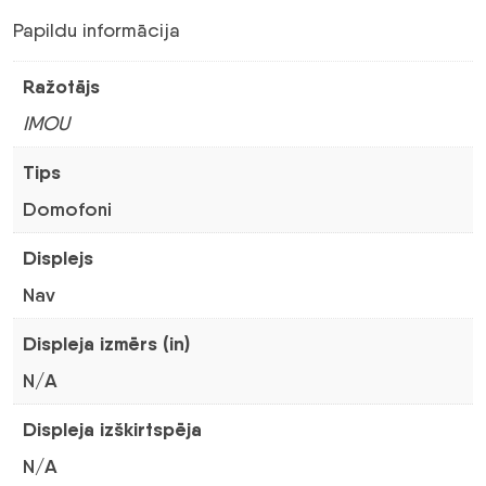
144,84 €.
77,44 €.
Papildu informācija
Ražotājs
IMOU
Tips
Domofoni
Displejs
Nav
Displeja izmērs (in)
N/A
Displeja izškirtspēja
N/A