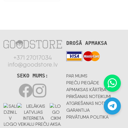
DROŠĀ APMAKSA
+371 27017034
info@goodstore.lv
SEKO MUMS:
PAR MUMS
PREČU PIEGĀDE
APMAKSAS KĀRTĪBA
PIRKŠANAS NOTEIKUMI
ATGRIEŠANAS NOTEIKUMI
GARANTIJA
PRIVĀTUMA POLITIKA