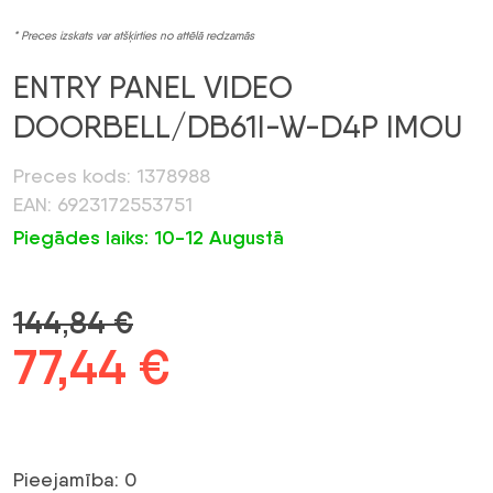
* Preces izskats var atšķirties no attēlā redzamās
ENTRY PANEL VIDEO
DOORBELL/DB61I-W-D4P IMOU
Preces kods: 1378988
EAN: 6923172553751
Piegādes laiks: 10-12 Augustā
144,84
€
Sākotnējā
77,44
€
Pašreizējā
cena
cena
bija:
ir:
Pieejamība: 0