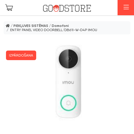
Skip to main content
I
/
PIEKĻUVES SISTĒMAS
/
Domofoni
/ ENTRY PANEL VIDEO DOORBELL/DB61I-W-D4P IMOU
IZPĀRDOŠANA