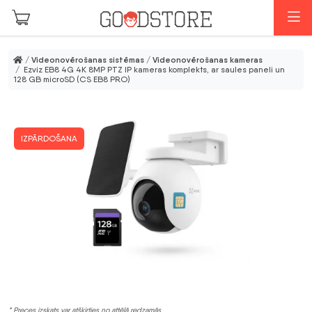
Skip to main content
I
/
Videonovērošanas sistēmas
/
Videonovērošanas kameras
/ Ezviz EB8 4G 4K 8MP PTZ IP kameras komplekts, ar saules paneli un
128 GB microSD (CS EB8 PRO)
IZPĀRDOŠANA
* Preces izskats var atšķirties no attēlā redzamās