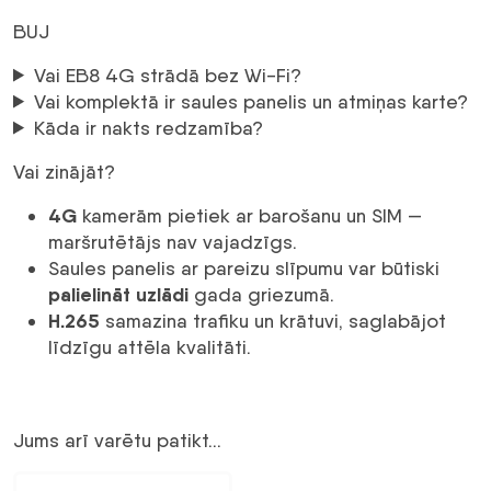
BUJ
Vai EB8 4G strādā bez Wi-Fi?
Vai komplektā ir saules panelis un atmiņas karte?
Kāda ir nakts redzamība?
Vai zinājāt?
4G
kamerām pietiek ar barošanu un SIM —
maršrutētājs nav vajadzīgs.
Saules panelis ar pareizu slīpumu var būtiski
palielināt uzlādi
gada griezumā.
H.265
samazina trafiku un krātuvi, saglabājot
līdzīgu attēla kvalitāti.
Jums arī varētu patikt…