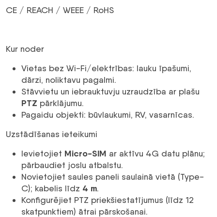
CE / REACH / WEEE / RoHS
Kur noder
Vietas bez Wi-Fi/elektrības: lauku īpašumi,
dārzi, noliktavu pagalmi.
Stāvvietu un iebrauktuvju uzraudzība ar plašu
PTZ
pārklājumu.
Pagaidu objekti: būvlaukumi, RV, vasarnīcas.
Uzstādīšanas ieteikumi
Micro-SIM
Ievietojiet
ar aktīvu 4G datu plānu;
pārbaudiet joslu atbalstu.
Novietojiet saules paneli saulainā vietā (Type-
4 m
C); kabelis līdz
.
Konfigurējiet PTZ priekšiestatījumus (līdz 12
skatpunktiem) ātrai pārskošanai.