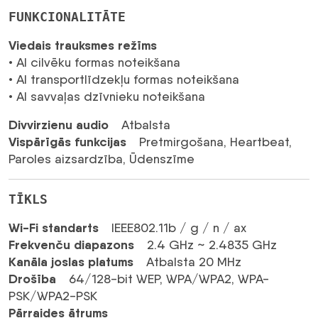
FUNKCIONALITĀTE
Viedais trauksmes režīms
• AI cilvēku formas noteikšana
• AI transportlīdzekļu formas noteikšana
• AI savvaļas dzīvnieku noteikšana
Divvirzienu audio
Atbalsta
Vispārīgās funkcijas
Pretmirgošana, Heartbeat,
Paroles aizsardzība, Ūdenszīme
TĪKLS
Wi-Fi standarts
IEEE802.11b / g / n / ax
Frekvenču diapazons
2.4 GHz ~ 2.4835 GHz
Kanāla joslas platums
Atbalsta 20 MHz
Drošība
64/128-bit WEP, WPA/WPA2, WPA-
PSK/WPA2-PSK
Pārraides ātrums