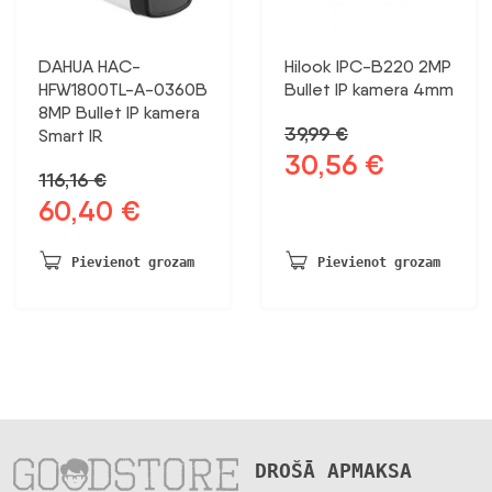
DAHUA HAC-
Hilook IPC-B220 2MP
HFW1800TL-A-0360B
Bullet IP kamera 4mm
8MP Bullet IP kamera
39,99
€
Smart IR
30,56
€
Sākotnējā
Pašreizējā
116,16
€
cena
cena
60,40
€
Sākotnējā
Pašreizējā
bija:
ir:
cena
cena
39,99 €.
30,56 €.
bija:
ir:
Pievienot grozam
Pievienot grozam
116,16 €.
60,40 €.
DROŠĀ APMAKSA