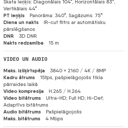
(CS
Skata leņķis: Diagonālais 104°, Horizontālais 83°,
EB8
Vertikālais 44°
PRO)
PT leņķis
Panorāma: 340°, Sagāzums: 75°
daudzums
Diena un nakts
IR-cut filtrs ar automātisku
pārslēgšanos
DNR
3D DNR
Nakts redzamība
15 m
VIDEO UN AUDIO
Maks. izšķirtspēja
3840 × 2160 / 4K / 8MP
Kadru ātrums
15fps, pašpielāgojošs tīkla
pārraides laikā
Video kompresija
H.265 / H.264
Video bitātrums
Ultra-HD; Full HD; Hi-Def;
Adaptīvs bitātrums
Audio bitātrums
Pašpielāgojošs
Maks. bitātrums
4 Mbps