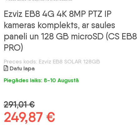
Ezviz EB8 4G 4K 8MP PTZ IP
kameras komplekts, ar saules
paneli un 128 GB microSD (CS EB8
PRO)
Preces kods: Ezviz EB8 SOLAR 128GB
Datu lapa
Piegādes laiks: 8-10 Augustā
291,01
€
Sākotnējā
249,87
€
Pašreizējā
cena
cena