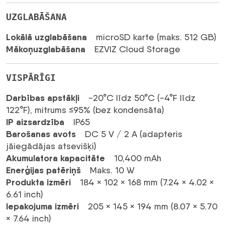
UZGLABĀŠANA
Lokālā uzglabāšana
microSD karte (maks. 512 GB)
Mākoņuzglabāšana
EZVIZ Cloud Storage
VISPĀRĪGI
Darbības apstākļi
-20°C līdz 50°C (-4°F līdz
122°F), mitrums ≤95% (bez kondensāta)
IP aizsardzība
IP65
Barošanas avots
DC 5 V / 2 A (adapteris
jāiegādājas atsevišķi)
Akumulatora kapacitāte
10,400 mAh
Enerģijas patēriņš
Maks. 10 W
Produkta izmēri
184 × 102 × 168 mm (7.24 × 4.02 ×
6.61 inch)
Iepakojuma izmēri
205 × 145 × 194 mm (8.07 × 5.70
× 7.64 inch)