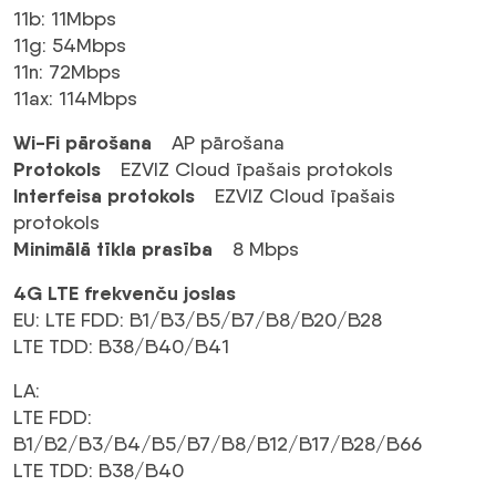
11b: 11Mbps
11g: 54Mbps
11n: 72Mbps
11ax: 114Mbps
Wi-Fi pārošana
AP pārošana
Protokols
EZVIZ Cloud īpašais protokols
Interfeisa protokols
EZVIZ Cloud īpašais
protokols
Minimālā tīkla prasība
8 Mbps
4G LTE frekvenču joslas
EU: LTE FDD: B1/B3/B5/B7/B8/B20/B28
LTE TDD: B38/B40/B41
LA:
LTE FDD:
B1/B2/B3/B4/B5/B7/B8/B12/B17/B28/B66
LTE TDD: B38/B40