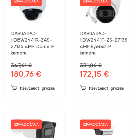
IZPĀRDOŠANA
IZPĀRDOŠANA
DAHUA IPC-
DAHUA IPC-
HDBW2441R-ZAS-
HDW2441T-ZS-27135
27135 4MP Dome IP
4MP Eyeball IP
kamera
kamera
347,61
€
331,06
€
180,76
€
172,15
€
Sākotnējā
Pašreizējā
Sākotnējā
Pašreizējā
cena
cena
cena
cena
bija:
ir:
bija:
ir:
Pievienot grozam
Pievienot grozam
347,61 €.
180,76 €.
331,06 €.
172,15 €.
IZPĀRDOŠANA
IZPĀRDOŠANA