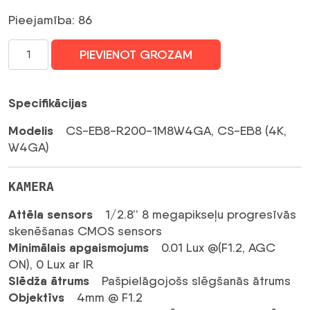
bija:
ir:
Pieejamība: 86
291,01 €.
249,87 €.
Ezviz
PIEVIENOT GROZAM
EB8
4G
4K
Specifikācijas
8MP
PTZ
Modelis
CS-EB8-R200-1M8W4GA, CS-EB8 (4K,
IP
W4GA)
kameras
komplekts,
KAMERA
ar
saules
Attēla sensors
1/2.8’’ 8 megapikseļu progresīvās
paneli
skenēšanas CMOS sensors
un
Minimālais apgaismojums
0.01 Lux @(F1.2, AGC
128
ON), 0 Lux ar IR
GB
Slēdža ātrums
Pašpielāgojošs slēgšanās ātrums
microSD
Objektīvs
4mm @ F1.2