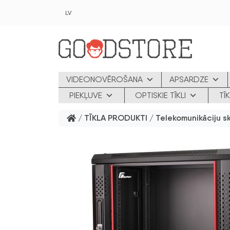
Skip to main content
LV
VIDEONOVĒROŠANA
APSARDZE
PIEKĻUVE
OPTISKIE TĪKLI
TĪ
/
TĪKLA PRODUKTI
/
Telekomunikāciju s