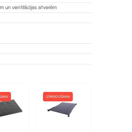
em un ventilācijas atverēm
ŠANA
IZPĀRDOŠANA