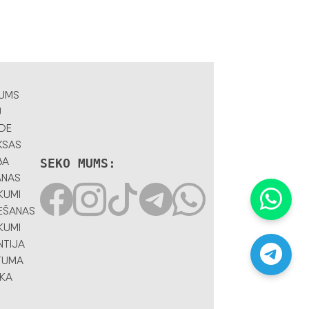
UMS
U
DE
KSAS
BA
SEKO MUMS:
ANAS
KUMI
EŠANAS
KUMI
TIJA
TUMA
IKA