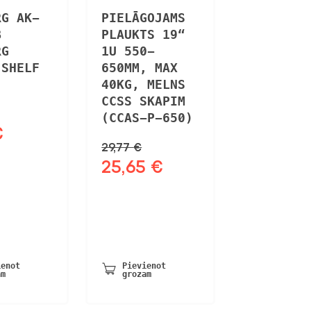
RG AK-
PIELĀGOJAMS
B
PLAUKTS 19“
RG
1U 550-
 SHELF
650MM, MAX
40KG, MELNS
CCSS SKAPIM
(CCAS-P-650)
€
jā
Pašreizējā
29,77
€
cena
25,65
€
ir:
Sākotnējā
Pašreizējā
8,91 €.
cena
cena
bija:
ir:
29,77 €.
25,65 €.
ienot
Pievienot
am
grozam