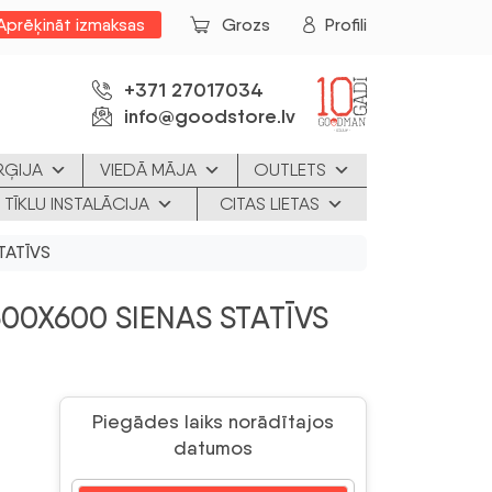
Aprēķināt izmaksas
Grozs
Profili
+371 27017034
info@goodstore.lv
RĢIJA
VIEDĀ MĀJA
OUTLETS
 TĪKLU INSTALĀCIJA
CITAS LIETAS
TATĪVS
00X600 SIENAS STATĪVS
Piegādes laiks norādītajos
datumos