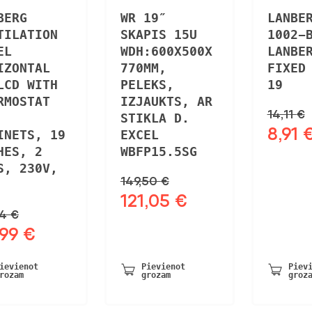
BERG
WR 19″
LANBE
TILATION
SKAPIS 15U
1002-
EL
WDH:600X500X
LANBE
IZONTAL
770MM,
FIXED
LCD WITH
PELEKS,
19
RMOSTAT
IZJAUKTS, AR
14,11
€
STIKLA D.
8,91
Sākotnē
INETS, 19
EXCEL
cena
HES, 2
WBFP15.5SG
bija:
S, 230V,
149,50
€
14,11 €.
121,05
€
Sākotnējā
Pašreizējā
04
€
cena
cena
,99
€
tnējā
Pašreizējā
bija:
ir:
a
cena
149,50 €.
121,05 €.
ir:
ievienot
Pievienot
Piev
rozam
grozam
groz
4 €.
48,99 €.