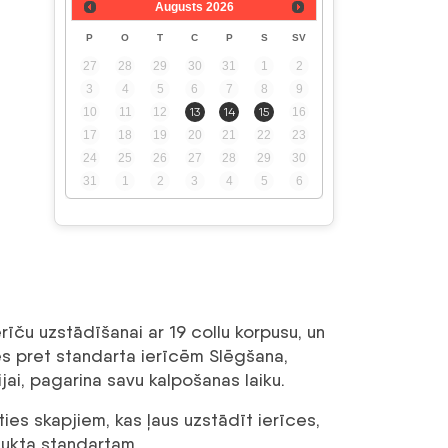
Augusts
2026
P
O
T
C
P
S
SV
27
28
29
30
31
1
2
3
4
5
6
7
8
9
10
11
12
13
14
15
16
17
18
19
20
21
22
23
24
25
26
27
28
29
30
31
1
2
3
4
5
6
erīču uzstādīšanai ar 19 collu korpusu, un
ies pret standarta ierīcēm Slēgšana,
ijai, pagarina savu kalpošanas laiku.
ties skapjiem, kas ļaus uzstādīt ierīces,
aukta standartam.