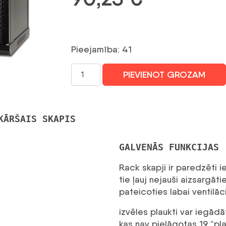
Pieejamība: 41
GETFORT
PIEVIENOT GROZAM
19
COLLU
9U
600X600
KĀRŠAIS SKAPIS
SIENAS
STATĪVS
GALVENĀS FUNKCIJAS
daudzums
Rack skapji ir paredzēti i
tie ļauj nejauši aizsargāt
pateicoties labai ventilāc
izvēles plaukti var iegādā
kas nav pielāgotas 19 “pl