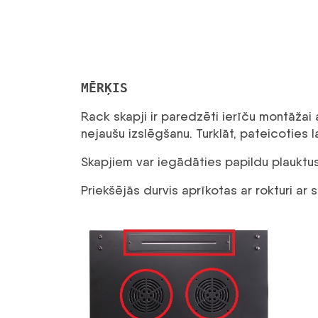
MĒRĶIS
Rack skapji ir paredzēti ierīču montāžai 
nejaušu izslēgšanu. Turklāt, pateicoties la
Skapjiem var iegādāties papildu plauktus,
Priekšējās durvis aprīkotas ar rokturi ar 