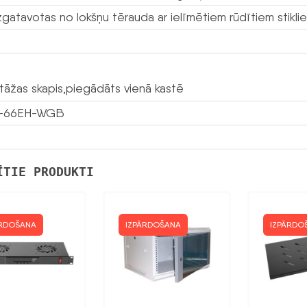
izgatavotas no lokšņu tērauda ar ielīmētiem rūdītiem stikli
āžas skapis,piegādāts vienā kastē
-66EH-WGB
ĪTIE PRODUKTI
ĀRDOŠANA
IZPĀRDOŠANA
IZPĀRDO