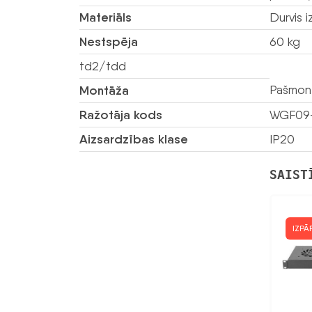
Materiāls
Durvis 
Nestspēja
60 kg
td2/tdd
Pašmont
Montāža
Ražotāja kods
WGF09
Aizsardzības klase
IP20
SAIST
IZP