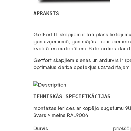
APRAKSTS
GetFort IT skapjiem ir ļoti plašs lietoju
gan uzņēmumā, gan mājās. Tie ir piemēroti
kvalitātes materiāliem. Pateicoties daudz
Getfort skapjiem sienās un ārdurvīs ir īpaš
optimālus darba apstākļus uzstādītajām 
TEHNISKĀS SPECIFIKĀCIJAS
montāžas ierīces ar kopējo augstumu 9
Svars > melns RAL9004
Durvis
priekšēj