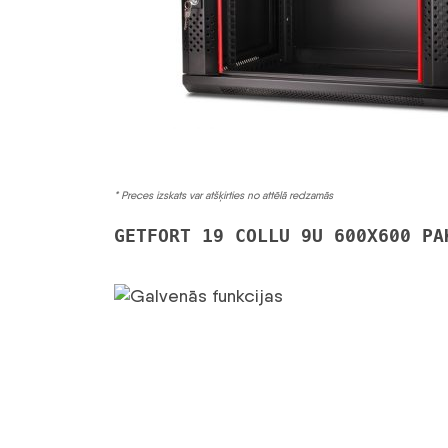
* Preces izskats var atšķirties no attēlā redzamās
GETFORT 19 COLLU 9U 600X600 PA