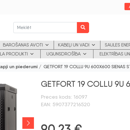
BAROŠANAS AVOTI
KABEĻI UN VADI
SAULES ENE
KLA PRODUKTI
UGUNSDROŠĪBA
ELEKTRĪBAS UN
kapji un piederumi
/ GETFORT 19 COLLU 9U 600X600 SIENAS S
GETFORT 19 COLLU 9U 6
Preces kods: 16097
EAN: 5907377216520
90,23
€