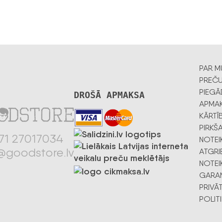
PAR M
PREČ
PIEGĀ
DROŠĀ APMAKSA
APMA
KĀRTĪ
PIRKŠ
71 27017034
NOTEI
@goodstore.lv
ATGRI
NOTEI
GARAN
PRIVĀ
POLIT