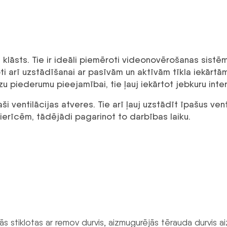
mu klāsts. Tie ir ideāli piemēroti videonovērošanas sist
 arī uzstādīšanai ar pasīvām un aktīvām tīkla iekārtām.
u piederumu pieejamībai, tie ļauj iekārtot jebkuru inter
i ventilācijas atveres. Tie arī ļauj uzstādīt īpašus venti
ierīcēm, tādējādi pagarinot to darbības laiku.
U
ās stiklotas ar remov durvis, aizmugurējās tērauda durvis a