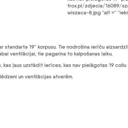
trox.pl/zdjecia/16089/s
wiszaca-8.jpg “alt =” “iek
ar standarta 19″ korpusu. Tie nodrošina ierīču aizsardz
bai ventilācijai, tie pagarina to kalpošanas laiku.
 kas ļaus uzstādīt ierīces, kas nav pielāgotas 19 collu
slēdzeni un ventilācijas atverēm.