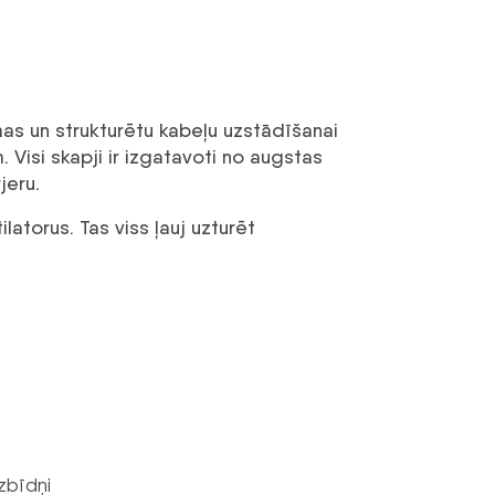
ēmas un strukturētu kabeļu uzstādīšanai
 Visi skapji ir izgatavoti no augstas
jeru.
latorus. Tas viss ļauj uzturēt
izbīdņi