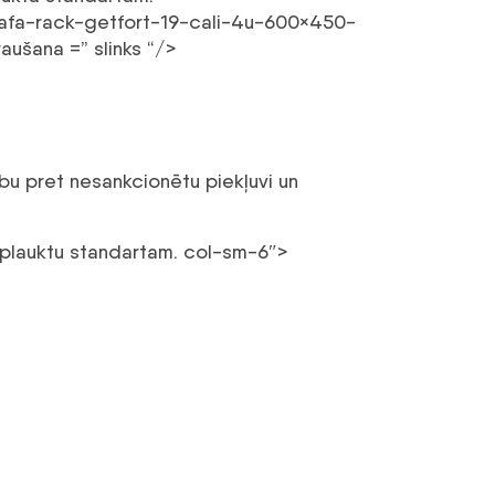
zafa-rack-getfort-19-cali-4u-600×450-
raušana =” slinks “/>
ību pret nesankcionētu piekļuvi un
 plauktu standartam.
col-sm-6″>