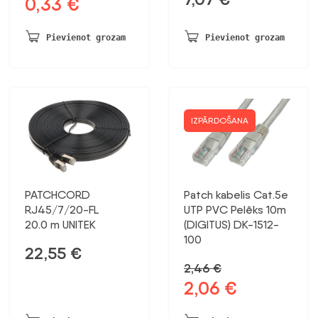
0,33
€
Sākotnējā
Pašreizējā
cena
cena
bija:
ir:
Pievienot grozam
Pievienot grozam
0,39 €.
0,33 €.
IZPĀRDOŠANA
PATCHCORD
Patch kabelis Cat.5e
RJ45/7/20-FL
UTP PVC Pelēks 10m
20.0 m UNITEK
(DIGITUS) DK-1512-
100
22,55
€
2,46
€
2,06
€
Sākotnējā
Pašreizējā
cena
cena