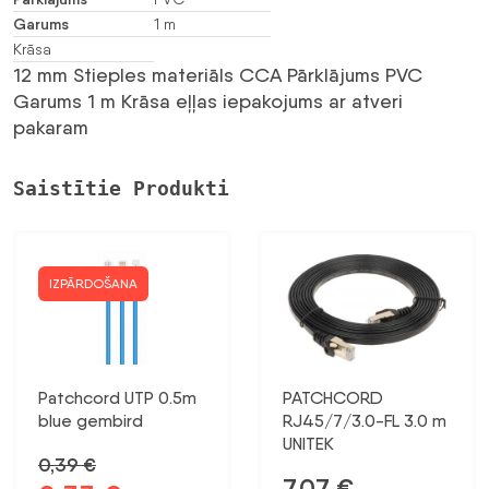
Garums
1 m
Krāsa
12 mm Stieples materiāls CCA Pārklājums PVC
Garums 1 m Krāsa
eļļas iepakojums ar atveri
pakaram
Saistītie Produkti
IZPĀRDOŠANA
Patchcord UTP 0.5m
PATCHCORD
blue gembird
RJ45/7/3.0-FL 3.0 m
UNITEK
0,39
€
7,07
€