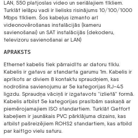
LAN, 550 platjoslas video un seriālajiem tīkliem.
Turklāt ielāpu vadi ir lielisks risinājums 10/100/1000
Mbps tīkliem. Šos kabeļus izmanto arī
videonovērošanas instalācijās (kameru
savienošanai) un SAT instalācijās (dekoderu,
televizoru savienošanai ar LAN)
APRAKSTS
Ethernet kabelis tiek pārraidīts ar datoru tīklu.
Kabelis ir gatavs ar standarta garumu 1m. Kabelis ir
aprīkots ar diviem 8 kontaktu spraudņiem, kas
nodrošina savienojumu ar 5e kategorijas RJ-45
ligzdu. Spraudņa vāciņš ir izgatavots “izlietā” formā.
Kabelis atbilst 5e kategorijas prasībām saskaņā ar
piemērojamajiem ISO standartiem. Turklāt Getfort
kabeļiem ir jaunākais PVC pārklājuma dizains, kas
atbilst pašreizējiem ROHS2 standartiem, kas atbild
par kaitīgo vielu saturu.