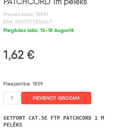
PATCHCORD 1m pelēks
Preces kods: 15931
EAN: 5907377216247
Piegādes laiks: 15-18 Augustā
1,62
€
Pieejamība: 1839
GETFORT
PIEVIENOT GROZAM
CAT.5E
FTP
kabelis
GETFORT CAT.5E FTP PATCHCORD 1 M
PATCHCORD
PELĒKS