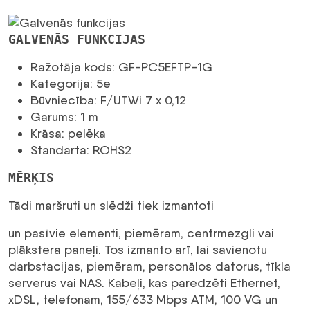
1m
pelēks
daudzums
GALVENĀS FUNKCIJAS
Ražotāja kods: GF-PC5EFTP-1G
Kategorija: 5e
Būvniecība: F/UTWi 7 x 0,12
Garums: 1 m
Krāsa: pelēka
Standarta: ROHS2
MĒRĶIS
Tādi maršruti un slēdži tiek izmantoti
​​un pasīvie elementi, piemēram, centrmezgli vai
plākstera paneļi. Tos izmanto arī, lai savienotu
darbstacijas, piemēram, personālos datorus, tīkla
serverus vai NAS. Kabeļi, kas paredzēti Ethernet,
xDSL, telefonam, 155/633 Mbps ATM, 100 VG un