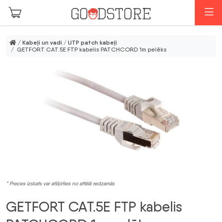
Skip to main content
I
/
Kabeļi un vadi
/
UTP patch kabeļi
/ GETFORT CAT.5E FTP kabelis PATCHCORD 1m pelēks
* Preces izskats var atšķirties no attēlā redzamās
GETFORT CAT.5E FTP kabelis