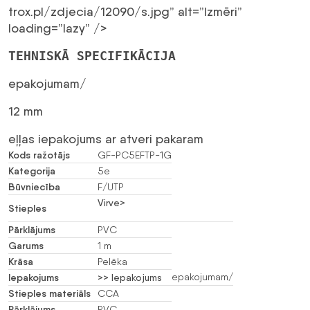
trox.pl/zdjecia/12090/s.jpg” alt=”Izmēri”
loading=”lazy” />
TEHNISKĀ SPECIFIKĀCIJA
epakojumam/
12 mm
eļļas iepakojums ar atveri pakaram
Kods ražotājs
GF-PC5EFTP-1G
Kategorija
5e
Būvniecība
F/UTP
Virve>
Stieples
Pārklājums
PVC
Garums
1 m
Krāsa
Pelēka
Iepakojums
epakojumam/
>> Iepakojums
Stieples materiāls
CCA
Pārklājums
PVC