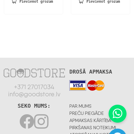
bija:
ir:
Pievienot grozam
Pievienot grozam
2,46 €.
2,06 €.
DROŠĀ APMAKSA
+371 27017034
info@goodstore.lv
SEKO MUMS:
PAR MUMS
PREČU PIEGĀDE
APMAKSAS KĀRTĪBA
PIRKŠANAS NOTEIKUMI