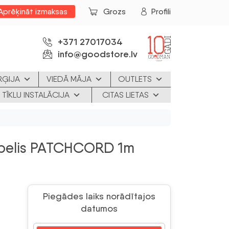
Aprēķināt izmaksas
Grozs
Profili
+371 27017034
info@goodstore.lv
RĢIJA
VIEDĀ MĀJA
OUTLETS
 TĪKLU INSTALĀCIJA
CITAS LIETAS
belis PATCHCORD 1m
Piegādes laiks norādītajos
datumos