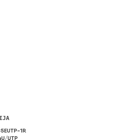
IJA
C5EUTP-1R
baU/UTP