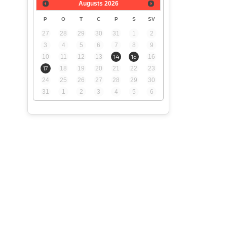
Augusts
2026
P
O
T
C
P
S
SV
27
28
29
30
31
1
2
3
4
5
6
7
8
9
10
11
12
13
14
15
16
17
18
19
20
21
22
23
24
25
26
27
28
29
30
31
1
2
3
4
5
6