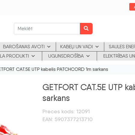
BAROŠANAS AVOTI
KABEĻI UN VADI
SAULES ENE
KLA PRODUKTI
UGUNSDROŠĪBA
ELEKTRĪBAS UN
TFORT CAT.5E UTP kabelis PATCHCORD 1m sarkans
GETFORT CAT.5E UTP ka
sarkans
Preces kods: 12091
EAN: 5907377213710