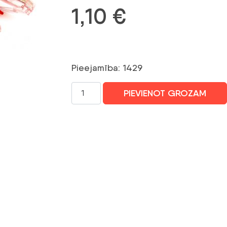
1,10
€
Pieejamība: 1429
GETFORT
PIEVIENOT GROZAM
CAT.5E
UTP
kabelis
PATCHCORD
1m
sarkans
daudzums