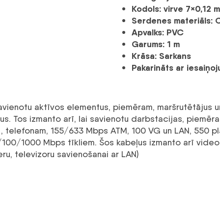
Kodols: virve 7×0,12 
Serdenes materiāls:
Apvalks: PVC
Garums: 1 m
Krāsa: Sarkans
Pakarināts ar iesaiņo
i savienotu aktīvos elementus, piemēram, maršrutētājus 
s. Tos izmanto arī, lai savienotu darbstacijas, piemēra
L, telefonam, 155/633 Mbps ATM, 100 VG un LAN, 550 plat
s 10/100/1000 Mbps tīkliem. Šos kabeļus izmanto arī vid
ru, televizoru savienošanai ar LAN)