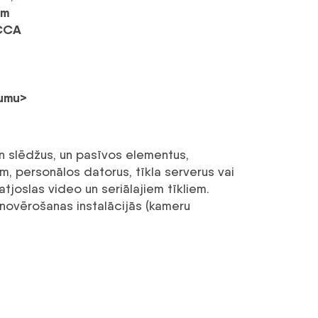
mm
 CCA
jumu>
un slēdžus, un pasīvos elementus,
m, personālos datorus, tīkla serverus vai
joslas video un seriālajiem tīkliem.
eonovērošanas instalācijās (kameru