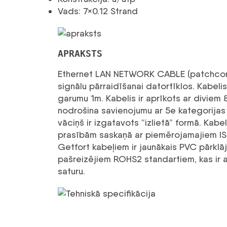
Vads: 7×0.12 Strand
APRAKSTS
Ethernet LAN NETWORK CABLE (patchcord)
signālu pārraidīšanai datortīklos. Kabeli
garumu 1m. Kabelis ir aprīkots ar diviem
nodrošina savienojumu ar 5e kategorijas
vāciņš ir izgatavots “izlietā” formā. Kabel
prasībām saskaņā ar piemērojamajiem IS
Getfort kabeļiem ir jaunākais PVC pārklāj
pašreizējiem ROHS2 standartiem, kas ir a
saturu.