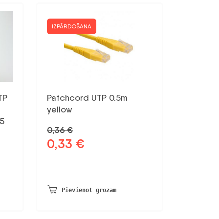
IZPĀRDOŠANA
TP
Patchcord UTP 0.5m
yellow
5
0,36
€
0,33
€
Sākotnējā
Pašreizējā
cena
cena
bija:
ir:
0,36 €.
0,33 €.
Pievienot grozam