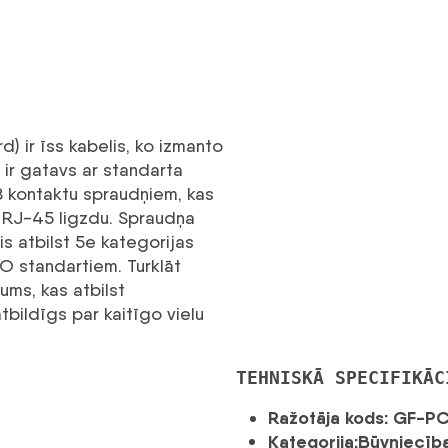
 ir īss kabelis, ko izmanto
s ir gatavs ar standarta
 8 kontaktu spraudņiem, kas
 RJ-45 ligzdu. Spraudņa
is atbilst 5e kategorijas
O standartiem. Turklāt
ums, kas atbilst
tbildīgs par kaitīgo vielu
TEHNISKĀ SPECIFIKĀC
Ražotāja kods: GF-P
Kategorija:Būvniecī