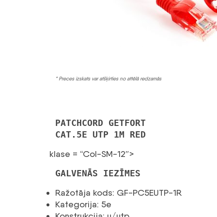
* Preces izskats var atšķirties no attēlā redzamās
PATCHCORD GETFORT
CAT.5E UTP 1M RED
klase = “Col-SM-12″>
GALVENĀS IEZĪMES
Ražotāja kods: GF-PC5EUTP-1R
Kategorija: 5e
Konstrukcija: u/utp