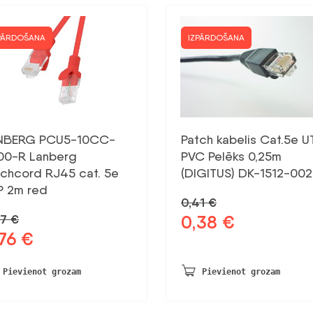
PĀRDOŠANA
IZPĀRDOŠANA
NBERG PCU5-10CC-
Patch kabelis Cat.5e U
00-R Lanberg
PVC Pelēks 0,25m
tchcord RJ45 cat. 5e
(DIGITUS) DK-1512-002
P 2m red
0,41
€
0,38
€
87
€
Sākotnējā
Pašreizējā
,76
€
otnējā
Pašreizējā
cena
cena
na
cena
bija:
ir:
a:
ir:
0,41 €.
0,38 €.
Pievienot grozam
Pievienot grozam
7 €.
0,76 €.