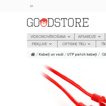
Skip to main content
LV
VIDEONOVĒROŠANA
APSARDZE
PIEKĻUVE
OPTISKIE TĪKLI
TĪ
/
Kabeļi un vadi
/
UTP patch kabeļi
/ GE