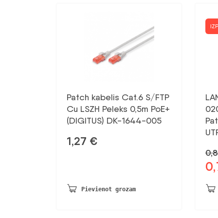
IZ
Patch kabelis Cat.6 S/FTP
LA
Cu LSZH Peleks 0,5m PoE+
02
(DIGITUS) DK-1644-005
Pa
UT
1,27
€
0,
0
Sāk
ce
bij
Pievienot grozam
0,8