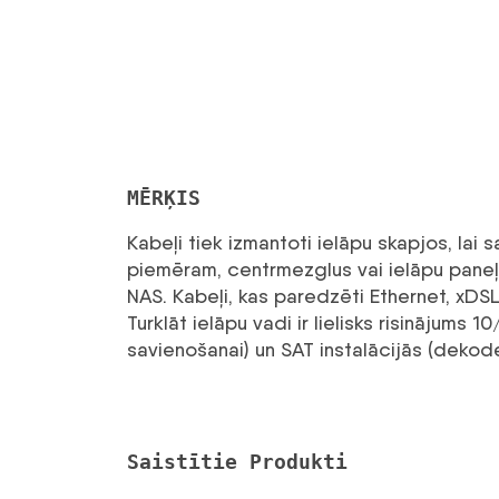
MĒRĶIS
Kabeļi tiek izmantoti ielāpu skapjos, la
piemēram, centrmezglus vai ielāpu paneļu
NAS. Kabeļi, kas paredzēti Ethernet, xDS
Turklāt ielāpu vadi ir lielisks risinājum
savienošanai) un SAT instalācijās (dekode
Saistītie Produkti