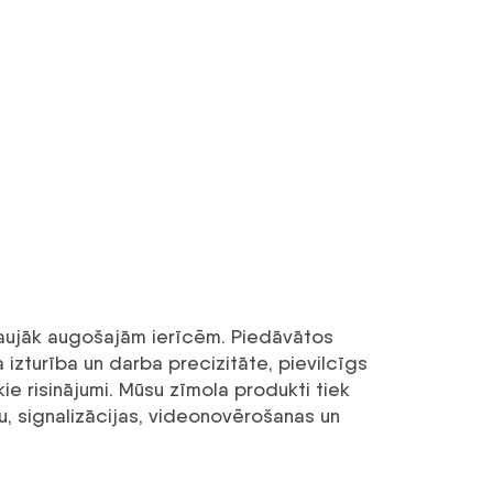
traujāk augošajām ierīcēm. Piedāvātos
izturība un darba precizitāte, pievilcīgs
kie risinājumi. Mūsu zīmola produkti tiek
u, signalizācijas, videonovērošanas un