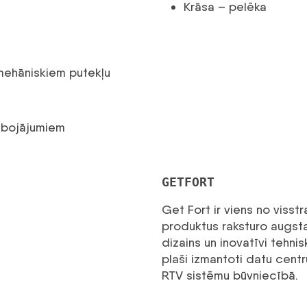
Krāsa – pelēka
mehāniskiem putekļu
 bojājumiem
GETFORT
Get Fort ir viens no viss
produktus raksturo augsta 
dizains un inovatīvi tehnis
plaši izmantoti datu centr
RTV sistēmu būvniecībā.