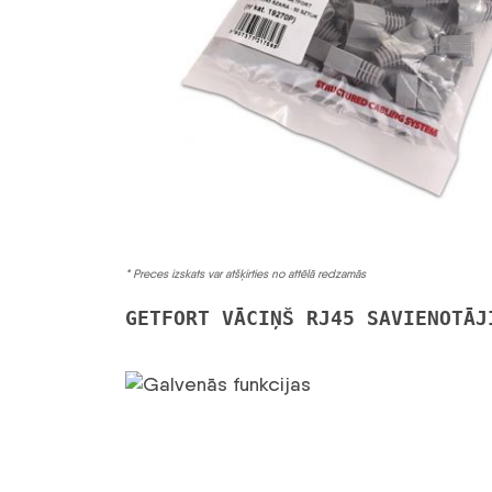
* Preces izskats var atšķirties no attēlā redzamās
GETFORT VĀCIŅŠ RJ45 SAVIENOTĀJ