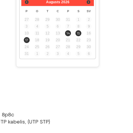
Augusts
2026
P
O
T
C
P
S
SV
27
28
29
30
31
1
2
3
4
5
6
7
8
9
10
11
12
13
14
15
16
17
18
19
20
21
22
23
24
25
26
27
28
29
30
31
1
2
3
4
5
6
š 8p8c
P kabelis, (UTP STP)