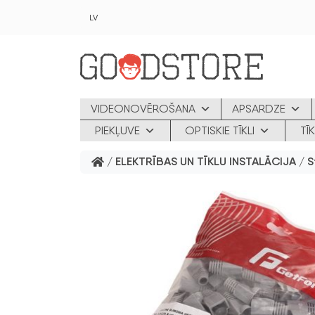
Skip to main content
LV
VIDEONOVĒROŠANA
APSARDZE
PIEKĻUVE
OPTISKIE TĪKLI
TĪ
/
ELEKTRĪBAS UN TĪKLU INSTALĀCIJA
/
S