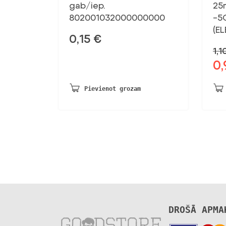
gab/iep.
25
802001032000000000
-5
(E
0,15
€
1,
0
Sāk
ce
bij
Pievienot grozam
1,1
DROŠĀ APMA