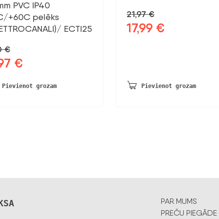
mm PVC IP40
21,97
€
C/+60C pelēks
17,99
€
Sākotnējā
Pašreizējā
LETTROCANALI)/ ECTI25
cena
cena
10
€
bija:
ir:
,97
€
otnējā
Pašreizējā
21,97 €.
17,99 €.
na
cena
a:
ir:
Pievienot grozam
Pievienot grozam
0 €.
0,97 €.
PAR MUMS
KSA
PREČU PIEGĀDE