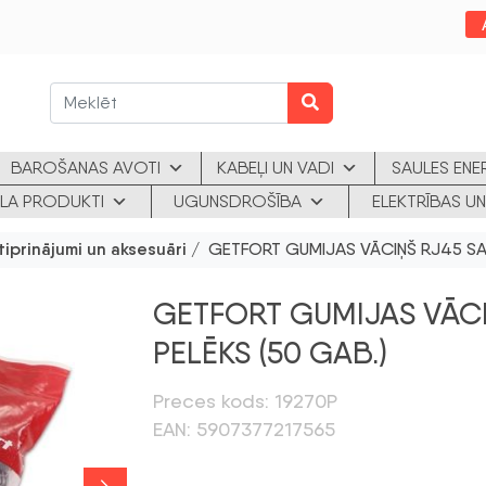
BAROŠANAS AVOTI
KABEĻI UN VADI
SAULES ENE
KLA PRODUKTI
UGUNSDROŠĪBA
ELEKTRĪBAS UN
tiprinājumi un aksesuāri
/ GETFORT GUMIJAS VĀCIŅŠ RJ45 SAV
GETFORT GUMIJAS VĀCI
PELĒKS (50 GAB.)
Preces kods: 19270P
EAN: 5907377217565