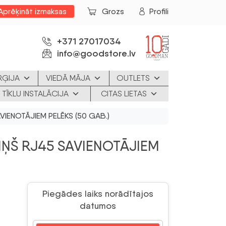
Aprēķināt izmaksas
Grozs
Profili
+371 27017034
info@goodstore.lv
RĢIJA
VIEDĀ MĀJA
OUTLETS
 TĪKLU INSTALĀCIJA
CITAS LIETAS
IENOTĀJIEM PELĒKS (50 GAB.)
ŅŠ RJ45 SAVIENOTĀJIEM
Piegādes laiks norādītajos
datumos