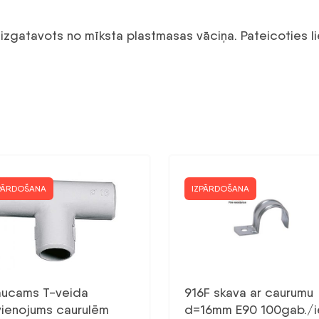
izgatavots no mīksta plastmasas vāciņa. Pateicoties lie
PĀRDOŠANA
IZPĀRDOŠANA
jaucams T-veida
916F skava ar caurumu
vienojums caurulēm
d=16mm E90 100gab./i