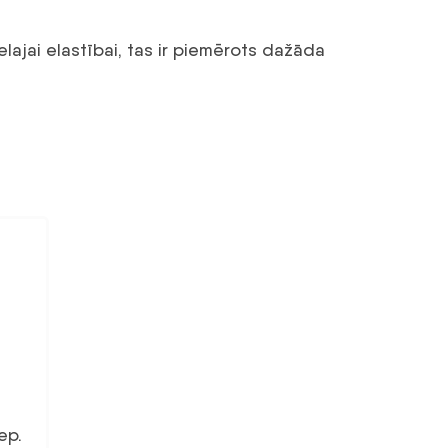
lajai elastībai, tas ir piemērots dažāda
ep.