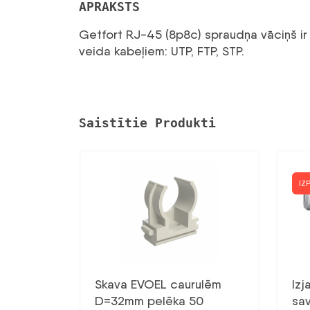
APRAKSTS
Getfort RJ-45 (8p8c) spraudņa vāciņš ir 
veida kabeļiem: UTP, FTP, STP.
Saistītie Produkti
IZ
Skava EVOEL caurulēm
Iz
D=32mm pelēka 50
sa