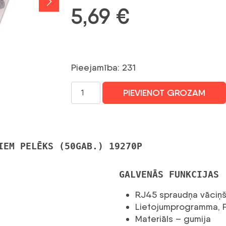
5,69
€
Pieejamība: 231
GETFORT
PIEVIENOT GROZAM
GUMIJAS
VĀCIŅŠ
RJ45
SAVIENOTĀJIEM
IEM PELĒKS (50GAB.) 19270P
PELĒKS
(50
GAB.)
GALVENĀS FUNKCIJAS
daudzums
RJ45 spraudņa vāciņ
Lietojumprogramma, FT
Materiāls – gumija