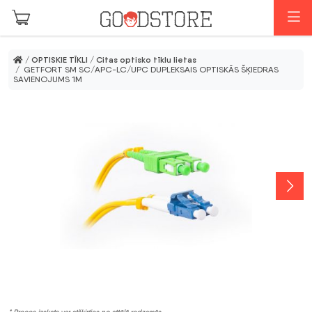
Skip to main content
I
/
OPTISKIE TĪKLI
/
Citas optisko tīklu lietas
/ GETFORT SM SC/APC-LC/UPC DUPLEKSAIS OPTISKĀS ŠĶIEDRAS
SAVIENOJUMS 1M