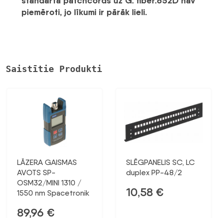
standarta patchcords uz G. fiber.652D nav
piemēroti, jo līkumi ir pārāk lieli.
Saistītie Produkti
LĀZERA GAISMAS
SLĒGPANELIS SC, LC
AVOTS SP-
duplex PP-48/2
OSM32/MINI 1310 /
10,58
€
1550 nm Spacetronik
89,96
€