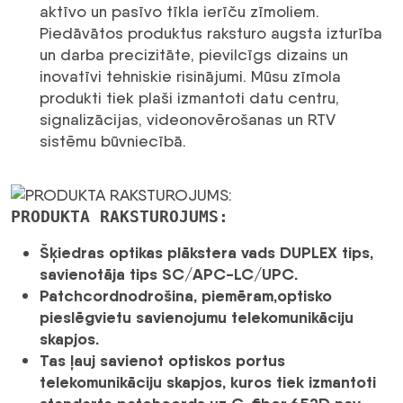
aktīvo un pasīvo tīkla ierīču zīmoliem.
Piedāvātos produktus raksturo augsta izturība
un darba precizitāte, pievilcīgs dizains un
inovatīvi tehniskie risinājumi. Mūsu zīmola
produkti tiek plaši izmantoti datu centru,
signalizācijas, videonovērošanas un RTV
sistēmu būvniecībā.
PRODUKTA RAKSTUROJUMS:
Šķiedras optikas plākstera vads
DUPLEX
tips,
savienotāja tips
SC/APC-LC/UPC
.
Patchcord
nodrošina, piemēram,
optisko
pieslēgvietu savienojumu telekomunikāciju
skapjos.
Tas ļauj savienot optiskos portus
telekomunikāciju skapjos, kuros tiek izmantoti