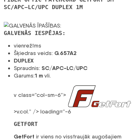
SC/APC-LC/UPC DUPLEX 1M
GALVENĀS IESPĒJAS:
vienrežīms
G
657A2
Šķiedras veids:
.
DUPLEX
SC/APC-LC/UPC
Spraudnis:
1 m
Garums:
vli.
v class=”col-sm-6″>
>v.col.” /> loading=”-6
GETFORT
GetFort
ir viens no visstraujāk augošajiem