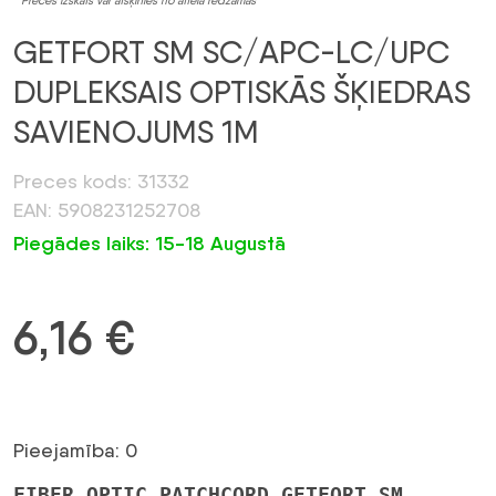
* Preces izskats var atšķirties no attēlā redzamās
GETFORT SM SC/APC-LC/UPC
DUPLEKSAIS OPTISKĀS ŠĶIEDRAS
SAVIENOJUMS 1M
Preces kods: 31332
EAN: 5908231252708
Piegādes laiks: 15-18 Augustā
6,16
€
Pieejamība: 0
FIBER OPTIC PATCHCORD GETFORT SM