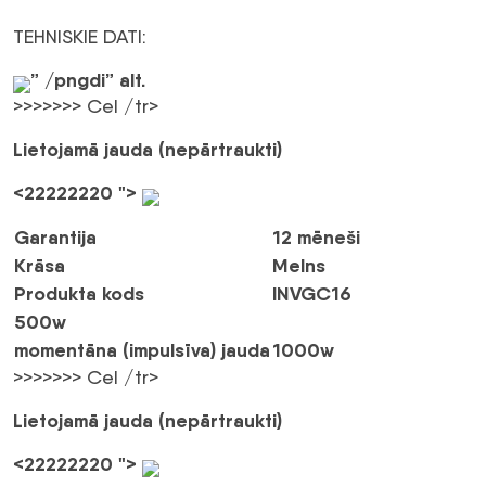
TEHNISKIE DATI:
” /pngdi” alt.
>>>>>>> Cel /tr>
Lietojamā jauda (nepārtraukti)
<22222220 ">
Garantija
12 mēneši
Krāsa
Melns
Produkta kods
INVGC16
500w
momentāna (impulsīva) jauda
1000w
>>>>>>> Cel /tr>
Lietojamā jauda (nepārtraukti)
<22222220 ">