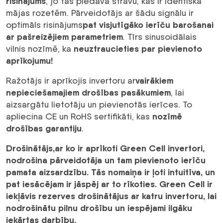
risinājums
, jo tas piedāvā strāvu, kas ir identiska
mājas rozetēm. Pārveidotājs ar šādu signālu ir
pat visjutīgāko ierīču barošanai
optimāls risinājums
ar pašreizējiem parametriem
. Tīrs sinusoidālais
neuztraucieties par pievienoto
vilnis nozīmē, ka
aprīkojumu!
vairākiem
Ražotājs ir aprīkojis invertoru ar
nepieciešamajiem drošības pasākumiem
, lai
aizsargātu lietotāju un pievienotās ierīces. To
nozīmē
apliecina CE un RoHS sertifikāti, kas
drošības garantiju
.
Drošinātājs,ar ko ir aprīkoti Green Cell invertori,
nodrošina pārveidotāja un tam pievienoto ierīču
pamata aizsardzību. Tās nomaiņa ir ļoti intuitīva, un
pat iesācējam ir jāspēj ar to rīkoties.
Green Cell ir
iekļāvis rezerves drošinātājus ar katru invertoru
, lai
nodrošinātu pilnu drošību un iespējami ilgāku
iekārtas darbību.