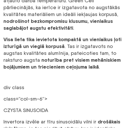
atļauto darba temperatūru. Green Cell
pārliecinājās, ka ierīce ir izgatavota no augstākās
kvalitātes materiāliem un ideāli iekļaujas korpusā,
nodrošinot bezkompromisu klusumu, vienlaikus
saglabājot augstu efektivitāti
.
Visa lieta tika ievietota kompaktā un vienlaikus ļoti
izturīgā un vieglā korpusā
. Tas ir izgatavots no
augstas kvalitātes alumīnija, pateicoties tam, to
noturība pret visiem mehāniskiem
raksturo augsta
bojājumiem un triecieniem ceļojuma laikā
.
div class
class=”col-sm-6″>
CZYSTA SINUSOIDA
drošākais
Invertora izvēle ar tīru sinusoidālu vilni ir