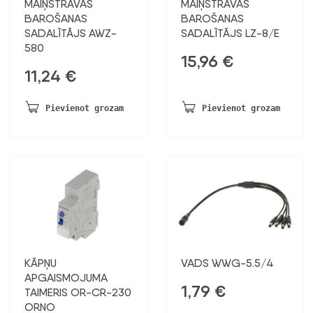
MAIŅSTRĀVAS
MAIŅSTRĀVAS
BAROŠANAS
BAROŠANAS
SADALĪTĀJS AWZ-
SADALĪTĀJS LZ-8/E
580
15,96
€
11,24
€
Pievienot grozam
Pievienot grozam
KĀPŅU
VADS WWG-5.5/4
APGAISMOJUMA
1,79
€
TAIMERIS OR-CR-230
ORNO