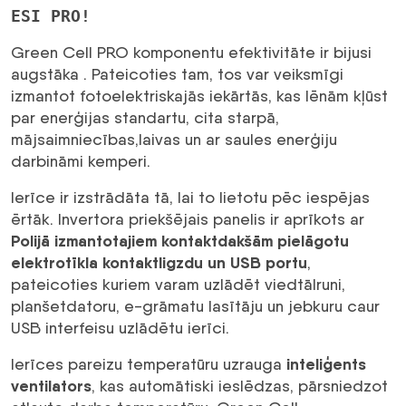
ESI PRO!
Green Cell PRO komponentu efektivitāte ir bijusi
augstāka . Pateicoties tam, tos var veiksmīgi
izmantot fotoelektriskajās iekārtās, kas lēnām kļūst
par enerģijas standartu, cita starpā,
mājsaimniecības,laivas un ar saules enerģiju
darbināmi kemperi.
Ierīce ir izstrādāta tā, lai to lietotu pēc iespējas
ērtāk. Invertora priekšējais panelis ir aprīkots ar
Polijā izmantotajiem kontaktdakšām pielāgotu
elektrotīkla kontaktligzdu un USB portu
,
pateicoties kuriem varam uzlādēt viedtālruni,
planšetdatoru, e-grāmatu lasītāju un jebkuru caur
USB interfeisu uzlādētu ierīci.
inteliģents
Ierīces pareizu temperatūru uzrauga
ventilators
, kas automātiski ieslēdzas, pārsniedzot