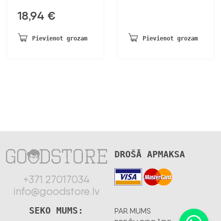
18,94
€
Pievienot grozam
Pievienot grozam
DROŠĀ APMAKSA
+371 27017034
info@goodstore.lv
SEKO MUMS:
PAR MUMS