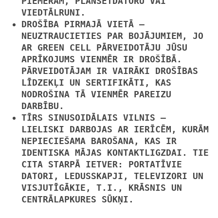
PIEMĒRAM, PLANŠETDATORU VAI
VIEDTĀLRUNI.
DROŠĪBA PIRMAJĀ VIETĀ
—
NEUZTRAUCIETIES PAR BOJĀJUMIEM, JO ​​
AR GREEN CELL PĀRVEIDOTĀJU
JŪSU
APRĪKOJUMS VIENMĒR IR DROŠĪBĀ
.
PĀRVEIDOTĀJAM IR
VAIRĀKI DROŠĪBAS
LĪDZEKĻI UN SERTIFIKĀTI, KAS
NODROŠINA TĀ VIENMĒR PAREIZU
DARBĪBU.
TĪRS SINUSOIDĀLAIS VILNIS
—
LIELISKI DARBOJAS AR IERĪCĒM, KURĀM
NEPIECIEŠAMA BAROŠANA, KAS IR
IDENTISKA MĀJAS KONTAKTLIGZDAI. TIE
CITA STARPĀ IETVER: PORTATĪVIE
DATORI, LEDUSSKAPJI, TELEVIZORI UN
VISJUTĪGĀKIE, T.I., KRĀSNIS UN
CENTRĀLAPKURES SŪKŅI.