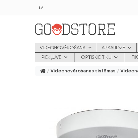
Skip to main content
LV
VIDEONOVĒROŠANA
APSARDZE
PIEKĻUVE
OPTISKIE TĪKLI
TĪ
/
Videonovērošanas sistēmas
/
Videon