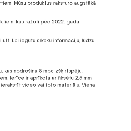
artiem. Mūsu produktus raksturo augstākā
uktiem, kas ražoti pēc 2022. gada
utt. Lai iegūtu sīkāku informāciju, lūdzu,
kas nodrošina 8 mpx izšķirtspēju.
m. Ierīce ir aprīkota ar fiksētu 2,5 mm
ierakstīt video vai foto materiālu. Viena