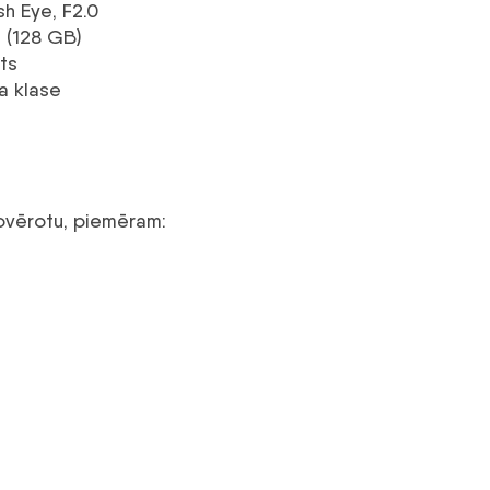
h Eye, F2.0
s (128 GB)
ts
a klase
novērotu, piemēram: