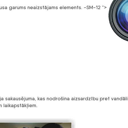
okusa garums neaizstājams elements. -SM-12 “>
ja sakausējuma, kas nodrošina aizsardzību pret vandāli
m laikapstākļiem.