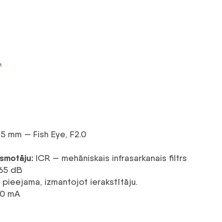
5 mm — Fish Eye, F2.0
ismotāju:
ICR — mehāniskais infrasarkanais filtrs
65 dB
pieejama, izmantojot ierakstītāju.
20 mA