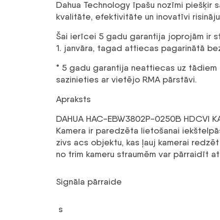
Dahua Technology īpašu nozīmi piešķir s
kvalitāte, efektivitāte un inovatīvi risināju
Šai ierīcei 5 gadu garantija joprojām i
1. janvāra, tagad attiecas pagarinātā b
* 5 gadu garantija neattiecas uz tādiem iz
sazinieties ar vietējo RMA pārstāvi.
Apraksts
DAHUA HAC-EBW3802P-0250B HDCVI KAMERA 
Kamera ir paredzēta lietošanai iekštelpās
zivs acs objektu, kas ļauj kamerai redzēt
no trim kameru straumēm var pārraidīt att
Signāla pārraide
s