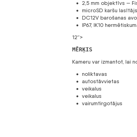
2,5 mm objektīvs — Fis
microSD karšu lasītāj
DC12V barošanas avo
IP67, IK10 hermētiskum
12″>
MĒRĶIS
Kameru var izmantot, lai 
noliktavas
autostāvvietas
veikalus
veikalus
vairumtirgotājus