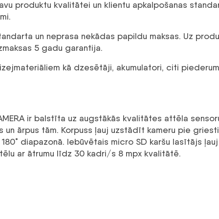
avu produktu kvalitātei un klientu apkalpošanas stand
mi.
r standarta un neprasa nekādas papildu maksas. Uz prod
ezmaksas 5 gadu garantija.
ejmateriāliem kā dzesētāji, akumulatori, citi piederumi 
ir balstīta uz augstākās kvalitātes attēla sensoru, 
 un ārpus tām. Korpuss ļauj uzstādīt kameru pie griestie
 180˚ diapazonā. Iebūvētais micro SD karšu lasītājs ļauj 
ēlu ar ātrumu līdz 30 kadri/s 8 mpx kvalitātē.