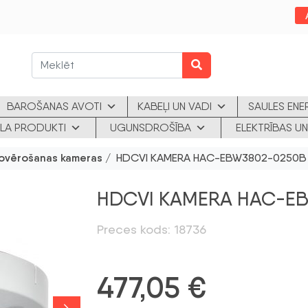
BAROŠANAS AVOTI
KABEĻI UN VADI
SAULES ENE
KLA PRODUKTI
UGUNSDROŠĪBA
ELEKTRĪBAS UN
ovērošanas kameras
/ HDCVI KAMERA HAC-EBW3802-0250B
HDCVI KAMERA HAC-E
Preces kods: 18736
477,05
€