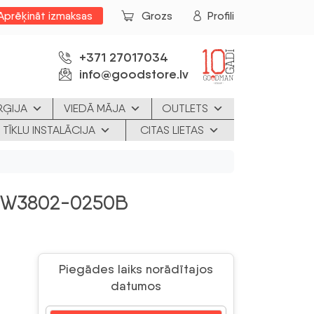
Aprēķināt izmaksas
Grozs
Profili
+371 27017034
info@goodstore.lv
RĢIJA
VIEDĀ MĀJA
OUTLETS
 TĪKLU INSTALĀCIJA
CITAS LIETAS
BW3802-0250B
Piegādes laiks norādītajos
datumos