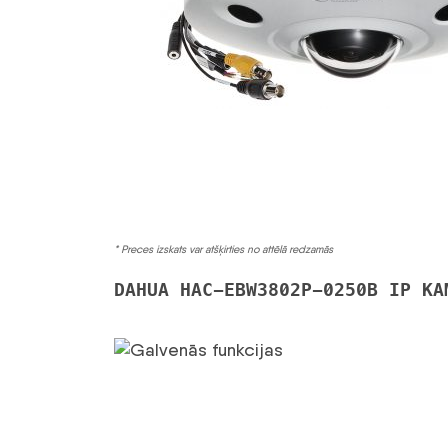
* Preces izskats var atšķirties no attēlā redzamās
DAHUA HAC-EBW3802P-0250B IP KA