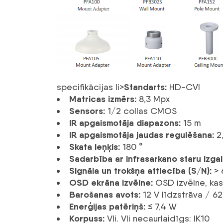
Standarts:
specifikācijas li>
HD-CVI
Matricas izmērs:
8,3 Mpx
Sensors:
1/2 collas CMOS
IR apgaismotāja diapazons:
15 m
IR apgaismotāja jaudas regulēšana:
2,
Skata leņķis:
180 °
Sadarbība ar infrasarkano staru izga
Signāla un trokšņa attiecība (S/N):
> 
OSD ekrāna izvēlne:
OSD izvēlne, kas 
Barošanas avots:
12 V līdzstrāva / 6
Enerģijas patēriņš:
≤ 7,4 W
Korpuss:
Vli. Vli necaurlaidīgs: IK10