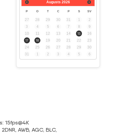
Augusts
2026
P
O
T
C
P
S
SV
27
28
29
30
31
1
2
3
4
5
6
7
8
9
10
11
12
13
14
15
16
17
18
19
20
21
22
23
24
25
26
27
28
29
30
31
1
2
3
4
5
6
s: 15fps@4K
), 2DNR, AWB, AGC, BLC,