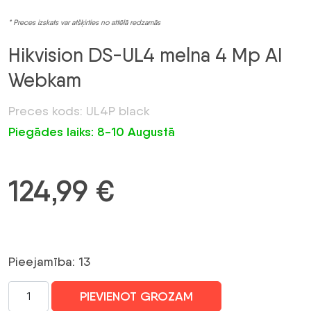
* Preces izskats var atšķirties no attēlā redzamās
Hikvision DS-UL4 melna 4 Mp AI
Webkam
Preces kods: UL4P black
Piegādes laiks: 8-10 Augustā
124,99
€
Pieejamība: 13
Hikvision
PIEVIENOT GROZAM
DS-