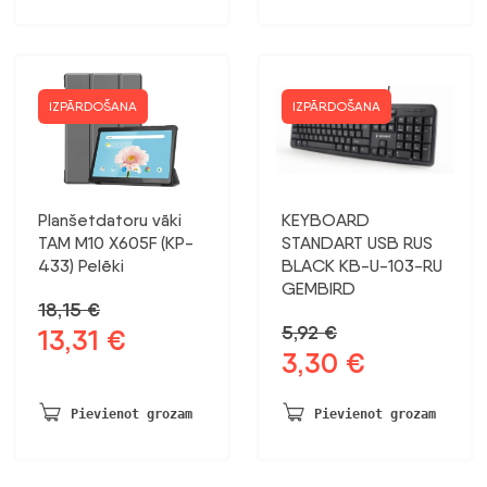
260,73 €.
200,56 €.
IZPĀRDOŠANA
IZPĀRDOŠANA
Planšetdatoru vāki
KEYBOARD
TAM M10 X605F (KP-
STANDART USB RUS
433) Pelēki
BLACK KB-U-103-RU
GEMBIRD
18,15
€
5,92
€
13,31
€
Sākotnējā
Pašreizējā
3,30
€
Sākotnējā
Pašreizējā
cena
cena
cena
cena
bija:
ir:
bija:
ir:
18,15 €.
13,31 €.
Pievienot grozam
Pievienot grozam
5,92 €.
3,30 €.