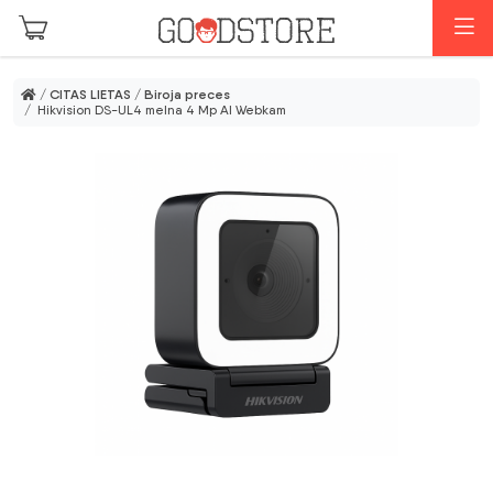
Skip to main content
I
/
CITAS LIETAS
/
Biroja preces
/ Hikvision DS-UL4 melna 4 Mp AI Webkam