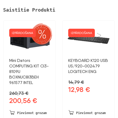
Saistītie Produkti
IZPĀRDOŠANA
IZPĀRDOŠANA
Mini Dators
KEYBOARD K120 USB
COMPUTING KIT CI3-
US/920-002479
8109U
LOGITECH ENG
BOXNUC8I3BEH
14,79
€
961577 INTEL
12,98
€
Sākotnējā
Pašreizējā
260,73
€
cena
cena
200,56
€
Sākotnējā
Pašreizējā
bija:
ir:
cena
cena
14,79 €.
12,98 €.
bija:
ir:
Pievienot grozam
Pievienot grozam