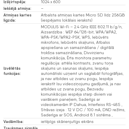
Izšķirtspēja:
1024 x 600
Iekšējā atmiņa:
–
Atmiņas kartes
Atbalsta atmiņas kartes Micro SD līdz 256GB
ligzda:
(iespējams lokālais ieraksts)
MODULIS Wi-Fi – 2.4 GHz IEEE 802.11 b/g/n,
Aizsardzība : WEP 64/128-bit, WPA/WPA2,
WPA-PSK/WPA2-PSK, WPS, Iebūvēts
mikrofons, Iebūvēts skaļrunis, Atbalss
apspiešana un samazināšana / digitālā
trokšņa samazināšana, Divvirzienu
komunikācija, Ērta monitora parametru
regulācija: attēla kontrasts, zvanu toņa
Izvēlētās
skaļums un sarunas skaļums, Iespēja
funkcijas:
automātiski uzņemt un saglabāt fotogrāfijas,
ja nav atbildes uz zvanu pogu, Iespēja
ierakstīt īsu videoziņojumu gadījumā, ja nav
atbildes uz zvana pogu, Bezvadu
komunikācijas iespēja starp diviem vai
vairākiem paneļiem, Saderīgs ar
videokamerām IP Dahua, Interfeiss RS-485 ,
Strāvas izeja : 12 V DC / 100 mA, DND režīms,
Saderīga ar SOS, Android 8.1 sistēma ,
Vadāmība:
ietilpīgs skārienjutīgs ekrāns
Trauksmes signāla