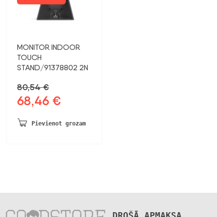
MONITOR INDOOR
TOUCH
STAND/91378802 2N
80,54
€
68,46
€
Sākotnējā
Pašreizējā
cena
cena
bija:
ir:
Pievienot grozam
80,54 €.
68,46 €.
DROŠĀ APMAKSA