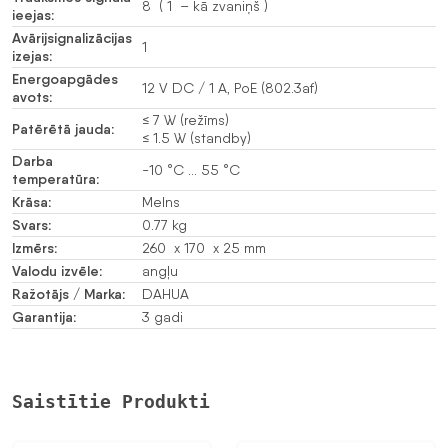
8 ( 1 – kā zvaniņš )
ieejas:
Avārijsignalizācijas
1
izejas:
Energoapgādes
12 V DC / 1 A, PoE (802.3af)
avots:
≤ 7 W (režīms)
Patērētā jauda:
≤ 1.5 W (standby)
Darba
-10 °C … 55 °C
temperatūra:
Krāsa:
Melns
Svars:
0.77 kg
Izmērs:
260 x 170 x 25 mm
Valodu izvēle:
angļu
Ražotājs / Marka:
DAHUA
Garantija:
3 gadi
Saistītie Produkti