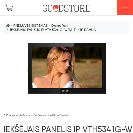
Skip to main content
I
/
PIEKĻUVES SISTĒMAS
/
Domofoni
/ IEKŠĒJAIS PANELIS IP VTH5341G-W Wi-Fi / IP DAHUA
* Preces izskats var atšķirties no attēlā redzamās
IEKŠĒJAIS PANELIS IP VTH5341G-W