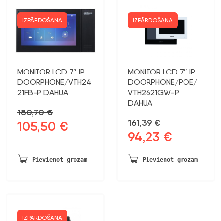
IZPĀRDOŠANA
IZPĀRDOŠANA
MONITOR LCD 7″ IP
MONITOR LCD 7″ IP
DOORPHONE/VTH24
DOORPHONE/POE/
21FB-P DAHUA
VTH2621GW-P
DAHUA
180,70
€
161,39
€
105,50
€
Sākotnējā
Pašreizējā
94,23
€
Sākotnējā
Pašreizējā
cena
cena
cena
cena
bija:
ir:
bija:
ir:
180,70 €.
105,50 €.
Pievienot grozam
Pievienot grozam
161,39 €.
94,23 €.
IZPĀRDOŠANA