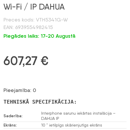
Wi-Fi / IP DAHUA
Preces kods: VTH5341G-W
EAN: 6939554982415
Piegādes laiks: 17-20 Augustā
607,27
€
Pieejamība: 0
TEHNISKĀ SPECIFIKĀCIJA:
Interphone sarunu iekārtas instalācija –
Saderība:
DAHUA IP
Ekrāns:
10 ” ietilpīgs skārienjutīgs ekrāns