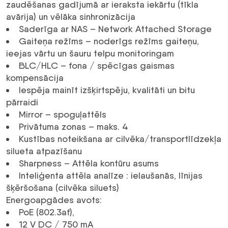
zaudēšanas gadījumā ar ieraksta iekārtu (tīkla
avārija) un vēlāka sinhronizācija
Saderīga ar NAS – Network Attached Storage
Gaiteņa režīms – noderīgs režīms gaiteņu,
ieejas vārtu un šauru telpu monitoringam
BLC/HLC – fona / spēcīgas gaismas
kompensācija
Iespēja mainīt izšķirtspēju, kvalitāti un bitu
pārraidi
Mirror – spoguļattēls
Privātuma zonas – maks. 4
Kustības noteikšana ar cilvēka/transportlīdzekļa
silueta atpazīšanu
Sharpness – Attēla kontūru asums
Inteliģenta attēla analīze :
ielaušanās
,
līnijas
šķēršošana
(cilvēka siluets)
Energoapgādes avots
:
PoE (802.3af)
,
12 V
DC
/ 750 mA