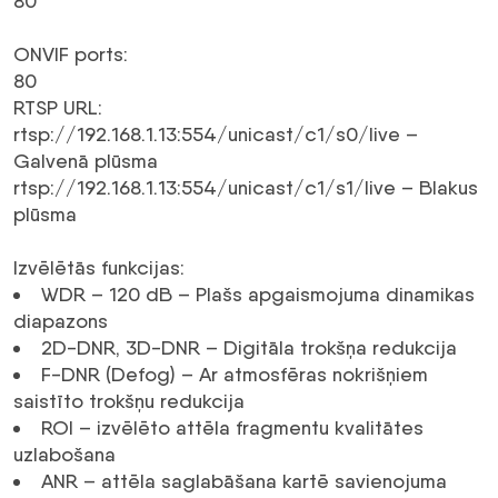
80
ONVIF ports
:
80
RTSP URL
:
rtsp://192.168.1.13:554/unicast/c1/s0/live –
Galvenā plūsma
rtsp://192.168.1.13:554/unicast/c1/s1/live – Blakus
plūsma
Izvēlētās funkcijas
:
WDR – 120 dB – Plašs apgaismojuma dinamikas
diapazons
2D-DNR, 3D-DNR – Digitāla trokšņa redukcija
F-DNR (Defog) – Ar atmosfēras nokrišņiem
saistīto trokšņu redukcija
ROI – izvēlēto attēla fragmentu kvalitātes
uzlabošana
ANR – attēla saglabāšana kartē savienojuma