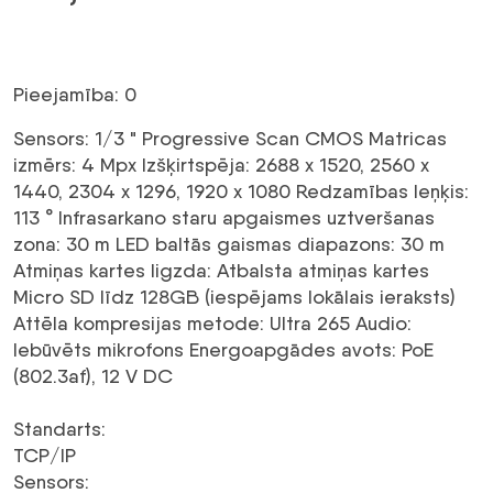
Pieejamība: 0
Sensors:
1/3 " Progressive Scan CMOS
Matricas
izmērs:
4 Mpx
Izšķirtspēja:
2688 x 1520, 2560 x
1440, 2304 x 1296, 1920 x 1080
Redzamības leņķis:
113 °
Infrasarkano staru apgaismes uztveršanas
zona:
30 m
LED baltās gaismas diapazons:
30 m
Atmiņas kartes ligzda:
Atbalsta atmiņas kartes
Micro SD līdz 128GB (iespējams lokālais ieraksts)
Attēla kompresijas metode:
Ultra 265
Audio:
Iebūvēts mikrofons
Energoapgādes avots:
PoE
(802.3af), 12 V DC
Standarts
:
TCP/IP
Sensors
: