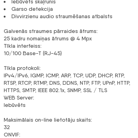
Iebūvēts skaļrunis
Garso detekcija
Divvirzienu audio straumēšanas atbalsts
Galvenās straumes pārraides ātrums
:
25
kadru nomaiņas ātrums
@ 4
Mpx
Tīkla interfeiss
:
10/100 Base-T
(RJ-45)
Tīkla protokoli
:
IPv4/IPv6
, IGMP, ICMP, ARP, TCP, UDP, DHCP, RTP,
RTSP, RTCP, RTMP, DNS, DDNS, NTP, FTP, UPnP, HTTP,
HTTPS, SMTP, IEEE 802.1x, SNMP, SSL / TLS
WEB Server
:
Iebūvēts
Maksimālais on-line lietotāju skaits
:
32
ONVIF
: