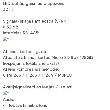
LED baltās gaismas diapazons
:
30 m
Signāla/skaņas attiecība (S/N)
:
> 52
dB
Interfeiss RS-485
:
Atmiņas kartes ligzda
:
Atbalsta atmiņas kartes Micro SD līdz 128GB
(iespējams lokālais ieraksts)
Attēla kompresijas metode
:
Ultra 265 /
H.265
/
H.264
/
MJPEG
Avārijsignalizācijas ieejas / izejas
:
Audio
:
Iebūvēts mikrofons