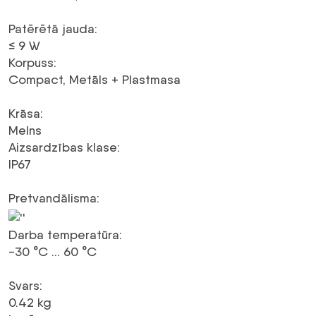
Patērētā jauda
:
≤ 9 W
Korpuss
:
Compact, Metāls + Plastmasa
Krāsa
:
Melns
Aizsardzības klase
:
IP67
Pretvandālisma
:
Darba temperatūra
:
-30 °C … 60 °C
Svars
:
0.42 kg