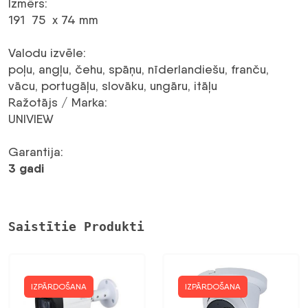
Izmērs
:
191 75 x 74 mm
Valodu izvēle
:
poļu, angļu, čehu, spāņu, nīderlandiešu, franču,
vācu, portugāļu, slovāku, ungāru, itāļu
Ražotājs / Marka
:
UNIVIEW
Garantija
:
3 gadi
Saistītie Produkti
IZPĀRDOŠANA
IZPĀRDOŠANA