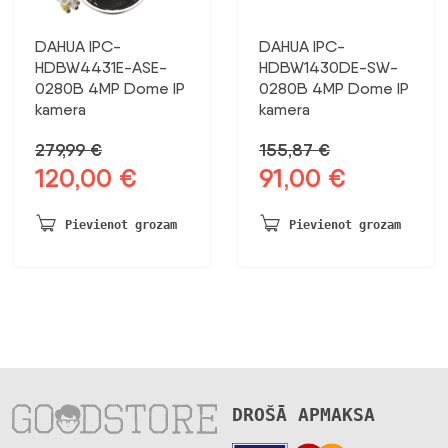
DAHUA IPC-
DAHUA IPC-
HDBW4431E-ASE-
HDBW1430DE-SW-
0280B 4MP Dome IP
0280B 4MP Dome IP
kamera
kamera
279,99
€
155,87
€
120,00
€
91,00
€
Sākotnējā
Pašreizējā
Sākotnējā
Pašreizējā
cena
cena
cena
cena
bija:
ir:
bija:
ir:
Pievienot grozam
Pievienot grozam
279,99 €.
120,00 €.
155,87 €.
91,00 €.
DROŠĀ APMAKSA