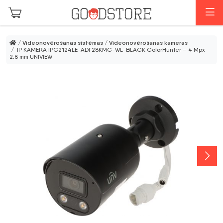
Skip to main content
I
/
Videonovērošanas sistēmas
/
Videonovērošanas kameras
/ IP KAMERA IPC2124LE-ADF28KMC-WL-BLACK ColorHunter – 4 Mpx
2.8 mm UNIVIEW