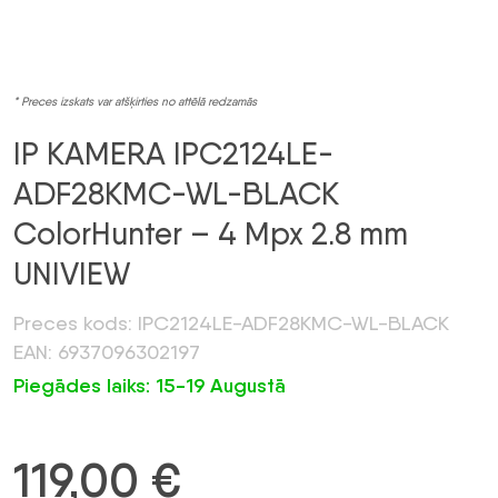
* Preces izskats var atšķirties no attēlā redzamās
IP KAMERA IPC2124LE-
ADF28KMC-WL-BLACK
ColorHunter – 4 Mpx 2.8 mm
UNIVIEW
Preces kods: IPC2124LE-ADF28KMC-WL-BLACK
EAN: 6937096302197
Piegādes laiks: 15-19 Augustā
119,00
€