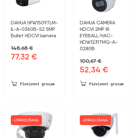
DAHUA HFW1509TLM-
DAHUA CAMERA
IL-A-0360B-S2 5MP
HDCVI 2MP IR
Bullet HDCVI kamera
EYEBALL/HAC-
HDW1231TMQ-A-
148,68
€
0280B
77,32
€
Sākotnējā
Pašreizējā
100,67
€
cena
cena
52,34
€
Sākotnējā
Pašreizējā
bija:
ir:
cena
cena
148,68 €.
77,32 €.
bija:
ir:
Pievienot grozam
Pievienot grozam
100,67 €.
52,34 €.
IZPĀRDOŠANA
IZPĀRDOŠANA