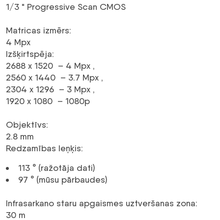
1/3 " Progressive Scan CMOS
Matricas izmērs
:
4
Mpx
Izšķirtspēja
:
2688 x 1520 – 4
Mpx
,
2560 x 1440 – 3.7
Mpx
,
2304 x 1296 – 3
Mpx
,
1920 x 1080 –
1080p
Objektīvs
:
2.8 mm
Redzamības leņķis
:
113 ° (ražotāja dati)
97 ° (mūsu pārbaudes)
Infrasarkano staru apgaismes uztveršanas zona
:
30 m