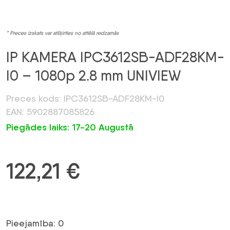
* Preces izskats var atšķirties no attēlā redzamās
IP KAMERA IPC3612SB-ADF28KM-
I0 – 1080p 2.8 mm UNIVIEW
Preces kods: IPC3612SB-ADF28KM-I0
EAN: 5902887085826
Piegādes laiks: 17-20 Augustā
122,21
€
Pieejamība: 0