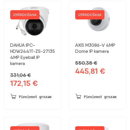
IZPĀRDOŠANA
IZPĀRDOŠANA
DAHUA IPC-
AXIS M3086-V 4MP
HDW2441T-ZS-27135
Dome IP kamera
4MP Eyeball IP
550,38
€
kamera
445,81
€
Sākotnējā
Pašreizējā
331,06
€
cena
cena
172,15
€
Sākotnējā
Pašreizējā
bija:
ir:
cena
cena
550,38 €.
445,81 €.
bija:
ir:
Pievienot grozam
Pievienot grozam
331,06 €.
172,15 €.