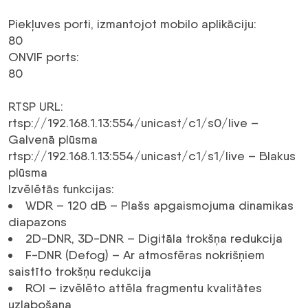
Piekļuves porti, izmantojot mobilo aplikāciju
:
80
ONVIF ports
:
80
RTSP URL
:
rtsp://192.168.1.13:554/unicast/c1/s0/live –
Galvenā plūsma
rtsp://192.168.1.13:554/unicast/c1/s1/live – Blakus
plūsma
Izvēlētās funkcijas
:
WDR – 120 dB – Plašs apgaismojuma dinamikas
diapazons
2D-DNR, 3D-DNR – Digitāla trokšņa redukcija
F-DNR (Defog) – Ar atmosfēras nokrišņiem
saistīto trokšņu redukcija
ROI – izvēlēto attēla fragmentu kvalitātes
uzlabošana