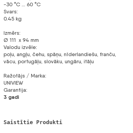
-30 °C … 60 °C
Svars
:
0.45 kg
Izmērs
:
Ø 111 x 94 mm
Valodu izvēle
:
poļu, angļu, čehu, spāņu, nīderlandiešu, franču,
vācu, portugāļu, slovāku, ungāru, itāļu
Ražotājs / Marka
:
UNIVIEW
Garantija
:
3 gadi
Saistītie Produkti