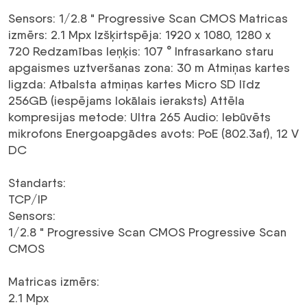
Sensors:
1/2.8 " Progressive Scan CMOS
Matricas
izmērs:
2.1 Mpx
Izšķirtspēja:
1920 x 1080, 1280 x
720
Redzamības leņķis:
107 °
Infrasarkano staru
apgaismes uztveršanas zona:
30 m
Atmiņas kartes
ligzda:
Atbalsta atmiņas kartes Micro SD līdz
256GB (iespējams lokālais ieraksts)
Attēla
kompresijas metode:
Ultra 265
Audio:
Iebūvēts
mikrofons
Energoapgādes avots:
PoE (802.3af), 12 V
DC
Standarts
:
TCP/IP
Sensors
:
1/2.8 " Progressive Scan CMOS Progressive Scan
CMOS
Matricas izmērs
:
2.1
Mpx