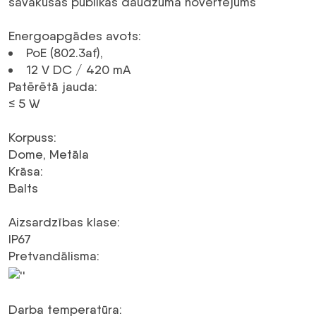
savākušās publikas daudzuma novērtējums
Energoapgādes avots
:
PoE (802.3af)
,
12 V
DC
/ 420 mA
Patērētā jauda
:
≤ 5 W
Korpuss
:
Dome, Metāla
Krāsa
:
Balts
Aizsardzības klase
:
IP67
Pretvandālisma
:
Darba temperatūra
: