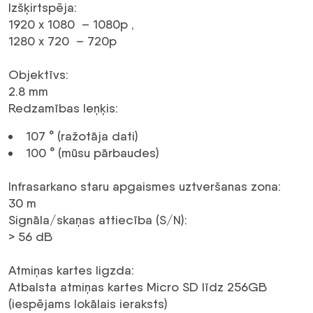
Izšķirtspēja
:
1920 x 1080 –
1080p
,
1280 x 720 –
720p
Objektīvs
:
2.8 mm
Redzamības leņķis
:
107 ° (ražotāja dati)
100 ° (mūsu pārbaudes)
Infrasarkano staru apgaismes uztveršanas zona
:
30 m
Signāla/skaņas attiecība (S/N)
:
> 56
dB
Atmiņas kartes ligzda
:
Atbalsta atmiņas kartes Micro SD līdz 256GB
(iespējams lokālais ieraksts)