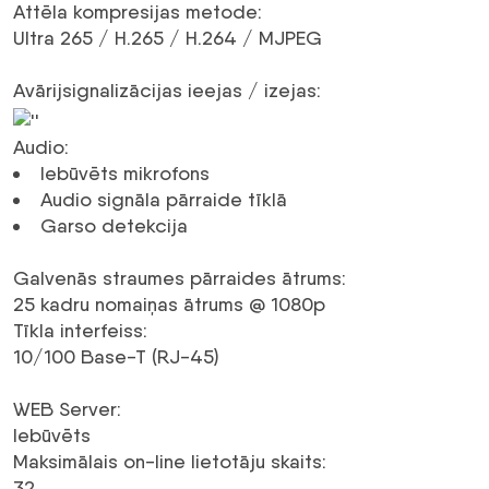
Attēla kompresijas metode
:
Ultra 265 /
H.265
/
H.264
/
MJPEG
Avārijsignalizācijas ieejas / izejas
:
Audio
:
Iebūvēts mikrofons
Audio signāla pārraide tīklā
Garso detekcija
Galvenās straumes pārraides ātrums
:
25
kadru nomaiņas ātrums
@
1080p
Tīkla interfeiss
:
10/100 Base-T
(RJ-45)
WEB Server
:
Iebūvēts
Maksimālais on-line lietotāju skaits
:
32