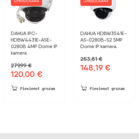
IZPĀRDOŠANA
IZPĀRDOŠANA
DAHUA IPC-
DAHUA HDBW3541E-
HDBW4431E-ASE-
AS-0280B-S2 5MP
0280B 4MP Dome IP
Dome IP kamera
kamera
253,81
€
279,99
€
148,19
€
Sākotnējā
Pašreizējā
120,00
€
Sākotnējā
Pašreizējā
cena
cena
cena
cena
bija:
ir:
bija:
ir:
253,81 €.
148,19 €.
Pievienot grozam
Pievienot grozam
279,99 €.
120,00 €.