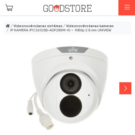
Skip to main content
I
/
Videonovērošanas sistēmas
/
Videonovērošanas kameras
/ IP KAMERA IPC3612SB-ADF28KM-I0 – 1080p 2.8 mm UNIVIEW