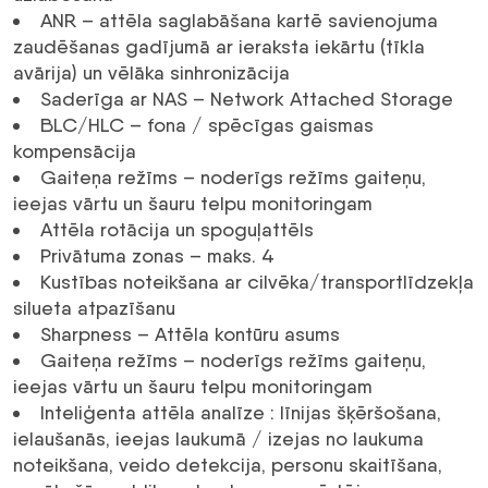
ANR – attēla saglabāšana kartē savienojuma
zaudēšanas gadījumā ar ieraksta iekārtu (tīkla
avārija) un vēlāka sinhronizācija
Saderīga ar NAS – Network Attached Storage
BLC/HLC – fona / spēcīgas gaismas
kompensācija
Gaiteņa režīms – noderīgs režīms gaiteņu,
ieejas vārtu un šauru telpu monitoringam
Attēla rotācija un spoguļattēls
Privātuma zonas – maks. 4
Kustības noteikšana ar cilvēka/transportlīdzekļa
silueta atpazīšanu
Sharpness – Attēla kontūru asums
Gaiteņa režīms – noderīgs režīms gaiteņu,
ieejas vārtu un šauru telpu monitoringam
Inteliģenta attēla analīze :
līnijas šķēršošana
,
ielaušanās
, ieejas laukumā / izejas no laukuma
noteikšana,
veido detekcija
,
personu skaitīšana
,